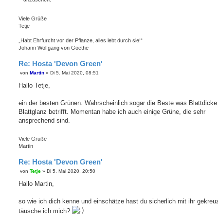
Viele Grüße
Tetje
„Habt Ehrfurcht vor der Pflanze, alles lebt durch sie!“
Johann Wolfgang von Goethe
Re: Hosta 'Devon Green'
von
Martin
»
Di 5. Mai 2020, 08:51
B
e
Hallo Tetje,
i
t
r
ein der besten Grünen. Wahrscheinlich sogar die Beste was Blattdicke
a
Blattglanz betrifft. Momentan habe ich auch einige Grüne, die sehr
g
ansprechend sind.
Viele Grüße
Martin
Re: Hosta 'Devon Green'
von
Tetje
»
Di 5. Mai 2020, 20:50
B
e
Hallo Martin,
i
t
r
so wie ich dich kenne und einschätze hast du sicherlich mit ihr gekreu
a
g
täusche ich mich?