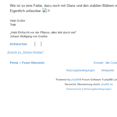
Wie ist so eine Farbe, dazu noch mit Glanz und den stabilen Blättern 
Eigentlich unfassbar.
Viele Grüße
Tetje
„Habt Ehrfurcht vor der Pflanze, alles lebt durch sie!“
Johann Wolfgang von Goethe
Antworten
Zurück zu „Grüne Hostas“
Portal
Foren-Übersicht
Kontakt
Alle Coo
Nutzungsbedingungen
Netiquette
Powered by
phpBB
® Forum Software © phpBB Lim
Deutsche Übersetzung durch
phpBB.de
Datenschutz
|
Nutzungsbedingungen