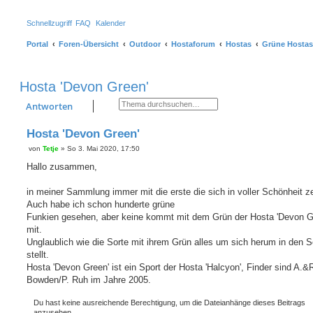
Schnellzugriff
FAQ
Kalender
Portal
Foren-Übersicht
Outdoor
Hostaforum
Hostas
Grüne Hostas
Hosta 'Devon Green'
Suche
Erweiterte Suche
Antworten
Hosta 'Devon Green'
von
Tetje
»
So 3. Mai 2020, 17:50
B
e
Hallo zusammen,
i
t
r
in meiner Sammlung immer mit die erste die sich in voller Schönheit ze
a
Auch habe ich schon hunderte grüne
g
Funkien gesehen, aber keine kommt mit dem Grün der Hosta 'Devon G
mit.
Unglaublich wie die Sorte mit ihrem Grün alles um sich herum in den 
stellt.
Hosta 'Devon Green' ist ein Sport der Hosta 'Halcyon', Finder sind A.&
Bowden/P. Ruh im Jahre 2005.
Du hast keine ausreichende Berechtigung, um die Dateianhänge dieses Beitrags
anzusehen.