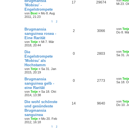
Brugmansia
von
Rud
17
29674
Mi 23. O
'Mobisu' -
Engelstrompete
von
Boxi
»
Mo 8. Aug
2011, 21:23
1
2
Brugmansia
von
Tetj
2
3066
Do 8. Mä
sanguinea rosea -
Eine Rarität
von
Tetje
»
Mi 7. Mär
2018, 20:44
Die
von
Tetj
0
2803
Sa 31. J
Engelstrompete
'Mobisu' als
Hochstamm
von
Tetje
»
Sa 31. Jan
2015, 20:19
Brugmansia
von
Tetj
0
2773
Sa 18. O
sanguinea gelb -
eine Rarität
von
Tetje
»
Sa 18. Okt
2014, 13:38
Die wohl schönste
von
Tetj
14
9640
Do 10. J
und gesündeste
Brugmansia
sanguinea
von
Tetje
»
Mo 20. Feb
2012, 16:18
1
2