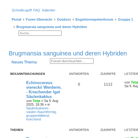
Schnellzugriff
FAQ
Kalender
Portal
Foren-Übersicht
Outdoor
Engelstrompetenforum
Gruppe 1
Brugmansia sanguinea und deren Hybriden
Suche
Erweiterte Suche
Brugmansia sanguinea und deren Hybriden
Suche
Erweiterte Suche
Neues Thema
BEKANNTMACHUNGEN
ANTWORTEN
ZUGRIFFE
LETZTER
Echinocereus
von
Tetj
0
1112
Sa 9. Au
viereckii Werderm.
- Kriechender Igel
Säulenkaktus
von
Tetje
»
Sa 9. Aug
2025, 18:36
» in
Säulenkakteen -
säulen-/baumförmig,
gruppenbildend,
kriechend
THEMEN
ANTWORTEN
ZUGRIFFE
LETZTER