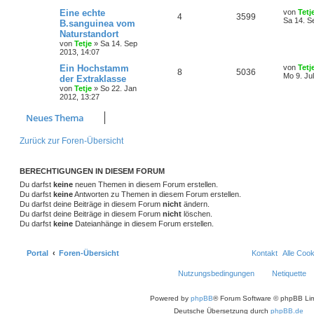
Eine echte
von
Tetj
4
3599
Sa 14. S
B.sanguinea vom
Naturstandort
von
Tetje
»
Sa 14. Sep
2013, 14:07
Ein Hochstamm
von
Tetj
8
5036
Mo 9. Ju
der Extraklasse
von
Tetje
»
So 22. Jan
2012, 13:27
Neues Thema
Zurück zur Foren-Übersicht
BERECHTIGUNGEN IN DIESEM FORUM
Du darfst
keine
neuen Themen in diesem Forum erstellen.
Du darfst
keine
Antworten zu Themen in diesem Forum erstellen.
Du darfst deine Beiträge in diesem Forum
nicht
ändern.
Du darfst deine Beiträge in diesem Forum
nicht
löschen.
Du darfst
keine
Dateianhänge in diesem Forum erstellen.
Portal
Foren-Übersicht
Kontakt
Alle Coo
Nutzungsbedingungen
Netiquette
Powered by
phpBB
® Forum Software © phpBB Lim
Deutsche Übersetzung durch
phpBB.de