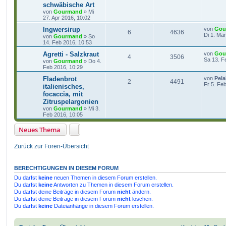
schwäbische Art
von
Gourmand
»
Mi
27. Apr 2016, 10:02
Ingwersirup
von
Gou
6
4636
Di 1. Mä
von
Gourmand
»
So
14. Feb 2016, 10:53
Agretti - Salzkraut
von
Gou
4
3506
Sa 13. F
von
Gourmand
»
Do 4.
Feb 2016, 10:29
Fladenbrot
von
Pela
2
4491
Fr 5. Fe
italienisches,
focaccia, mit
Zitruspelargonien
von
Gourmand
»
Mi 3.
Feb 2016, 10:05
Neues Thema
Zurück zur Foren-Übersicht
BERECHTIGUNGEN IN DIESEM FORUM
Du darfst
keine
neuen Themen in diesem Forum erstellen.
Du darfst
keine
Antworten zu Themen in diesem Forum erstellen.
Du darfst deine Beiträge in diesem Forum
nicht
ändern.
Du darfst deine Beiträge in diesem Forum
nicht
löschen.
Du darfst
keine
Dateianhänge in diesem Forum erstellen.