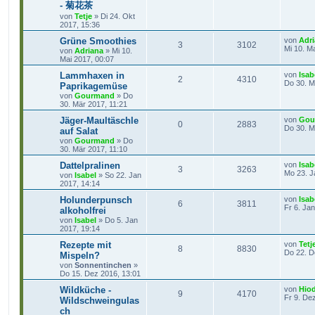
- 菊花茶
von
Tetje
»
Di 24. Okt
2017, 15:36
Grüne Smoothies
von
Adr
3
3102
Mi 10. M
von
Adriana
»
Mi 10.
Mai 2017, 00:07
Lammhaxen in
von
Isab
2
4310
Do 30. M
Paprikagemüse
von
Gourmand
»
Do
30. Mär 2017, 11:21
Jäger-Maultäschle
von
Gou
0
2883
Do 30. M
auf Salat
von
Gourmand
»
Do
30. Mär 2017, 11:10
Dattelpralinen
von
Isab
3
3263
Mo 23. J
von
Isabel
»
So 22. Jan
2017, 14:14
Holunderpunsch
von
Isab
6
3811
Fr 6. Ja
alkoholfrei
von
Isabel
»
Do 5. Jan
2017, 19:14
Rezepte mit
von
Tetj
8
8830
Do 22. D
Mispeln?
von
Sonnentinchen
»
Do 15. Dez 2016, 13:01
Wildküche -
von
Hio
9
4170
Fr 9. De
Wildschweingulas
ch