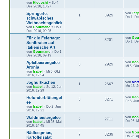
von
Hiodoshi
»
So 4.
Dez 2016, 18:27
Springerle,
von
Tetj
1
3929
Do 1. De
schwäbisches
Weihnachtsgebäck
von
Gourmand
»
Do 1.
Dez 2016, 09:25
Für die Feiertage:
von
Gou
0
3201
Do 1. De
Senfbraten auf
italienische Art
von
Gourmand
»
Do 1.
Dez 2016, 09:19
Apfelbeerengelee -
von
Isab
3
2929
Mi 5. Ok
Aronia
von
Isabel
»
Mi 5. Okt
2016, 12:54
Joghurtkuchen
von
Mart
1
2667
Mo 13. J
von
Isabel
»
So 12. Jun
2016, 19:29
Holunderblütengel
von
Isab
3
3271
Fr 3. Ju
ee
von
Isabel
»
Do 2. Jun
2016, 12:21
Waldmeistergelee
von
Isab
2
2711
Do 26. M
von
Isabel
»
Mi 25. Mai
2016, 14:45
Rädlesgmias,
von
Gou
7
8239
Do 28. A
Kartoffelsalat