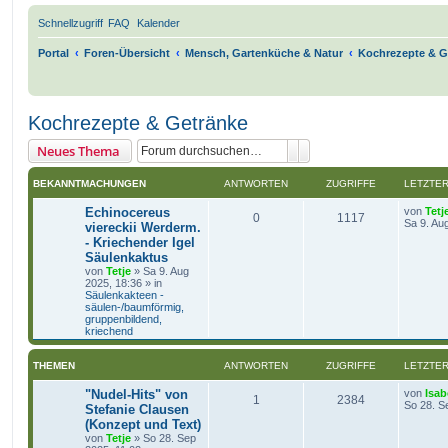
Schnellzugriff
FAQ
Kalender
Portal
Foren-Übersicht
Mensch, Gartenküche & Natur
Kochrezepte & G
Kochrezepte & Getränke
Suche
Erweiterte Suche
Neues Thema
BEKANNTMACHUNGEN
ANTWORTEN
ZUGRIFFE
LETZTER
Echinocereus
von
Tetj
0
1117
Sa 9. Au
viereckii Werderm.
- Kriechender Igel
Säulenkaktus
von
Tetje
»
Sa 9. Aug
2025, 18:36
» in
Säulenkakteen -
säulen-/baumförmig,
gruppenbildend,
kriechend
THEMEN
ANTWORTEN
ZUGRIFFE
LETZTER
"Nudel-Hits" von
von
Isab
1
2384
So 28. S
Stefanie Clausen
(Konzept und Text)
von
Tetje
»
So 28. Sep