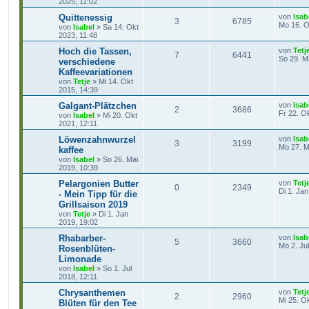
2025, 11:02
Quittenessig
von
Isab
3
6785
Mo 16. O
von
Isabel
»
Sa 14. Okt
2023, 11:48
Hoch die Tassen,
von
Tetj
7
6441
So 29. M
verschiedene
Kaffeevariationen
von
Tetje
»
Mi 14. Okt
2015, 14:39
Galgant-Plätzchen
von
Isab
2
3686
Fr 22. O
von
Isabel
»
Mi 20. Okt
2021, 12:11
Löwenzahnwurzel
von
Isab
3
3199
Mo 27. M
kaffee
von
Isabel
»
So 26. Mai
2019, 10:39
Pelargonien Butter
von
Tetj
0
2349
Di 1. Ja
- Mein Tipp für die
Grillsaison 2019
von
Tetje
»
Di 1. Jan
2019, 19:02
Rhabarber-
von
Isab
5
3660
Mo 2. Ju
Rosenblüten-
Limonade
von
Isabel
»
So 1. Jul
2018, 12:11
Chrysanthemen
von
Tetj
2
2960
Mi 25. O
Blüten für den Tee