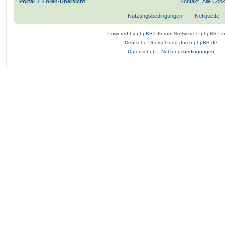
Portal
Foren-Übersicht
Kontakt
Alle Coo
Nutzungsbedingungen
Netiquette
Powered by
phpBB
® Forum Software © phpBB Lim
Deutsche Übersetzung durch
phpBB.de
Datenschutz
|
Nutzungsbedingungen