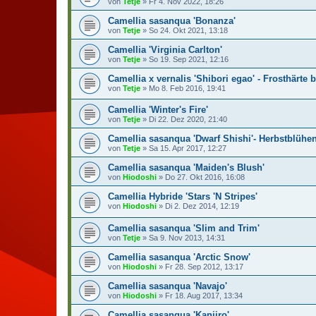
von
Tetje
»
Fr 4. Nov 2022, 18:26
Camellia sasanqua 'Bonanza'
von
Tetje
»
So 24. Okt 2021, 13:18
Camellia 'Virginia Carlton'
von
Tetje
»
So 19. Sep 2021, 12:16
Camellia x vernalis 'Shibori egao' - Frosthärte b
von
Tetje
»
Mo 8. Feb 2016, 19:41
Camellia 'Winter's Fire'
von
Tetje
»
Di 22. Dez 2020, 21:40
Camellia sasanqua 'Dwarf Shishi'- Herbstblühe
von
Tetje
»
Sa 15. Apr 2017, 12:27
Camellia sasanqua 'Maiden's Blush'
von
Hiodoshi
»
Do 27. Okt 2016, 16:08
Camellia Hybride 'Stars 'N Stripes'
von
Hiodoshi
»
Di 2. Dez 2014, 12:19
Camellia sasanqua 'Slim and Trim'
von
Tetje
»
Sa 9. Nov 2013, 14:31
Camellia sasanqua 'Arctic Snow'
von
Hiodoshi
»
Fr 28. Sep 2012, 13:17
Camellia sasanqua 'Navajo'
von
Hiodoshi
»
Fr 18. Aug 2017, 13:34
Camellia sasanqua 'Kanjiro'