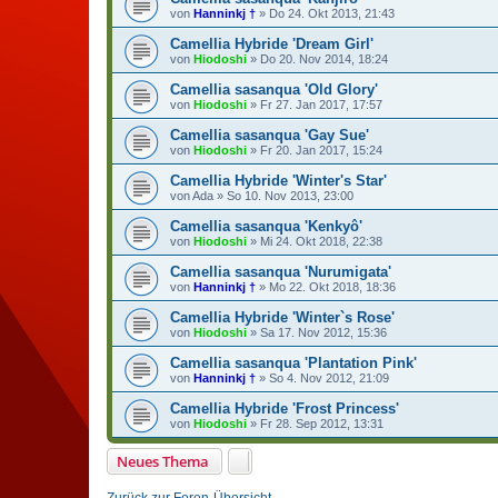
von
Hanninkj †
»
Do 24. Okt 2013, 21:43
Camellia Hybride 'Dream Girl'
von
Hiodoshi
»
Do 20. Nov 2014, 18:24
Camellia sasanqua 'Old Glory'
von
Hiodoshi
»
Fr 27. Jan 2017, 17:57
Camellia sasanqua 'Gay Sue'
von
Hiodoshi
»
Fr 20. Jan 2017, 15:24
Camellia Hybride 'Winter's Star'
von
Ada
»
So 10. Nov 2013, 23:00
Camellia sasanqua 'Kenkyô'
von
Hiodoshi
»
Mi 24. Okt 2018, 22:38
Camellia sasanqua 'Nurumigata'
von
Hanninkj †
»
Mo 22. Okt 2018, 18:36
Camellia Hybride 'Winter`s Rose'
von
Hiodoshi
»
Sa 17. Nov 2012, 15:36
Camellia sasanqua 'Plantation Pink'
von
Hanninkj †
»
So 4. Nov 2012, 21:09
Camellia Hybride 'Frost Princess'
von
Hiodoshi
»
Fr 28. Sep 2012, 13:31
Neues Thema
Zurück zur Foren-Übersicht