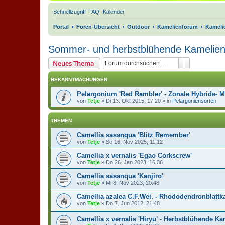
Schnellzugriff
FAQ
Kalender
Portal
Foren-Übersicht
Outdoor
Kamelienforum
Kamelie
Sommer- und herbstblühende Kamelie
Suche
Erweiterte 
Neues Thema
BEKANNTMACHUNGEN
Pelargonium 'Red Rambler' - Zonale Hybride- 
von
Tetje
»
Di 13. Okt 2015, 17:20
» in
Pelargoniensorten
THEMEN
Camellia sasanqua 'Blitz Remember'
von
Tetje
»
So 16. Nov 2025, 11:12
Camellia x vernalis 'Egao Corkscrew'
von
Tetje
»
Do 26. Jan 2023, 16:36
Camellia sasanqua 'Kanjiro'
von
Tetje
»
Mi 8. Nov 2023, 20:48
Camellia azalea C.F.Wei. - Rhododendronblattk
von
Tetje
»
Do 7. Jun 2012, 21:48
Camellia x vernalis 'Hiryū' - Herbstblühende Ka