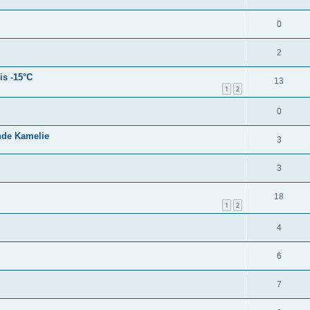
0
2
is -15°C
13
1
2
0
nde Kamelie
3
3
18
1
2
4
6
7