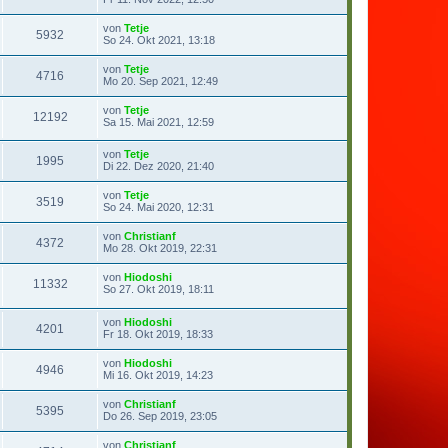
von
Tetje
5932
So 24. Okt 2021, 13:18
von
Tetje
4716
Mo 20. Sep 2021, 12:49
von
Tetje
12192
Sa 15. Mai 2021, 12:59
von
Tetje
1995
Di 22. Dez 2020, 21:40
von
Tetje
3519
So 24. Mai 2020, 12:31
von
Christianf
4372
Mo 28. Okt 2019, 22:31
von
Hiodoshi
11332
So 27. Okt 2019, 18:11
von
Hiodoshi
4201
Fr 18. Okt 2019, 18:33
von
Hiodoshi
4946
Mi 16. Okt 2019, 14:23
von
Christianf
5395
Do 26. Sep 2019, 23:05
von
Christianf