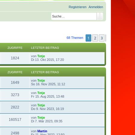
Registrieren
Anmelden
Suche
Erweiterte Suche
1
2
3
Nächste
68 Themen
ZUGRIFFE
LETZTER BEITRAG
von
Tetje
1824
Di 13. Okt 2015, 17:20
ZUGRIFFE
LETZTER BEITRAG
von
Tetje
1649
So 16. Nov 2025, 11:12
von
Tetje
3273
Fr 15. Aug 2025, 13:48
von
Tetje
2822
Do 9. Nov 2023, 16:19
von
Tetje
160517
Di 7. Mär 2023, 09:35
von
Martin
2498
Fr 11. Nov 2022, 12:50