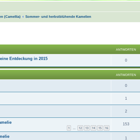
n (Camellia)
Sommer- und herbstblühende Kamelien
n
Suche
ANTWORTEN
Meine Entdeckung in 2015
0
ANTWORTEN
0
1
2
amelie
153
1
12
13
14
15
16
…
melie
1