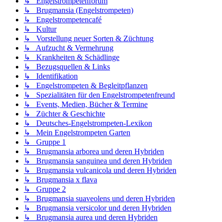
↳ Engelstrompetenforum
↳ Brugmansia (Engelstrompeten)
↳ Engelstrompetencafé
↳ Kultur
↳ Vorstellung neuer Sorten & Züchtung
↳ Aufzucht & Vermehrung
↳ Krankheiten & Schädlinge
↳ Bezugsquellen & Links
↳ Identifikation
↳ Engelstrompeten & Begleitpflanzen
↳ Spezialitäten für den Engelstrompetenfreund
↳ Events, Medien, Bücher & Termine
↳ Züchter & Geschichte
↳ Deutsches-Engelstrompeten-Lexikon
↳ Mein Engelstrompeten Garten
↳ Gruppe 1
↳ Brugmansia arborea und deren Hybriden
↳ Brugmansia sanguinea und deren Hybriden
↳ Brugmansia vulcanicola und deren Hybriden
↳ Brugmansia x flava
↳ Gruppe 2
↳ Brugmansia suaveolens und deren Hybriden
↳ Brugmansia versicolor und deren Hybriden
↳ Brugmansia aurea und deren Hybriden