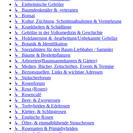
↳ Einheimische Gehölze
↳ Baumdenkmäler & -veteranen
↳ Bonsai
↳ Kultur, Züchtung, Schnittmaßnahmen & Vermehrung
↳ Krankheiten & Schädlinge
↳ Gehölze in der Volksmedizin & Geschichte
↳ Holzlagerung & -bearbeitung/Unbekannte Gehölze
↳ Botanik & Identifikation
↳ Spezialitäten für den Baum-Liebhaber / Sammler
↳ Bäume & Begleitpflanzen
↳ Arboreten(Baumsammlungen & Gärten)
↳ Medien, Bücher, Zeitschriften, Events & Termine
↳ Bezugsquellen, Links & wichtige Adressen
↳ Sträucherforum
↳ Rosenforum
↳ Rosa (Rosen)
↳ Rosencafé
↳ Beet- & Zwergrosen
↳ Teehybriden & Edelrosen
↳ Kletter- & Schlingrosen
↳ Englische Rosen
↳ Öfter- & einmalblühende Strauchrosen
↳ Rosenarten & Primärhybriden