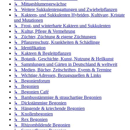
↳ Mittagsblumengewächse
↳ Weitere Sukkulentengattungen und Zwiebelpflanzen
↳ Kakteen- und Sukkulenten Hybriden, Kultivare, Kristate
und Mutationen
↳ Frost- und winterharte Kakteen und Sukkulenten
↳ Kultur, Pflege & Vermehrung
↳ Züchter, Züchtung & eigene Züchtungen
↳ Pflanzenschutz, Krankheiten & Schädlinge
↳ Identifikation
↳ Kakteen & Begleitpflanzen
↳ Botanik, Geschichte, Kunst, Nutzung & Heilkunst
↳ Sammlungen und Gärten in Deutschland & weltweit
↳ Medien, Bücher, Zeitschriften, Events & Termine
↳ Wichtige Adressen, Bezugsquellen & Links
↳ Begonienforum
↳ Begonien
↳ Begonien Café
↳ Bambusstämmige & strauchartige Begonien
↳ Dickstämmige Begonien
↳ Hängende & kriechende Begonien
↳ Knollenbegonien
↳ Rex Begonien
↳ Rhizombildende Begonien