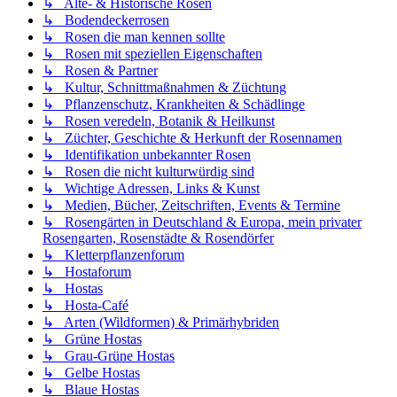
↳ Alte- & Historische Rosen
↳ Bodendeckerrosen
↳ Rosen die man kennen sollte
↳ Rosen mit speziellen Eigenschaften
↳ Rosen & Partner
↳ Kultur, Schnittmaßnahmen & Züchtung
↳ Pflanzenschutz, Krankheiten & Schädlinge
↳ Rosen veredeln, Botanik & Heilkunst
↳ Züchter, Geschichte & Herkunft der Rosennamen
↳ Identifikation unbekannter Rosen
↳ Rosen die nicht kulturwürdig sind
↳ Wichtige Adressen, Links & Kunst
↳ Medien, Bücher, Zeitschriften, Events & Termine
↳ Rosengärten in Deutschland & Europa, mein privater
Rosengarten, Rosenstädte & Rosendörfer
↳ Kletterpflanzenforum
↳ Hostaforum
↳ Hostas
↳ Hosta-Café
↳ Arten (Wildformen) & Primärhybriden
↳ Grüne Hostas
↳ Grau-Grüne Hostas
↳ Gelbe Hostas
↳ Blaue Hostas