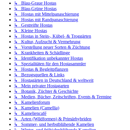
↳ Blau-Graue Hostas
↳ Blau-Grüne Hostas
↳ Hostas mit Mittelpanaschierung
↳ Hostas mit Randpanaschierung
↳ Gestreifte Hostas
↳ Kleine Hostas
↳ Hostas in Stein-, Kübel- & Troggärten
↳ Kultur, Aufzucht & Vermehrung
↳ Vorstellung neuer Sorten & Züchtung
↳ Krankheiten & Schädlinge
↳ Identifikation unbekannter Hostas
↳ Spezialitäten für den Hostasammler
↳ Hostas & Begleitpflanzen
↳ Bezugsquellen & Links
↳ Hostagärten in Deutschland & weltweit
↳ Mein privater Hostagarten
↳ Botanik, Züchter & Geschichte
↳ Medien, Bücher, Zeitschriften, Events & Termine
↳ Kamelienforum
↳ Kamelien (Camellia)
↳ Kameliencafé
↳ Arten (Wildformen) & Primärhybriden
↳ Sommer- und herbstblühende Kamelien
↳ Winter- und frühjahrsblühende Kamelien