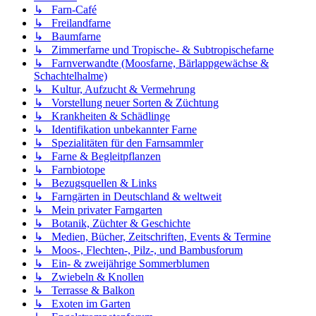
↳ Farn-Café
↳ Freilandfarne
↳ Baumfarne
↳ Zimmerfarne und Tropische- & Subtropischefarne
↳ Farnverwandte (Moosfarne, Bärlappgewächse &
Schachtelhalme)
↳ Kultur, Aufzucht & Vermehrung
↳ Vorstellung neuer Sorten & Züchtung
↳ Krankheiten & Schädlinge
↳ Identifikation unbekannter Farne
↳ Spezialitäten für den Farnsammler
↳ Farne & Begleitpflanzen
↳ Farnbiotope
↳ Bezugsquellen & Links
↳ Farngärten in Deutschland & weltweit
↳ Mein privater Farngarten
↳ Botanik, Züchter & Geschichte
↳ Medien, Bücher, Zeitschriften, Events & Termine
↳ Moos-, Flechten-, Pilz-, und Bambusforum
↳ Ein- & zweijährige Sommerblumen
↳ Zwiebeln & Knollen
↳ Terrasse & Balkon
↳ Exoten im Garten