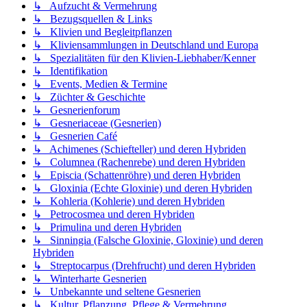
↳ Aufzucht & Vermehrung
↳ Bezugsquellen & Links
↳ Klivien und Begleitpflanzen
↳ Kliviensammlungen in Deutschland und Europa
↳ Spezialitäten für den Klivien-Liebhaber/Kenner
↳ Identifikation
↳ Events, Medien & Termine
↳ Züchter & Geschichte
↳ Gesnerienforum
↳ Gesneriaceae (Gesnerien)
↳ Gesnerien Café
↳ Achimenes (Schiefteller) und deren Hybriden
↳ Columnea (Rachenrebe) und deren Hybriden
↳ Episcia (Schattenröhre) und deren Hybriden
↳ Gloxinia (Echte Gloxinie) und deren Hybriden
↳ Kohleria (Kohlerie) und deren Hybriden
↳ Petrocosmea und deren Hybriden
↳ Primulina und deren Hybriden
↳ Sinningia (Falsche Gloxinie, Gloxinie) und deren
Hybriden
↳ Streptocarpus (Drehfrucht) und deren Hybriden
↳ Winterharte Gesnerien
↳ Unbekannte und seltene Gesnerien
↳ Kultur, Pflanzung, Pflege & Vermehrung