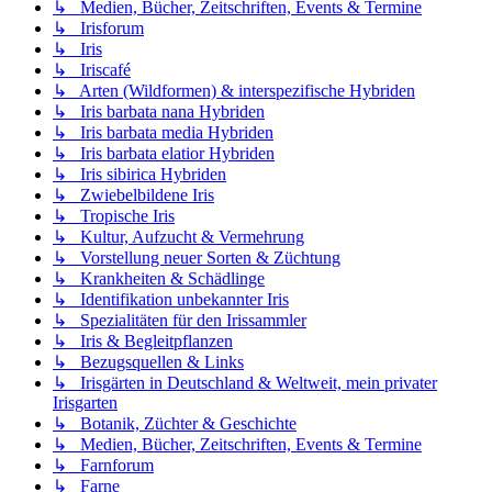
↳ Medien, Bücher, Zeitschriften, Events & Termine
↳ Irisforum
↳ Iris
↳ Iriscafé
↳ Arten (Wildformen) & interspezifische Hybriden
↳ Iris barbata nana Hybriden
↳ Iris barbata media Hybriden
↳ Iris barbata elatior Hybriden
↳ Iris sibirica Hybriden
↳ Zwiebelbildene Iris
↳ Tropische Iris
↳ Kultur, Aufzucht & Vermehrung
↳ Vorstellung neuer Sorten & Züchtung
↳ Krankheiten & Schädlinge
↳ Identifikation unbekannter Iris
↳ Spezialitäten für den Irissammler
↳ Iris & Begleitpflanzen
↳ Bezugsquellen & Links
↳ Irisgärten in Deutschland & Weltweit, mein privater
Irisgarten
↳ Botanik, Züchter & Geschichte
↳ Medien, Bücher, Zeitschriften, Events & Termine
↳ Farnforum
↳ Farne