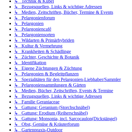
↳ Technik & Kübel
↳ Bezugsquellen, Links & wichtige Adressen
↳ Medien, Zeitschriften, Bücher, Termine & Events
↳ Pelargonienforum
↳ Pelargonien
↳ Pelargoniencafé
↳ Pelargoniensorten
↳ Wildarten & Primärhybriden
↳ Kultur & Vermehrung
↳ Krankheiten & Schädlinge
↳ Züchter, Geschichte & Botanik
↳ Identifikation
↳ Eigene Züchtungen & Züchtung
↳ Pelargonien & Begleitpflanzen
↳ Spezialitäten für den Pelargonien-Liebhaber/Sammler
↳ Pelargoniensammlungen & Gärten
↳ Medien, Bücher, Zeitschriften, Events & Termine
↳ Bezugsquellen, Links & wichtige Adressen
↳ Familie Geraniaceae
↳ Gattung: Geranium (Storchschnäbel)
↳ Gattung: Erodium (Reiherschnäbel)
↳ Gattung: Monsonia, incl. Sarcocaulon(Dickstängel)
↳ Obst, Gemüse & Kräuterforum
↳ Gartenpraxis-Outdoor