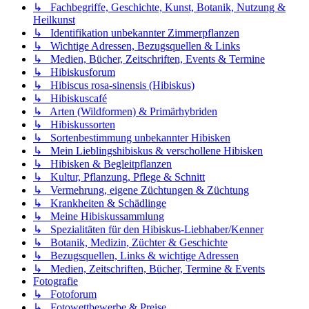
↳ Fachbegriffe, Geschichte, Kunst, Botanik, Nutzung &
Heilkunst
↳ Identifikation unbekannter Zimmerpflanzen
↳ Wichtige Adressen, Bezugsquellen & Links
↳ Medien, Bücher, Zeitschriften, Events & Termine
↳ Hibiskusforum
↳ Hibiscus rosa-sinensis (Hibiskus)
↳ Hibiskuscafé
↳ Arten (Wildformen) & Primärhybriden
↳ Hibiskussorten
↳ Sortenbestimmung unbekannter Hibisken
↳ Mein Lieblingshibiskus & verschollene Hibisken
↳ Hibisken & Begleitpflanzen
↳ Kultur, Pflanzung, Pflege & Schnitt
↳ Vermehrung, eigene Züchtungen & Züchtung
↳ Krankheiten & Schädlinge
↳ Meine Hibiskussammlung
↳ Spezialitäten für den Hibiskus-Liebhaber/Kenner
↳ Botanik, Medizin, Züchter & Geschichte
↳ Bezugsquellen, Links & wichtige Adressen
↳ Medien, Zeitschriften, Bücher, Termine & Events
Fotografie
↳ Fotoforum
↳ Fotowettbewerbe & Preise