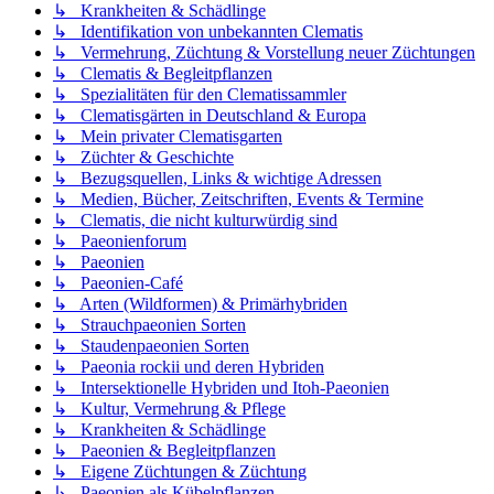
↳ Krankheiten & Schädlinge
↳ Identifikation von unbekannten Clematis
↳ Vermehrung, Züchtung & Vorstellung neuer Züchtungen
↳ Clematis & Begleitpflanzen
↳ Spezialitäten für den Clematissammler
↳ Clematisgärten in Deutschland & Europa
↳ Mein privater Clematisgarten
↳ Züchter & Geschichte
↳ Bezugsquellen, Links & wichtige Adressen
↳ Medien, Bücher, Zeitschriften, Events & Termine
↳ Clematis, die nicht kulturwürdig sind
↳ Paeonienforum
↳ Paeonien
↳ Paeonien-Café
↳ Arten (Wildformen) & Primärhybriden
↳ Strauchpaeonien Sorten
↳ Staudenpaeonien Sorten
↳ Paeonia rockii und deren Hybriden
↳ Intersektionelle Hybriden und Itoh-Paeonien
↳ Kultur, Vermehrung & Pflege
↳ Krankheiten & Schädlinge
↳ Paeonien & Begleitpflanzen
↳ Eigene Züchtungen & Züchtung
↳ Paeonien als Kübelpflanzen