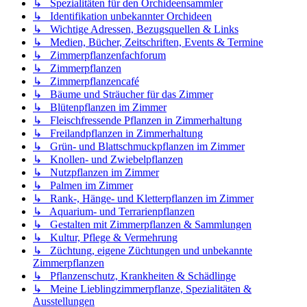
↳ Spezialitäten für den Orchideensammler
↳ Identifikation unbekannter Orchideen
↳ Wichtige Adressen, Bezugsquellen & Links
↳ Medien, Bücher, Zeitschriften, Events & Termine
↳ Zimmerpflanzenfachforum
↳ Zimmerpflanzen
↳ Zimmerpflanzencafé
↳ Bäume und Sträucher für das Zimmer
↳ Blütenpflanzen im Zimmer
↳ Fleischfressende Pflanzen in Zimmerhaltung
↳ Freilandpflanzen in Zimmerhaltung
↳ Grün- und Blattschmuckpflanzen im Zimmer
↳ Knollen- und Zwiebelpflanzen
↳ Nutzpflanzen im Zimmer
↳ Palmen im Zimmer
↳ Rank-, Hänge- und Kletterpflanzen im Zimmer
↳ Aquarium- und Terrarienpflanzen
↳ Gestalten mit Zimmerpflanzen & Sammlungen
↳ Kultur, Pflege & Vermehrung
↳ Züchtung, eigene Züchtungen und unbekannte
Zimmerpflanzen
↳ Pflanzenschutz, Krankheiten & Schädlinge
↳ Meine Lieblingzimmerpflanze, Spezialitäten &
Ausstellungen