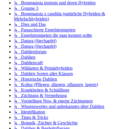
↳ Brugmansia insignis und deren Hybriden
↳ Gruppe 3
↳ Brugmansia x candida (natürliche Hybriden &
Mehrfachhybriden)
↳ Dies und Das
↳ Panaschierte Engelstrompeten
↳ Engelstrompeten die man kennen sollte
↳ Datura (Stechapfel)
↳ Datura (Stechapfel)
↳ Dahlienforum
↳ Dahlien
↳ Dahliencafé
↳ Wildarten & Primärhybriden
↳ Dahlien Sorten aller Klassen
↳ Historische Dahlien
↳ Kultur (Pflegen, düngen, pflanzen, lagern)
↳ Krankheiten & Schädlinge
↳ Züchtung & Vermehrung
↳ Vorstellung Neu- & eigene Züchtungen
↳ Wissenswertes und unbekanntes über Dahlien
↳ Identifikation
↳ Tipps & Tricks
↳ Botanik, Züchter & Geschichte
↳ Dahlien & Begleitpflanzen