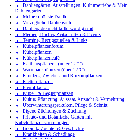
↳ Dahliengärten, Ausstellungen, Kulturbetriebe & Mein
Dahliengarten
↳ Meine schönste Dahlie
↳ Vorzügliche Dahliensorten
↳ Dahlien, die nicht kulturwürdig sind
↳ Medien, Bücher, Zeitschriften & Events
↳ Termine, Bezugsquellen & Links
↳ Kübelpflanzenforum
↳ Kübelpflanzen
↳ Kübelpflanzencafé
↳ Kalthauspflanzen (unter 12°C)
↳ Warmhauspflanzen (über 12°C)
↳ Knollen-, Zwiebel- und Rhizompflanzen
↳ Kletterpflanzen
↳ Identifikation
↳ Kübel- & Begleitpflanzen
↳ Kultur, Pflanzung, Aussaat, Anzucht & Vermehrung
↳ Überwinterungspraktiken, Pflege & Schnitt
↳ Eigene Züchtungen & Züchtung
↳ Private- und Botanische Gärten mit
Kübelpflanzensammlungen
↳ Botanik, Züchter & Geschichte
↳ Krankheiten & Schädlinge