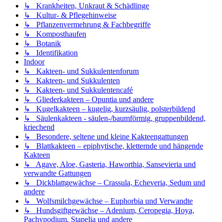
↳ Krankheiten, Unkraut & Schädlinge
↳ Kultur- & Pflegehinweise
↳ Pflanzenvermehrung & Fachbegriffe
↳ Komposthaufen
↳ Botanik
↳ Identifikation
Indoor
↳ Kakteen- und Sukkulentenforum
↳ Kakteen- und Sukkulenten
↳ Kakteen- und Sukkulentencafé
↳ Gliederkakteen – Opuntia und andere
↳ Kugelkakteen – kugelig, kurzsäulig, polsterbildend
↳ Säulenkakteen - säulen-/baumförmig, gruppenbildend,
kriechend
↳ Besondere, seltene und kleine Kakteengattungen
↳ Blattkakteen – epiphytische, kletternde und hängende
Kakteen
↳ Agave, Aloe, Gasteria, Haworthia, Sansevieria und
verwandte Gattungen
↳ Dickblattgewächse – Crassula, Echeveria, Sedum und
andere
↳ Wolfsmilchgewächse – Euphorbia und Verwandte
↳ Hundsgiftgewächse – Adenium, Ceropegia, Hoya,
Pachypodium, Stapelia und andere