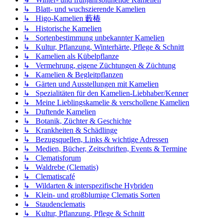
↳ Blatt- und wuchszierende Kamelien
↳ Higo-Kamelien 藪椿
↳ Historische Kamelien
↳ Sortenbestimmung unbekannter Kamelien
↳ Kultur, Pflanzung, Winterhärte, Pflege & Schnitt
↳ Kamelien als Kübelpflanze
↳ Vermehrung, eigene Züchtungen & Züchtung
↳ Kamelien & Begleitpflanzen
↳ Gärten und Ausstellungen mit Kamelien
↳ Spezialitäten für den Kamelien-Liebhaber/Kenner
↳ Meine Lieblingskamelie & verschollene Kamelien
↳ Duftende Kamelien
↳ Botanik, Züchter & Geschichte
↳ Krankheiten & Schädlinge
↳ Bezugsquellen, Links & wichtige Adressen
↳ Medien, Bücher, Zeitschriften, Events & Termine
↳ Clematisforum
↳ Waldrebe (Clematis)
↳ Clematiscafé
↳ Wildarten & interspezifische Hybriden
↳ Klein- und großblumige Clematis Sorten
↳ Staudenclematis
↳ Kultur, Pflanzung, Pflege & Schnitt