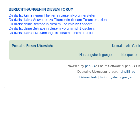
BERECHTIGUNGEN IN DIESEM FORUM
Du darfst
keine
neuen Themen in diesem Forum erstellen.
Du darfst
keine
Antworten zu Themen in diesem Forum erstellen.
Du darfst deine Beiträge in diesem Forum
nicht
ändern.
Du darfst deine Beiträge in diesem Forum
nicht
löschen.
Du darfst
keine
Dateianhänge in diesem Forum erstellen.
Portal
Foren-Übersicht
Kontakt
Alle Coo
Nutzungsbedingungen
Netiquette
Powered by
phpBB
® Forum Software © phpBB Lim
Deutsche Übersetzung durch
phpBB.de
Datenschutz
|
Nutzungsbedingungen