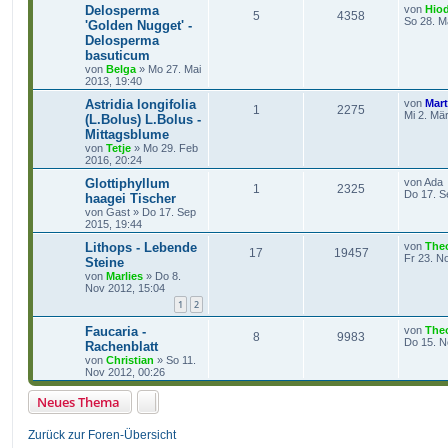
Delosperma
von
Hio
5
4358
So 28. M
'Golden Nugget' -
Delosperma
basuticum
von
Belga
»
Mo 27. Mai
2013, 19:40
Astridia longifolia
von
Mart
1
2275
Mi 2. Mä
(L.Bolus) L.Bolus -
Mittagsblume
von
Tetje
»
Mo 29. Feb
2016, 20:24
Glottiphyllum
von
Ada
1
2325
Do 17. S
haagei Tischer
von
Gast
»
Do 17. Sep
2015, 19:44
Lithops - Lebende
von
The
17
19457
Fr 23. N
Steine
von
Marlies
»
Do 8.
Nov 2012, 15:04
1
2
Faucaria -
von
The
8
9983
Do 15. N
Rachenblatt
von
Christian
»
So 11.
Nov 2012, 00:26
Neues Thema
Zurück zur Foren-Übersicht