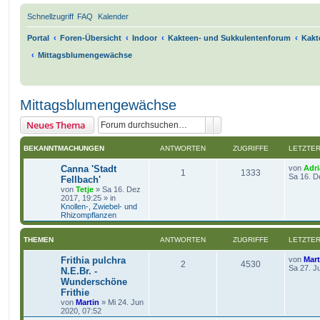
Schnellzugriff
FAQ
Kalender
Portal
Foren-Übersicht
Indoor
Kakteen- und Sukkulentenforum
Kakt
Mittagsblumengewächse
Mittagsblumengewächse
Suche
Erweiterte Suche
Neues Thema
BEKANNTMACHUNGEN
ANTWORTEN
ZUGRIFFE
LETZTER
Canna 'Stadt
von
Adr
1
1333
Sa 16. D
Fellbach'
von
Tetje
»
Sa 16. Dez
2017, 19:25
» in
Knollen-, Zwiebel- und
Rhizompflanzen
THEMEN
ANTWORTEN
ZUGRIFFE
LETZTER
Frithia pulchra
von
Mart
2
4530
Sa 27. J
N.E.Br. -
Wunderschöne
Frithie
von
Martin
»
Mi 24. Jun
2020, 07:52