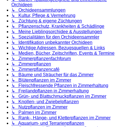
Orchideen
↳ Orchideensammlungen
↳ Kultur, Pflege & Vermehrung
↳ Züchtung & eigene Züchtungen
↳ Pflanzenschutz, Krankheiten & Schädlinge
↳ Meine Lieblingsorchidee & Ausstellungen
↳ Spezialitäten für den Orchideensammler
↳ Identifikation unbekannter Orchideen
↳ Wichtige Adressen, Bezugsquellen & Links
↳ Medien, Bücher, Zeitschriften, Events & Termine
↳ Zimmerpflanzenfachforum
↳ Zimmerpflanzen
↳ Zimmerpflanzencafé
↳ Bäume und Sträucher für das Zimmer
↳ Blütenpflanzen im Zimmer
↳ Fleischfressende Pflanzen in Zimmerhaltung
↳ Freilandpflanzen in Zimmerhaltung
↳ Grün- und Blattschmuckpflanzen im Zimmer
↳ Knollen- und Zwiebelpflanzen
↳ Nutzpflanzen im Zimmer
↳ Palmen im Zimmer
↳ Rank-, Hänge- und Kletterpflanzen im Zimmer
↳ Aquarium- und Terrarienpflanzen