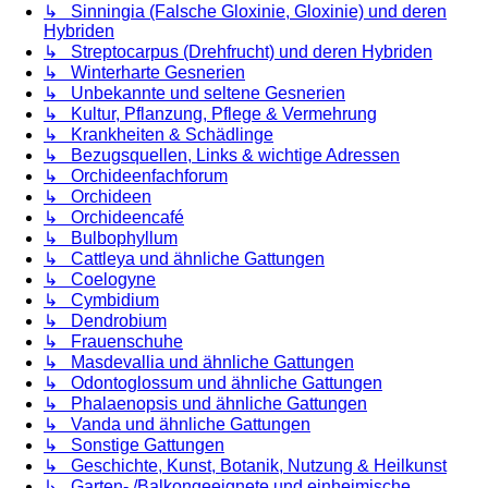
↳ Sinningia (Falsche Gloxinie, Gloxinie) und deren
Hybriden
↳ Streptocarpus (Drehfrucht) und deren Hybriden
↳ Winterharte Gesnerien
↳ Unbekannte und seltene Gesnerien
↳ Kultur, Pflanzung, Pflege & Vermehrung
↳ Krankheiten & Schädlinge
↳ Bezugsquellen, Links & wichtige Adressen
↳ Orchideenfachforum
↳ Orchideen
↳ Orchideencafé
↳ Bulbophyllum
↳ Cattleya und ähnliche Gattungen
↳ Coelogyne
↳ Cymbidium
↳ Dendrobium
↳ Frauenschuhe
↳ Masdevallia und ähnliche Gattungen
↳ Odontoglossum und ähnliche Gattungen
↳ Phalaenopsis und ähnliche Gattungen
↳ Vanda und ähnliche Gattungen
↳ Sonstige Gattungen
↳ Geschichte, Kunst, Botanik, Nutzung & Heilkunst
↳ Garten- /Balkongeeignete und einheimische