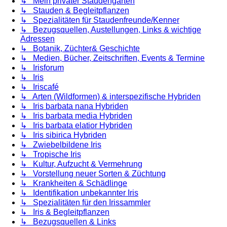
↳ Mein privater Staudengarten
↳ Stauden & Begleitpflanzen
↳ Spezialitäten für Staudenfreunde/Kenner
↳ Bezugsquellen, Austellungen, Links & wichtige
Adressen
↳ Botanik, Züchter& Geschichte
↳ Medien, Bücher, Zeitschriften, Events & Termine
↳ Irisforum
↳ Iris
↳ Iriscafé
↳ Arten (Wildformen) & interspezifische Hybriden
↳ Iris barbata nana Hybriden
↳ Iris barbata media Hybriden
↳ Iris barbata elatior Hybriden
↳ Iris sibirica Hybriden
↳ Zwiebelbildene Iris
↳ Tropische Iris
↳ Kultur, Aufzucht & Vermehrung
↳ Vorstellung neuer Sorten & Züchtung
↳ Krankheiten & Schädlinge
↳ Identifikation unbekannter Iris
↳ Spezialitäten für den Irissammler
↳ Iris & Begleitpflanzen
↳ Bezugsquellen & Links