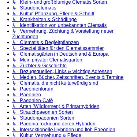
↳ Klein- und großblumige Clematis Sorten
↳ Staudenclematis
↳ Kultur, Pflanzung, Pflege & Schnitt
↳ Krankheiten & Schädlinge
↳ Identifikation von unbekannten Clematis
↳ Vermehrung, Züchtung & Vorstellung neuer
Züchtungen
↳ Clematis & Begleitpflanzen
↳ Spezialitäten für den Clematissammler
↳ Clematisgärten in Deutschland & Europa
↳ Mein privater Clematisgarten
↳ Züchter & Geschichte
↳ Bezugsquellen, Links & wichtige Adressen
↳ Medien, Bücher, Zeitschriften, Events & Termine
↳ Clematis, die nicht kulturwürdig sind
↳ Paeonienforum
↳ Paeonien
↳ Paeonien-Café
↳ Arten (Wildformen) & Primärhybriden
↳ Strauchpaeonien Sorten
↳ Staudenpaeonien Sorten
↳ Paeonia rockii und deren Hybriden
↳ Intersektionelle Hybriden und Itoh-Paeonien
↳ Kultur, Vermehrung & Pflege