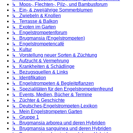
↳ Moos-, Flechten-, Pilz-, und Bambusforum
↳ Ein- & zweijährige Sommerblumen
↳ Zwiebeln & Knollen
↳ Terrasse & Balkon
↳ Exoten im Garten
↳ Engelstrompetenforum
↳ Brugmansia (Engelstrompeten)
↳ Engelstrompetencafé
↳ Kultur
↳ Vorstellung neuer Sorten & Züchtung
↳ Aufzucht & Vermehrung
↳ Krankheiten & Schädlinge
↳ Bezugsquellen & Links
↳ Identifikation
↳ Engelstrompeten & Begleitpflanzen
↳ Spezialitäten für den Engelstrompetenfreund
↳ Events, Medien, Bücher & Termine
↳ Züchter & Geschichte
↳ Deutsches-Engelstrompeten-Lexikon
↳ Mein Engelstrompeten Garten
↳ Gruppe 1
↳ Brugmansia arborea und deren Hybriden
↳ Brugmansia sanguinea und deren Hybriden