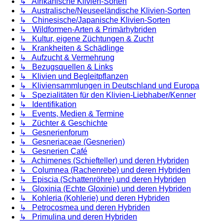
↳ Afrikanische Klivien-Sorten
↳ Australische/Neuseeländische Klivien-Sorten
↳ Chinesische/Japanische Klivien-Sorten
↳ Wildformen-Arten & Primärhybriden
↳ Kultur, eigene Züchtungen & Zucht
↳ Krankheiten & Schädlinge
↳ Aufzucht & Vermehrung
↳ Bezugsquellen & Links
↳ Klivien und Begleitpflanzen
↳ Kliviensammlungen in Deutschland und Europa
↳ Spezialitäten für den Klivien-Liebhaber/Kenner
↳ Identifikation
↳ Events, Medien & Termine
↳ Züchter & Geschichte
↳ Gesnerienforum
↳ Gesneriaceae (Gesnerien)
↳ Gesnerien Café
↳ Achimenes (Schiefteller) und deren Hybriden
↳ Columnea (Rachenrebe) und deren Hybriden
↳ Episcia (Schattenröhre) und deren Hybriden
↳ Gloxinia (Echte Gloxinie) und deren Hybriden
↳ Kohleria (Kohlerie) und deren Hybriden
↳ Petrocosmea und deren Hybriden
↳ Primulina und deren Hybriden