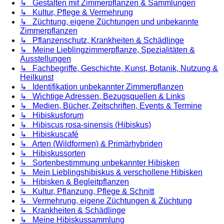
↳ Gestalten mit Zimmerpflanzen & Sammlungen
↳ Kultur, Pflege & Vermehrung
↳ Züchtung, eigene Züchtungen und unbekannte
Zimmerpflanzen
↳ Pflanzenschutz, Krankheiten & Schädlinge
↳ Meine Lieblingzimmerpflanze, Spezialitäten &
Ausstellungen
↳ Fachbegriffe, Geschichte, Kunst, Botanik, Nutzung &
Heilkunst
↳ Identifikation unbekannter Zimmerpflanzen
↳ Wichtige Adressen, Bezugsquellen & Links
↳ Medien, Bücher, Zeitschriften, Events & Termine
↳ Hibiskusforum
↳ Hibiscus rosa-sinensis (Hibiskus)
↳ Hibiskuscafé
↳ Arten (Wildformen) & Primärhybriden
↳ Hibiskussorten
↳ Sortenbestimmung unbekannter Hibisken
↳ Mein Lieblingshibiskus & verschollene Hibisken
↳ Hibisken & Begleitpflanzen
↳ Kultur, Pflanzung, Pflege & Schnitt
↳ Vermehrung, eigene Züchtungen & Züchtung
↳ Krankheiten & Schädlinge
↳ Meine Hibiskussammlung