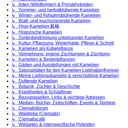
↳ Arten (Wildformen) & Primärhybriden
↳ Sommer- und herbstblühende Kamelien
↳ Winter- und frühjahrsblühende Kamelien
↳ Blatt- und wuchszierende Kamelien
↳ Higo-Kamelien 藪椿
↳ Historische Kamelien
↳ Sortenbestimmung unbekannter Kamelien
↳ Kultur, Pflanzung, Winterhärte, Pflege & Schnitt
↳ Kamelien als Kübelpflanze
↳ Vermehrung, eigene Züchtungen & Züchtung
↳ Kamelien & Begleitpflanzen
↳ Gärten und Ausstellungen mit Kamelien
↳ Spezialitäten für den Kamelien-Liebhaber/Kenner
↳ Meine Lieblingskamelie & verschollene Kamelien
↳ Duftende Kamelien
↳ Botanik, Züchter & Geschichte
↳ Krankheiten & Schädlinge
↳ Bezugsquellen, Links & wichtige Adressen
↳ Medien, Bücher, Zeitschriften, Events & Termine
↳ Clematisforum
↳ Waldrebe (Clematis)
↳ Clematiscafé
↳ Wildarten & interspezifische Hybriden