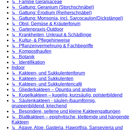
↳ Familie Geraniaceae
↳ Gattung: Geranium (Storchschnäbel)
↳ Gattung: Erodium (Reiherschnäbel)
↳ Gattung: Monsonia, incl. Sarcocaulon(Dickstängel)
↳ Obst, Gemüse & Kräuterforum
↳ Gartenpraxis-Outdoor
↳ Krankheiten, Unkraut & Schädlinge
↳ Kultur- & Pflegehinweise
↳ Pflanzenvermehrung & Fachbegriffe
↳ Komposthaufen
↳ Botanik
↳ Identifikation
Indoor
↳ Kakteen- und Sukkulentenforum
↳ Kakteen- und Sukkulenten
↳ Kakteen- und Sukkulentencafé
↳ Gliederkakteen – Opuntia und andere
↳ Kugelkakteen – kugelig, kurzsäulig, polsterbildend
↳ Säulenkakteen - säulen-/baumförmig,
gruppenbildend, kriechend
↳ Besondere, seltene und kleine Kakteengattungen
↳ Blattkakteen – epiphytische, kletternde und hängende
Kakteen
↳ Agave, Aloe, Gasteria, Haworthia, Sansevieria und