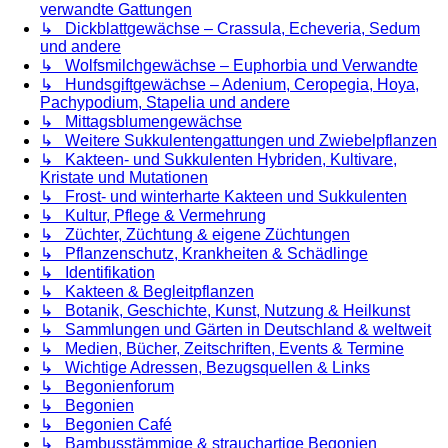
verwandte Gattungen
↳ Dickblattgewächse – Crassula, Echeveria, Sedum
und andere
↳ Wolfsmilchgewächse – Euphorbia und Verwandte
↳ Hundsgiftgewächse – Adenium, Ceropegia, Hoya,
Pachypodium, Stapelia und andere
↳ Mittagsblumengewächse
↳ Weitere Sukkulentengattungen und Zwiebelpflanzen
↳ Kakteen- und Sukkulenten Hybriden, Kultivare,
Kristate und Mutationen
↳ Frost- und winterharte Kakteen und Sukkulenten
↳ Kultur, Pflege & Vermehrung
↳ Züchter, Züchtung & eigene Züchtungen
↳ Pflanzenschutz, Krankheiten & Schädlinge
↳ Identifikation
↳ Kakteen & Begleitpflanzen
↳ Botanik, Geschichte, Kunst, Nutzung & Heilkunst
↳ Sammlungen und Gärten in Deutschland & weltweit
↳ Medien, Bücher, Zeitschriften, Events & Termine
↳ Wichtige Adressen, Bezugsquellen & Links
↳ Begonienforum
↳ Begonien
↳ Begonien Café
↳ Bambusstämmige & strauchartige Begonien