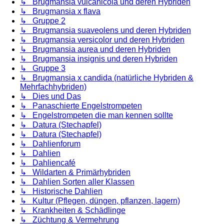
↳ Brugmansia vulcanicola und deren Hybriden
↳ Brugmansia x flava
↳ Gruppe 2
↳ Brugmansia suaveolens und deren Hybriden
↳ Brugmansia versicolor und deren Hybriden
↳ Brugmansia aurea und deren Hybriden
↳ Brugmansia insignis und deren Hybriden
↳ Gruppe 3
↳ Brugmansia x candida (natürliche Hybriden &
Mehrfachhybriden)
↳ Dies und Das
↳ Panaschierte Engelstrompeten
↳ Engelstrompeten die man kennen sollte
↳ Datura (Stechapfel)
↳ Datura (Stechapfel)
↳ Dahlienforum
↳ Dahlien
↳ Dahliencafé
↳ Wildarten & Primärhybriden
↳ Dahlien Sorten aller Klassen
↳ Historische Dahlien
↳ Kultur (Pflegen, düngen, pflanzen, lagern)
↳ Krankheiten & Schädlinge
↳ Züchtung & Vermehrung