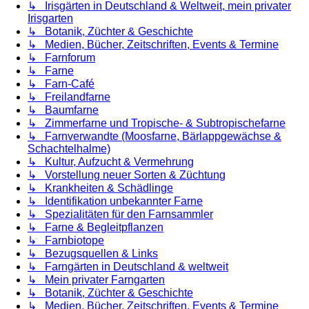
↳ Irisgärten in Deutschland & Weltweit, mein privater
Irisgarten
↳ Botanik, Züchter & Geschichte
↳ Medien, Bücher, Zeitschriften, Events & Termine
↳ Farnforum
↳ Farne
↳ Farn-Café
↳ Freilandfarne
↳ Baumfarne
↳ Zimmerfarne und Tropische- & Subtropischefarne
↳ Farnverwandte (Moosfarne, Bärlappgewächse &
Schachtelhalme)
↳ Kultur, Aufzucht & Vermehrung
↳ Vorstellung neuer Sorten & Züchtung
↳ Krankheiten & Schädlinge
↳ Identifikation unbekannter Farne
↳ Spezialitäten für den Farnsammler
↳ Farne & Begleitpflanzen
↳ Farnbiotope
↳ Bezugsquellen & Links
↳ Farngärten in Deutschland & weltweit
↳ Mein privater Farngarten
↳ Botanik, Züchter & Geschichte
↳ Medien, Bücher, Zeitschriften, Events & Termine