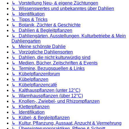
↳ Vorstellung Neu- & eigene Züchtungen
↳ Wissenswertes und unbekanntes über Dahlien
↳ Identifikation
↳ Tipps & Tricks
↳ Botanik, Züchter & Geschichte
↳ Dahlien & Begleitpflanzen
↳ Dahliengärten, Ausstellungen, Kulturbetriebe & Mein
Dahliengarten
↳ Meine schönste Dahlie
↳ Vorzügliche Dahliensorten
↳ Dahlien, die nicht kulturwürdig sind
↳ Medien, Bücher, Zeitschriften & Events
↳ Termine, Bezugsquellen & Links
↳ Kübelpflanzenforum
↳ Kübelpflanzen
↳ Kübelpflanzencafé
↳ Kalthauspflanzen (unter 12°C)
↳ Warmhauspflanzen (über 12°C)
↳ Knollen-, Zwiebel- und Rhizompflanzen
↳ Kletterpflanzen
↳ Identifikation
↳ Kübel- & Begleitpflanzen
↳ Kultur, Pflanzung, Aussaat, Anzucht & Vermehrung
↳ Überwinterungspraktiken, Pflege & Schnitt