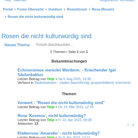
FAQ
Kalender
Registrieren
Anmelden
Portal
Foren-Übersicht
Outdoor
Rosenforum
Rosa (Rosen)
Rosen die nicht kulturwürdig sind
S
u
Rosen die nicht kulturwürdig sind
c
Suche
Erweiterte Suche
Neues Thema
h
5 Themen • Seite
1
von
1
e
Bekanntmachungen
Echinocereus viereckii Werderm. - Kriechender Igel
Säulenkaktus
Letzter Beitrag von
Tetje
«
Sa 9. Aug 2025, 18:36
Verfasst in
Säulenkakteen - säulen-/baumförmig, gruppenbildend, kriechend
Themen
Vorwort - "Rosen die nicht kulturwürdig sind"
Letzter Beitrag von
Tetje
«
Do 19. Mär 2015, 12:33
Rose 'Kosmos', nicht kulturwürdig?
Letzter Beitrag von
Tetje
«
Fr 22. Apr 2022, 09:38
Antworten:
13
1
2
Kletterrose 'Amaretto' - nicht kulturwürdig?
Letzter Beitrag von
Tetje
«
So 5. Apr 2015, 13:21