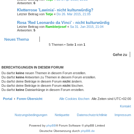
Antworten:
6
Kletterrose 'Lawinia'- nicht kulturwürdig?
Letzter Beitrag von
Tetje
«
Do 26. Mär 2015, 21:05
Rosa 'Red Leonardo da Vinci' - nicht kulturwürdig
Letzter Beitrag von
Ramblerjosef
«
Sa 31. Jan 2015, 21:04
Antworten:
5
Neues Thema
5 Themen • Seite
1
von
1
Gehe zu
BERECHTIGUNGEN IN DIESEM FORUM
Du darfst
keine
neuen Themen in diesem Forum erstellen.
Du darfst
keine
Antworten zu Themen in diesem Forum erstellen.
Du darfst deine Beiträge in diesem Forum
nicht
ändern.
Du darfst deine Beiträge in diesem Forum
nicht
löschen.
Du darfst
keine
Dateianhänge in diesem Forum erstellen.
Portal
Foren-Übersicht
Alle Cookies löschen
Alle Zeiten sind
UTC+02:00
Kontakt
Nutzungsbedingungen
Netiquette
Datenschutzrichtlinie
Impressum
Powered by
phpBB
® Forum Software © phpBB Limited
Deutsche Übersetzung durch
phpBB.de