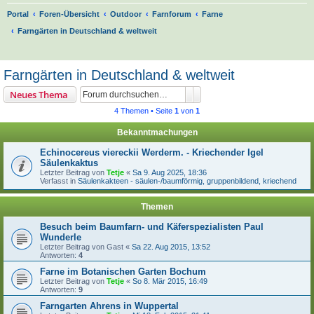
Portal
Foren-Übersicht
Outdoor
Farnforum
Farne
Farngärten in Deutschland & weltweit
S
u
Farngärten in Deutschland & weltweit
c
Suche
Erweiterte Suche
Neues Thema
h
4 Themen • Seite
1
von
1
e
Bekanntmachungen
Echinocereus viereckii Werderm. - Kriechender Igel
Säulenkaktus
Letzter Beitrag von
Tetje
«
Sa 9. Aug 2025, 18:36
Verfasst in
Säulenkakteen - säulen-/baumförmig, gruppenbildend, kriechend
Themen
Besuch beim Baumfarn- und Käferspezialisten Paul
Wunderle
Letzter Beitrag von
Gast
«
Sa 22. Aug 2015, 13:52
Antworten:
4
Farne im Botanischen Garten Bochum
Letzter Beitrag von
Tetje
«
So 8. Mär 2015, 16:49
Antworten:
9
Farngarten Ahrens in Wuppertal