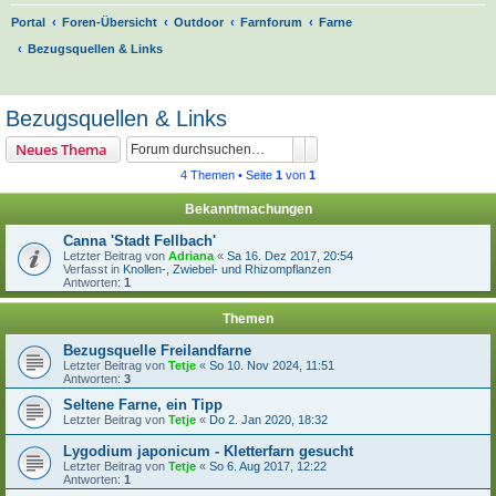
Portal
Foren-Übersicht
Outdoor
Farnforum
Farne
Bezugsquellen & Links
S
u
Bezugsquellen & Links
c
Suche
Erweiterte Suche
Neues Thema
h
4 Themen • Seite
1
von
1
e
Bekanntmachungen
Canna 'Stadt Fellbach'
Letzter Beitrag von
Adriana
«
Sa 16. Dez 2017, 20:54
Verfasst in
Knollen-, Zwiebel- und Rhizompflanzen
Antworten:
1
Themen
Bezugsquelle Freilandfarne
Letzter Beitrag von
Tetje
«
So 10. Nov 2024, 11:51
Antworten:
3
Seltene Farne, ein Tipp
Letzter Beitrag von
Tetje
«
Do 2. Jan 2020, 18:32
Lygodium japonicum - Kletterfarn gesucht
Letzter Beitrag von
Tetje
«
So 6. Aug 2017, 12:22
Antworten:
1