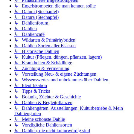
↳ Panaschierte Engelstrompeten
↳ Engelstrompeten die man kennen sollte
↳ Datura (Stechapfel)
↳ Datura (Stechapfel)
↳ Dahlienforum
↳ Dahlien
↳ Dahliencafé
↳ Wildarten & Primärhybriden
↳ Dahlien Sorten aller Klassen
↳ Historische Dahlien
↳ Kultur (Pflegen, düngen, pflanzen, lagern)
↳ Krankheiten & Schädlinge
↳ Züchtung & Vermehrung
↳ Vorstellung Neu- & eigene Züchtungen
↳ Wissenswertes und unbekanntes über Dahlien
↳ Identifikation
↳ Tipps & Tricks
↳ Botanik, Züchter & Geschichte
↳ Dahlien & Begleitpflanzen
↳ Dahliengärten, Ausstellungen, Kulturbetriebe & Mein
Dahliengarten
↳ Meine schönste Dahlie
↳ Vorzügliche Dahliensorten
↳ Dahlien, die nicht kulturwürdig sind