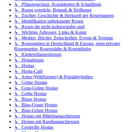
↳ Pflanzenschutz, Krankheiten & Schädlinge
↳ Rosen veredeln, Botanik & Heilkunst
↳ Züchter, Geschichte & Herkunft der Rosennamen
↳ Identifikation unbekannter Rosen
↳ Rosen die nicht kulturwürdig sind
↳ Wichtige Adressen, Links & Kunst
↳ Medien, Bücher, Zeitschriften, Events & Termine
↳ Rosengärten in Deutschland & Europa, mein privater
Rosengarten, Rosenstädte & Rosendörfer
↳ Kletterpflanzenforum
↳ Hostaforum
↳ Hostas
↳ Hosta-Café
↳ Arten (Wildformen) & Primärhybriden
↳ Grüne Hostas
↳ Grau-Grüne Hostas
↳ Gelbe Hostas
↳ Blaue Hostas
↳ Blau-Graue Hostas
↳ Blau-Grüne Hostas
↳ Hostas mit Mittelpanaschierung
↳ Hostas mit Randpanaschierung
↳ Gestreifte Hostas