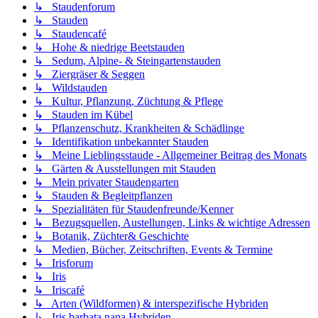
↳ Staudenforum
↳ Stauden
↳ Staudencafé
↳ Hohe & niedrige Beetstauden
↳ Sedum, Alpine- & Steingartenstauden
↳ Ziergräser & Seggen
↳ Wildstauden
↳ Kultur, Pflanzung, Züchtung & Pflege
↳ Stauden im Kübel
↳ Pflanzenschutz, Krankheiten & Schädlinge
↳ Identifikation unbekannter Stauden
↳ Meine Lieblingsstaude - Allgemeiner Beitrag des Monats
↳ Gärten & Ausstellungen mit Stauden
↳ Mein privater Staudengarten
↳ Stauden & Begleitpflanzen
↳ Spezialitäten für Staudenfreunde/Kenner
↳ Bezugsquellen, Austellungen, Links & wichtige Adressen
↳ Botanik, Züchter& Geschichte
↳ Medien, Bücher, Zeitschriften, Events & Termine
↳ Irisforum
↳ Iris
↳ Iriscafé
↳ Arten (Wildformen) & interspezifische Hybriden
↳ Iris barbata nana Hybriden