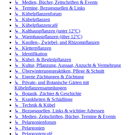
↳ Medien, Bücher, Zeitschriften & Events
↳ Termine, Bezugsquellen & Links
↳ Kübelpflanzenforum
↳ Kübelpflanzen
↳ Kübelpflanzencafé
↳ Kalthauspflanzen (unter 12°C)
↳ Warmhauspflanzen (über 12°C)
↳ Knollen-, Zwiebel- und Rhizompflanzen
↳ Kletterpflanzen
↳ Identifikation
↳ Kübel- & Begleitpflanzen
↳ Kultur, Pflanzung, Aussaat, Anzucht & Vermehrung
↳ Überwinterungspraktiken, Pflege & Schnitt
↳ Eigene Züchtungen & Züchtung
↳ Private- und Botanische Gärten mit
Kübelpflanzensammlungen
↳ Botanik, Züchter & Geschichte
↳ Krankheiten & Schädlinge
↳ Technik & Kübel
↳ Bezugsquellen, Links & wichtige Adressen
↳ Medien, Zeitschriften, Bücher, Termine & Events
↳ Pelargonienforum
↳ Pelargonien
↳ Pelargoniencafé