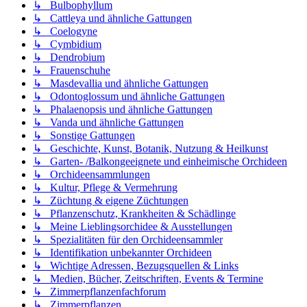
↳ Bulbophyllum
↳ Cattleya und ähnliche Gattungen
↳ Coelogyne
↳ Cymbidium
↳ Dendrobium
↳ Frauenschuhe
↳ Masdevallia und ähnliche Gattungen
↳ Odontoglossum und ähnliche Gattungen
↳ Phalaenopsis und ähnliche Gattungen
↳ Vanda und ähnliche Gattungen
↳ Sonstige Gattungen
↳ Geschichte, Kunst, Botanik, Nutzung & Heilkunst
↳ Garten- /Balkongeeignete und einheimische Orchideen
↳ Orchideensammlungen
↳ Kultur, Pflege & Vermehrung
↳ Züchtung & eigene Züchtungen
↳ Pflanzenschutz, Krankheiten & Schädlinge
↳ Meine Lieblingsorchidee & Ausstellungen
↳ Spezialitäten für den Orchideensammler
↳ Identifikation unbekannter Orchideen
↳ Wichtige Adressen, Bezugsquellen & Links
↳ Medien, Bücher, Zeitschriften, Events & Termine
↳ Zimmerpflanzenfachforum
↳ Zimmerpflanzen