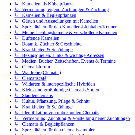
↳ Kamelien als Kübelpflanze
↳ Vermehrung, eigene Züchtungen & Züchtung
↳ Kamelien & Begleitpflanzen
↳ Gärten und Ausstellungen mit Kamelien
↳ Spezialitäten für den Kamelien-Liebhaber/Kenner
↳ Meine Lieblingskamelie & verschollene Kamelien
↳ Duftende Kamelien
↳ Botanik, Züchter & Geschichte
↳ Krankheiten & Schädlinge
↳ Bezugsquellen, Links & wichtige Adressen
↳ Medien, Bücher, Zeitschriften, Events & Termine
↳ Clematisforum
↳ Waldrebe (Clematis)
↳ Clematiscafé
↳ Wildarten & interspezifische Hybriden
↳ Klein- und großblumige Clematis Sorten
↳ Staudenclematis
↳ Kultur, Pflanzung, Pflege & Schnitt
↳ Krankheiten & Schädlinge
↳ Identifikation von unbekannten Clematis
↳ Vermehrung, Züchtung & Vorstellung neuer Züchtungen
↳ Clematis & Begleitpflanzen
↳ Spezialitäten für den Clematissammler