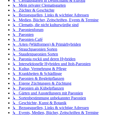
↳ Clematisgärten in Deutschland & Europa
↳ Mein privater Clematisgarten
↳ Züchter & Geschichte
↳ Bezugsquellen, Links & wichtige Adressen
↳ Medien, Bücher, Zeitschriften, Events & Termine
↳ Clematis, die nicht kulturwürdig sind
↳ Paeonienforum
↳ Paeonien
↳ Paeonien-Café
↳ Arten (Wildformen) & Primärhybriden
↳ Strauchpaeonien Sorten
↳ Staudenpaeonien Sorten
↳ Paeonia rockii und deren Hybriden
↳ Intersektionelle Hybriden und Itoh-Paeonien
↳ Kultur, Vermehrung & Pflege
↳ Krankheiten & Schädlinge
↳ Paeonien & Begleitpflanzen
↳ Eigene Züchtungen & Züchtung
↳ Paeonien als Kübelpflanzen
↳ Gärten und Ausstellungen mit Paeonien
↳ Sortenbestimmung unbekannter Paeonien
↳ Geschichte, Kunst & Botanik
↳ Bezugsquellen, Links & wichtige Adressen
↳ Events, Medien, Bücher, Zeitschriften & Termine