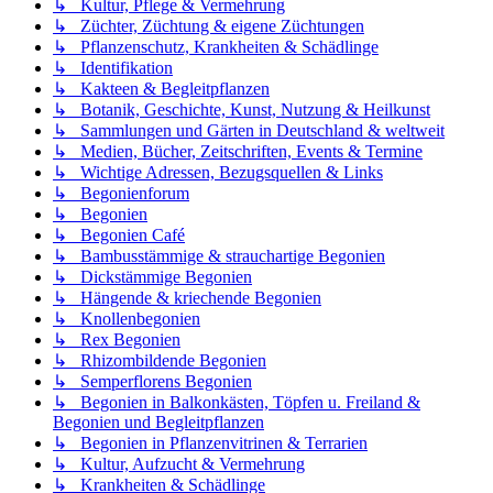
↳ Kultur, Pflege & Vermehrung
↳ Züchter, Züchtung & eigene Züchtungen
↳ Pflanzenschutz, Krankheiten & Schädlinge
↳ Identifikation
↳ Kakteen & Begleitpflanzen
↳ Botanik, Geschichte, Kunst, Nutzung & Heilkunst
↳ Sammlungen und Gärten in Deutschland & weltweit
↳ Medien, Bücher, Zeitschriften, Events & Termine
↳ Wichtige Adressen, Bezugsquellen & Links
↳ Begonienforum
↳ Begonien
↳ Begonien Café
↳ Bambusstämmige & strauchartige Begonien
↳ Dickstämmige Begonien
↳ Hängende & kriechende Begonien
↳ Knollenbegonien
↳ Rex Begonien
↳ Rhizombildende Begonien
↳ Semperflorens Begonien
↳ Begonien in Balkonkästen, Töpfen u. Freiland &
Begonien und Begleitpflanzen
↳ Begonien in Pflanzenvitrinen & Terrarien
↳ Kultur, Aufzucht & Vermehrung
↳ Krankheiten & Schädlinge