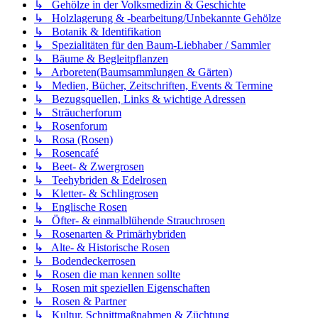
↳ Gehölze in der Volksmedizin & Geschichte
↳ Holzlagerung & -bearbeitung/Unbekannte Gehölze
↳ Botanik & Identifikation
↳ Spezialitäten für den Baum-Liebhaber / Sammler
↳ Bäume & Begleitpflanzen
↳ Arboreten(Baumsammlungen & Gärten)
↳ Medien, Bücher, Zeitschriften, Events & Termine
↳ Bezugsquellen, Links & wichtige Adressen
↳ Sträucherforum
↳ Rosenforum
↳ Rosa (Rosen)
↳ Rosencafé
↳ Beet- & Zwergrosen
↳ Teehybriden & Edelrosen
↳ Kletter- & Schlingrosen
↳ Englische Rosen
↳ Öfter- & einmalblühende Strauchrosen
↳ Rosenarten & Primärhybriden
↳ Alte- & Historische Rosen
↳ Bodendeckerrosen
↳ Rosen die man kennen sollte
↳ Rosen mit speziellen Eigenschaften
↳ Rosen & Partner
↳ Kultur, Schnittmaßnahmen & Züchtung