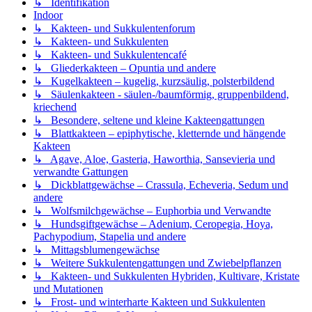
↳ Identifikation
Indoor
↳ Kakteen- und Sukkulentenforum
↳ Kakteen- und Sukkulenten
↳ Kakteen- und Sukkulentencafé
↳ Gliederkakteen – Opuntia und andere
↳ Kugelkakteen – kugelig, kurzsäulig, polsterbildend
↳ Säulenkakteen - säulen-/baumförmig, gruppenbildend,
kriechend
↳ Besondere, seltene und kleine Kakteengattungen
↳ Blattkakteen – epiphytische, kletternde und hängende
Kakteen
↳ Agave, Aloe, Gasteria, Haworthia, Sansevieria und
verwandte Gattungen
↳ Dickblattgewächse – Crassula, Echeveria, Sedum und
andere
↳ Wolfsmilchgewächse – Euphorbia und Verwandte
↳ Hundsgiftgewächse – Adenium, Ceropegia, Hoya,
Pachypodium, Stapelia und andere
↳ Mittagsblumengewächse
↳ Weitere Sukkulentengattungen und Zwiebelpflanzen
↳ Kakteen- und Sukkulenten Hybriden, Kultivare, Kristate
und Mutationen
↳ Frost- und winterharte Kakteen und Sukkulenten