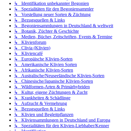
↳ Identifikation unbekannter Begonien
↳ Spezialitäten für den Begoniensammler
↳ Vorstellung neuer Sorten & Züchtung
↳ Bezugsquellen & Links
↳ Begoniensammlungen in Deutschland & weltweit
↳ Botanik, Züchter & Geschichte
↳ Medien, Bücher, Zeitschriften, Events & Termine
↳ Klivienforum
↳ Clivia (Klivien)
↳ Kliviencafé
↳ Europäische Klivien-Sorten
↳ Amerikanische Klivien Sorten
↳ Afrikanische Klivien-Sorten
↳ Australische/Neuseeländische Klivien-Sorten
↳ Chinesische/Japanische Klivien-Sorten
↳ Wildformen-Arten & Primärhybriden
↳ Kultur, eigene Züchtungen & Zucht
↳ Krankheiten & Schädlinge
↳ Aufzucht & Vermehrung
↳ Bezugsquellen & Links
↳ Klivien und Begleitpflanzen
↳ Kliviensammlungen in Deutschland und Europa
↳ Spezialitäten für den Klivien-Liebhaber/Kenner