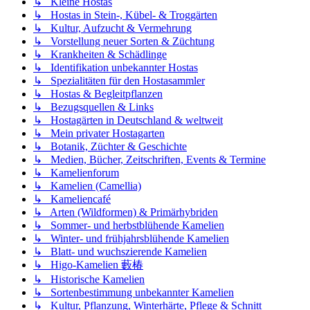
↳ Kleine Hostas
↳ Hostas in Stein-, Kübel- & Troggärten
↳ Kultur, Aufzucht & Vermehrung
↳ Vorstellung neuer Sorten & Züchtung
↳ Krankheiten & Schädlinge
↳ Identifikation unbekannter Hostas
↳ Spezialitäten für den Hostasammler
↳ Hostas & Begleitpflanzen
↳ Bezugsquellen & Links
↳ Hostagärten in Deutschland & weltweit
↳ Mein privater Hostagarten
↳ Botanik, Züchter & Geschichte
↳ Medien, Bücher, Zeitschriften, Events & Termine
↳ Kamelienforum
↳ Kamelien (Camellia)
↳ Kameliencafé
↳ Arten (Wildformen) & Primärhybriden
↳ Sommer- und herbstblühende Kamelien
↳ Winter- und frühjahrsblühende Kamelien
↳ Blatt- und wuchszierende Kamelien
↳ Higo-Kamelien 藪椿
↳ Historische Kamelien
↳ Sortenbestimmung unbekannter Kamelien
↳ Kultur, Pflanzung, Winterhärte, Pflege & Schnitt