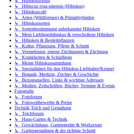
↳ Hibiskusforum
↳ Hibiscus rosa-sinensis (Hibiskus)
↳ Hibiskuscafé
↳ Arten (Wildformen) & Primärhybriden
↳ Hibiskussorten
↳ Sortenbestimmung unbekannter Hibisken
↳ Mein Lieblingshibiskus & verschollene Hibisken
↳ Hibisken & Begleitpflanzen
↳ Kultur, Pflanzung, Pflege & Schnitt
↳ Vermehrung, eigene Züchtungen & Züchtung
↳ Krankheiten & Schädlinge
↳ Meine Hibiskussammlung
↳ Spezialitäten für den Hibiskus-Liebhaber/Kenner
↳ Botanik, Medizin, Züchter & Geschichte
↳ Bezugsquellen, Links & wichtige Adressen
↳ Medien, Zeitschriften, Bücher, Termine & Events
Fotografie
↳ Fotoforum
↳ Fotowettbewerbe & Preise
Technik,Teich und Gestaltung
↳ Teichforum
↳ Haus-Garten & Technik
↳ Gewächshaus, Gartengeräte & Werkzeuge
↳ Gartengestaltung & der richtige Schnitt