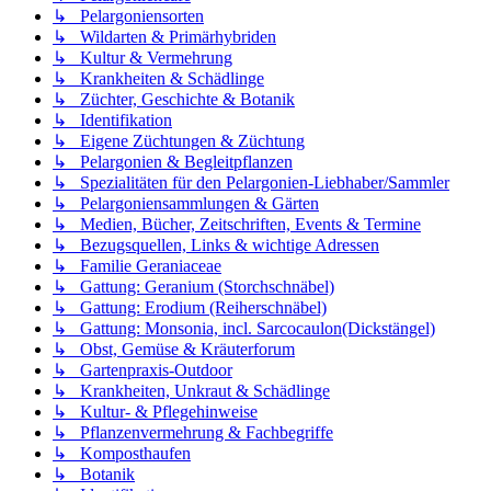
↳ Pelargoniensorten
↳ Wildarten & Primärhybriden
↳ Kultur & Vermehrung
↳ Krankheiten & Schädlinge
↳ Züchter, Geschichte & Botanik
↳ Identifikation
↳ Eigene Züchtungen & Züchtung
↳ Pelargonien & Begleitpflanzen
↳ Spezialitäten für den Pelargonien-Liebhaber/Sammler
↳ Pelargoniensammlungen & Gärten
↳ Medien, Bücher, Zeitschriften, Events & Termine
↳ Bezugsquellen, Links & wichtige Adressen
↳ Familie Geraniaceae
↳ Gattung: Geranium (Storchschnäbel)
↳ Gattung: Erodium (Reiherschnäbel)
↳ Gattung: Monsonia, incl. Sarcocaulon(Dickstängel)
↳ Obst, Gemüse & Kräuterforum
↳ Gartenpraxis-Outdoor
↳ Krankheiten, Unkraut & Schädlinge
↳ Kultur- & Pflegehinweise
↳ Pflanzenvermehrung & Fachbegriffe
↳ Komposthaufen
↳ Botanik