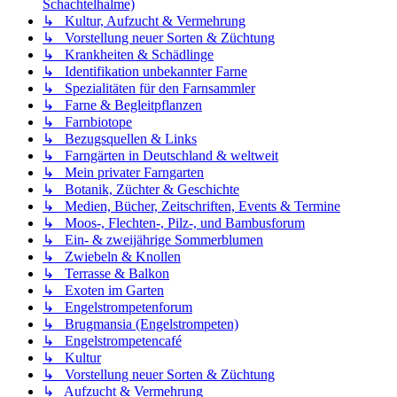
Schachtelhalme)
↳ Kultur, Aufzucht & Vermehrung
↳ Vorstellung neuer Sorten & Züchtung
↳ Krankheiten & Schädlinge
↳ Identifikation unbekannter Farne
↳ Spezialitäten für den Farnsammler
↳ Farne & Begleitpflanzen
↳ Farnbiotope
↳ Bezugsquellen & Links
↳ Farngärten in Deutschland & weltweit
↳ Mein privater Farngarten
↳ Botanik, Züchter & Geschichte
↳ Medien, Bücher, Zeitschriften, Events & Termine
↳ Moos-, Flechten-, Pilz-, und Bambusforum
↳ Ein- & zweijährige Sommerblumen
↳ Zwiebeln & Knollen
↳ Terrasse & Balkon
↳ Exoten im Garten
↳ Engelstrompetenforum
↳ Brugmansia (Engelstrompeten)
↳ Engelstrompetencafé
↳ Kultur
↳ Vorstellung neuer Sorten & Züchtung
↳ Aufzucht & Vermehrung