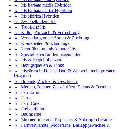
↳ Iris barbata media Hybriden
↳ Iris barbata elatior Hybriden
↳ Iris sibirica Hybriden
↳ Zwiebelbildene Iris
↳ Tropische Iris
↳ Kultur, Aufzucht & Vermehrung
↳ Vorstellung neuer Sorten & Züchtung
↳ Krankheiten & Schädlinge
↳ Identifikation unbekannter Iris
↳ Spezialitäten für den Irissammler
↳ Iris & Begleitpflanzen
↳ Bezugsquellen & Links
↳ Irisgärten in Deutschland & Weltweit, mein privater
Irisgarten
↳ Botanik, Züchter & Geschichte
↳ Medien, Bücher, Zeitschriften, Events & Termine
↳ Farnforum
↳ Farne
↳ Farn-Café
↳ Freilandfarne
↳ Baumfarne
↳ Zimmerfarne und Tropische- & Subtropischefarne
↳ Farnverwandte (Moosfarne, Bärlappgewächse &