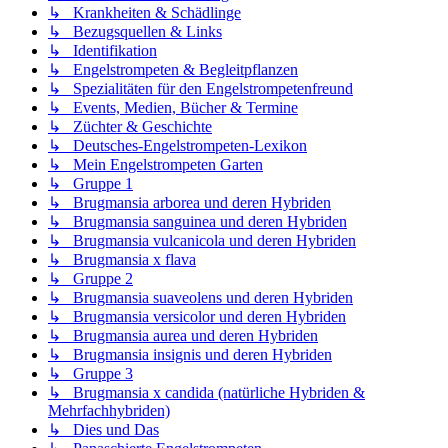
↳ Krankheiten & Schädlinge
↳ Bezugsquellen & Links
↳ Identifikation
↳ Engelstrompeten & Begleitpflanzen
↳ Spezialitäten für den Engelstrompetenfreund
↳ Events, Medien, Bücher & Termine
↳ Züchter & Geschichte
↳ Deutsches-Engelstrompeten-Lexikon
↳ Mein Engelstrompeten Garten
↳ Gruppe 1
↳ Brugmansia arborea und deren Hybriden
↳ Brugmansia sanguinea und deren Hybriden
↳ Brugmansia vulcanicola und deren Hybriden
↳ Brugmansia x flava
↳ Gruppe 2
↳ Brugmansia suaveolens und deren Hybriden
↳ Brugmansia versicolor und deren Hybriden
↳ Brugmansia aurea und deren Hybriden
↳ Brugmansia insignis und deren Hybriden
↳ Gruppe 3
↳ Brugmansia x candida (natürliche Hybriden &
Mehrfachhybriden)
↳ Dies und Das