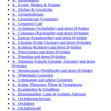
↳ Identifikation
↳ Events, Medien & Termine
↳ Züchter & Geschichte
↳ Gesnerienforum
↳ Gesneriaceae (Gesnerien)
↳ Gesnerien Café
↳ Achimenes (Schiefteller) und deren Hybriden
↳ Columnea (Rachenrebe) und deren Hybriden
↳ Episcia (Schattenröhre) und deren Hybriden
↳ Gloxinia (Echte Gloxinie) und deren Hybriden
↳ Kohleria (Kohlerie) und deren Hybriden
↳ Petrocosmea und deren Hybriden
↳ Primulina und deren Hybriden
↳ Sinningia (Falsche Gloxinie, Gloxinie) und deren
Hybriden
↳ Streptocarpus (Drehfrucht) und deren Hybriden
↳ Winterharte Gesnerien
↳ Unbekannte und seltene Gesnerien
↳ Kultur, Pflanzung, Pflege & Vermehrung
↳ Krankheiten & Schädlinge
↳ Bezugsquellen, Links & wichtige Adressen
↳ Orchideenfachforum
↳ Orchideen
↳ Orchideencafé