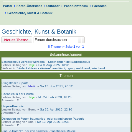
Portal
Foren-Übersicht
Outdoor
Paeonienforum
Paeonien
Geschichte, Kunst & Botanik
S
u
Geschichte, Kunst & Botanik
c
Suche
Erweiterte Suche
Neues Thema
h
8 Themen • Seite
1
von
1
e
Bekanntmachungen
Echinocereus viereckii Werderm. - Kriechender Igel Säulenkaktus
Letzter Beitrag von
Tetje
«
Sa 9. Aug 2025, 18:36
Verfasst in
Säulenkakteen - säulen-/baumförmig, gruppenbildend, kriechend
Themen
Pfingstrosen Sports
Letzter Beitrag von
Martin
«
So 13. Jun 2021, 20:12
Paeonien in der Floristik
Letzter Beitrag von
Tetje
«
Mo 24. Feb 2020, 10:23
Antworten:
2
Uropas-Paeonie
Letzter Beitrag von
Bernd
«
Sa 25. Apr 2015, 22:30
Antworten:
3
Diskussion im Forum baumartige- oder strauchartige Paeonie
Letzter Beitrag von
Ada
«
Mo 13. Apr 2015, 22:38
Antworten:
2
PingLe-Dorf Nr.1 der chinesischen Pfingstrosen Malerei