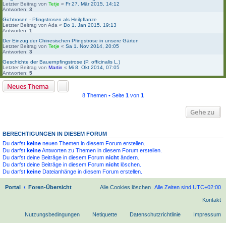
Letzter Beitrag von
Tetje
«
Fr 27. Mär 2015, 14:12
Antworten:
3
Gichtrosen - Pfingstrosen als Heilpflanze
Letzter Beitrag von
Ada
«
Do 1. Jan 2015, 19:13
Antworten:
1
Der Einzug der Chinesischen Pfingstrose in unsere Gärten
Letzter Beitrag von
Tetje
«
Sa 1. Nov 2014, 20:05
Antworten:
3
Geschichte der Bauernpfingstrose (P. officinalis L.)
Letzter Beitrag von
Martin
«
Mi 8. Okt 2014, 07:05
Antworten:
5
Neues Thema
8 Themen • Seite
1
von
1
Gehe zu
BERECHTIGUNGEN IN DIESEM FORUM
Du darfst
keine
neuen Themen in diesem Forum erstellen.
Du darfst
keine
Antworten zu Themen in diesem Forum erstellen.
Du darfst deine Beiträge in diesem Forum
nicht
ändern.
Du darfst deine Beiträge in diesem Forum
nicht
löschen.
Du darfst
keine
Dateianhänge in diesem Forum erstellen.
Portal
Foren-Übersicht
Alle Cookies löschen
Alle Zeiten sind
UTC+02:00
Kontakt
Nutzungsbedingungen
Netiquette
Datenschutzrichtlinie
Impressum