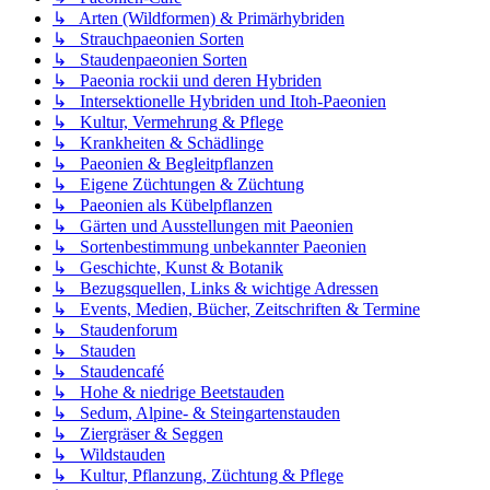
↳ Arten (Wildformen) & Primärhybriden
↳ Strauchpaeonien Sorten
↳ Staudenpaeonien Sorten
↳ Paeonia rockii und deren Hybriden
↳ Intersektionelle Hybriden und Itoh-Paeonien
↳ Kultur, Vermehrung & Pflege
↳ Krankheiten & Schädlinge
↳ Paeonien & Begleitpflanzen
↳ Eigene Züchtungen & Züchtung
↳ Paeonien als Kübelpflanzen
↳ Gärten und Ausstellungen mit Paeonien
↳ Sortenbestimmung unbekannter Paeonien
↳ Geschichte, Kunst & Botanik
↳ Bezugsquellen, Links & wichtige Adressen
↳ Events, Medien, Bücher, Zeitschriften & Termine
↳ Staudenforum
↳ Stauden
↳ Staudencafé
↳ Hohe & niedrige Beetstauden
↳ Sedum, Alpine- & Steingartenstauden
↳ Ziergräser & Seggen
↳ Wildstauden
↳ Kultur, Pflanzung, Züchtung & Pflege