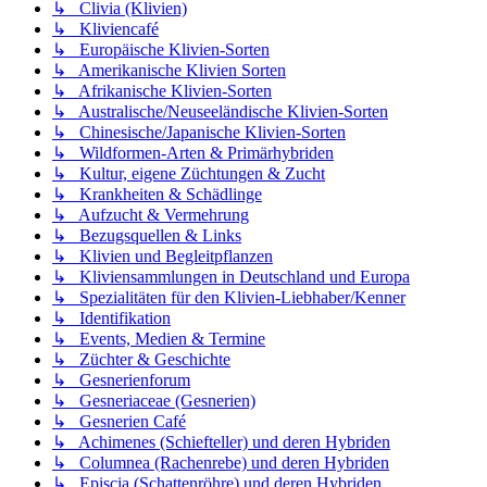
↳ Clivia (Klivien)
↳ Kliviencafé
↳ Europäische Klivien-Sorten
↳ Amerikanische Klivien Sorten
↳ Afrikanische Klivien-Sorten
↳ Australische/Neuseeländische Klivien-Sorten
↳ Chinesische/Japanische Klivien-Sorten
↳ Wildformen-Arten & Primärhybriden
↳ Kultur, eigene Züchtungen & Zucht
↳ Krankheiten & Schädlinge
↳ Aufzucht & Vermehrung
↳ Bezugsquellen & Links
↳ Klivien und Begleitpflanzen
↳ Kliviensammlungen in Deutschland und Europa
↳ Spezialitäten für den Klivien-Liebhaber/Kenner
↳ Identifikation
↳ Events, Medien & Termine
↳ Züchter & Geschichte
↳ Gesnerienforum
↳ Gesneriaceae (Gesnerien)
↳ Gesnerien Café
↳ Achimenes (Schiefteller) und deren Hybriden
↳ Columnea (Rachenrebe) und deren Hybriden
↳ Episcia (Schattenröhre) und deren Hybriden