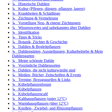
↳ Historische Dahlien
↳ Kultur (Pflegen, düngen, pflanzen, lagern)
↳ Krankheiten & Schädlinge
↳ Züchtung & Vermehrung
↳ Vorstellung Neu- & eigene Züchtungen
↳ Wissenswertes und unbekanntes über Dahlien
↳ Identifikation
↳ Tipps & Tricks
↳ Botanik, Züchter & Geschichte
↳ Dahlien & Begleitpflanzen
↳ Dahliengärten, Ausstellungen, Kulturbetriebe & Mein
Dahliengarten
↳ Meine schönste Dahlie
↳ Vorzügliche Dahliensorten
↳ Dahlien, die nicht kulturwürdig sind
↳ Medien, Bücher, Zeitschriften & Events
↳ Termine, Bezugsquellen & Links
↳ Kübelpflanzenforum
↳ Kübelpflanzen
↳ Kübelpflanzencafé
↳ Kalthauspflanzen (unter 12°C)
↳ Warmhauspflanzen (über 12°C)
↳ Knollen-, Zwiebel- und Rhizompflanzen