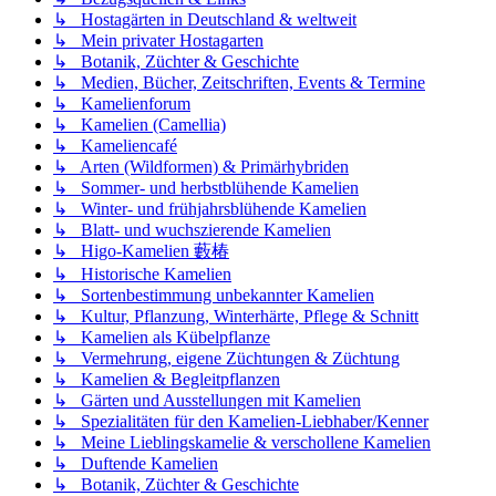
↳ Hostagärten in Deutschland & weltweit
↳ Mein privater Hostagarten
↳ Botanik, Züchter & Geschichte
↳ Medien, Bücher, Zeitschriften, Events & Termine
↳ Kamelienforum
↳ Kamelien (Camellia)
↳ Kameliencafé
↳ Arten (Wildformen) & Primärhybriden
↳ Sommer- und herbstblühende Kamelien
↳ Winter- und frühjahrsblühende Kamelien
↳ Blatt- und wuchszierende Kamelien
↳ Higo-Kamelien 藪椿
↳ Historische Kamelien
↳ Sortenbestimmung unbekannter Kamelien
↳ Kultur, Pflanzung, Winterhärte, Pflege & Schnitt
↳ Kamelien als Kübelpflanze
↳ Vermehrung, eigene Züchtungen & Züchtung
↳ Kamelien & Begleitpflanzen
↳ Gärten und Ausstellungen mit Kamelien
↳ Spezialitäten für den Kamelien-Liebhaber/Kenner
↳ Meine Lieblingskamelie & verschollene Kamelien
↳ Duftende Kamelien
↳ Botanik, Züchter & Geschichte