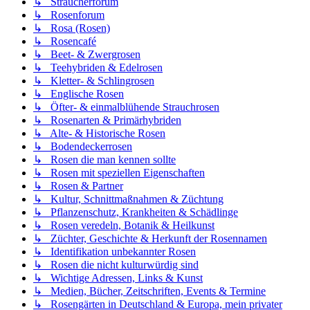
↳ Sträucherforum
↳ Rosenforum
↳ Rosa (Rosen)
↳ Rosencafé
↳ Beet- & Zwergrosen
↳ Teehybriden & Edelrosen
↳ Kletter- & Schlingrosen
↳ Englische Rosen
↳ Öfter- & einmalblühende Strauchrosen
↳ Rosenarten & Primärhybriden
↳ Alte- & Historische Rosen
↳ Bodendeckerrosen
↳ Rosen die man kennen sollte
↳ Rosen mit speziellen Eigenschaften
↳ Rosen & Partner
↳ Kultur, Schnittmaßnahmen & Züchtung
↳ Pflanzenschutz, Krankheiten & Schädlinge
↳ Rosen veredeln, Botanik & Heilkunst
↳ Züchter, Geschichte & Herkunft der Rosennamen
↳ Identifikation unbekannter Rosen
↳ Rosen die nicht kulturwürdig sind
↳ Wichtige Adressen, Links & Kunst
↳ Medien, Bücher, Zeitschriften, Events & Termine
↳ Rosengärten in Deutschland & Europa, mein privater