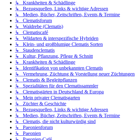
↳ Krankheiten & Schädlinge
↳ Bezugsquellen, Links & wichtige Adressen
↳ Medien, Bücher, Zeitschriften, Events & Termine
↳ Clematisforum
↳ Waldrebe (Clematis)
↳ Clematiscafé
↳ Wildarten & interspezifische Hybriden
↳ Klein- und großblumige Clematis Sorten
↳ Staudenclematis
↳ Kultur, Pflanzung, Pflege & Schnitt
↳ Krankheiten & Schädlinge
↳ Identifikation von unbekannten Clematis
↳ Vermehrung, Züchtung & Vorstellung neuer Züchtungen
↳ Clematis & Begleitpflanzen
↳ Spezialitäten für den Clematissammler
↳ Clematisgärten in Deutschland & Europa
↳ Mein privater Clematisgarten
↳ Züchter & Geschichte
↳ Bezugsquellen, Links & wichtige Adressen
↳ Medien, Bücher, Zeitschriften, Events & Termine
↳ Clematis, die nicht kulturwürdig sind
↳ Paeonienforum
↳ Paeonien
↳ Paeonien-Café