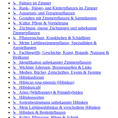
↳ Palmen im Zimmer
↳ Rank-, Hänge- und Kletterpflanzen im Zimmer
↳ Aquarium- und Terrarienpflanzen
↳ Gestalten mit Zimmerpflanzen & Sammlungen
↳ Kultur, Pflege & Vermehrung
↳ Züchtung, eigene Züchtungen und unbekannte
Zimmerpflanzen
↳ Pflanzenschutz, Krankheiten & Schädlinge
↳ Meine Lieblingzimmerpflanze, Spezialitäten &
Ausstellungen
↳ Fachbegriffe, Geschichte, Kunst, Botanik, Nutzung &
Heilkunst
↳ Identifikation unbekannter Zimmerpflanzen
↳ Wichtige Adressen, Bezugsquellen & Links
↳ Medien, Bücher, Zeitschriften, Events & Termine
↳ Hibiskusforum
↳ Hibiscus rosa-sinensis (Hibiskus)
↳ Hibiskuscafé
↳ Arten (Wildformen) & Primärhybriden
↳ Hibiskussorten
↳ Sortenbestimmung unbekannter Hibisken
↳ Mein Lieblingshibiskus & verschollene Hibisken
↳ Hibisken & Begleitpflanzen
↳ Kultur, Pflanzung, Pflege & Schnitt