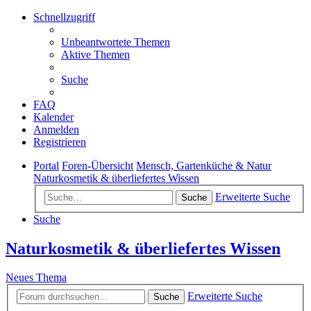
Schnellzugriff
Unbeantwortete Themen
Aktive Themen
Suche
FAQ
Kalender
Anmelden
Registrieren
Portal
Foren-Übersicht
Mensch, Gartenküche & Natur
Naturkosmetik & überliefertes Wissen
Erweiterte Suche
Suche
Suche
Naturkosmetik & überliefertes Wissen
Neues Thema
Erweiterte Suche
Suche