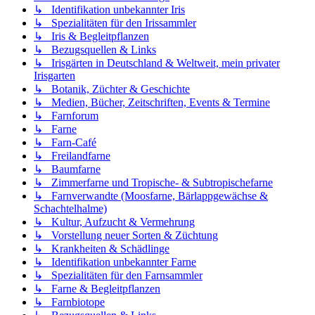
↳ Identifikation unbekannter Iris
↳ Spezialitäten für den Irissammler
↳ Iris & Begleitpflanzen
↳ Bezugsquellen & Links
↳ Irisgärten in Deutschland & Weltweit, mein privater
Irisgarten
↳ Botanik, Züchter & Geschichte
↳ Medien, Bücher, Zeitschriften, Events & Termine
↳ Farnforum
↳ Farne
↳ Farn-Café
↳ Freilandfarne
↳ Baumfarne
↳ Zimmerfarne und Tropische- & Subtropischefarne
↳ Farnverwandte (Moosfarne, Bärlappgewächse &
Schachtelhalme)
↳ Kultur, Aufzucht & Vermehrung
↳ Vorstellung neuer Sorten & Züchtung
↳ Krankheiten & Schädlinge
↳ Identifikation unbekannter Farne
↳ Spezialitäten für den Farnsammler
↳ Farne & Begleitpflanzen
↳ Farnbiotope