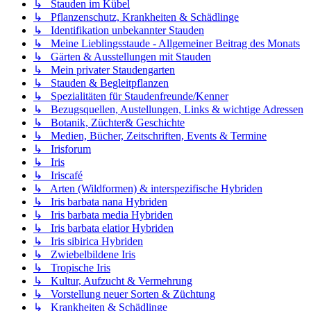
↳ Stauden im Kübel
↳ Pflanzenschutz, Krankheiten & Schädlinge
↳ Identifikation unbekannter Stauden
↳ Meine Lieblingsstaude - Allgemeiner Beitrag des Monats
↳ Gärten & Ausstellungen mit Stauden
↳ Mein privater Staudengarten
↳ Stauden & Begleitpflanzen
↳ Spezialitäten für Staudenfreunde/Kenner
↳ Bezugsquellen, Austellungen, Links & wichtige Adressen
↳ Botanik, Züchter& Geschichte
↳ Medien, Bücher, Zeitschriften, Events & Termine
↳ Irisforum
↳ Iris
↳ Iriscafé
↳ Arten (Wildformen) & interspezifische Hybriden
↳ Iris barbata nana Hybriden
↳ Iris barbata media Hybriden
↳ Iris barbata elatior Hybriden
↳ Iris sibirica Hybriden
↳ Zwiebelbildene Iris
↳ Tropische Iris
↳ Kultur, Aufzucht & Vermehrung
↳ Vorstellung neuer Sorten & Züchtung
↳ Krankheiten & Schädlinge