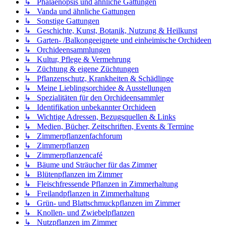
↳ Phalaenopsis und ähnliche Gattungen
↳ Vanda und ähnliche Gattungen
↳ Sonstige Gattungen
↳ Geschichte, Kunst, Botanik, Nutzung & Heilkunst
↳ Garten- /Balkongeeignete und einheimische Orchideen
↳ Orchideensammlungen
↳ Kultur, Pflege & Vermehrung
↳ Züchtung & eigene Züchtungen
↳ Pflanzenschutz, Krankheiten & Schädlinge
↳ Meine Lieblingsorchidee & Ausstellungen
↳ Spezialitäten für den Orchideensammler
↳ Identifikation unbekannter Orchideen
↳ Wichtige Adressen, Bezugsquellen & Links
↳ Medien, Bücher, Zeitschriften, Events & Termine
↳ Zimmerpflanzenfachforum
↳ Zimmerpflanzen
↳ Zimmerpflanzencafé
↳ Bäume und Sträucher für das Zimmer
↳ Blütenpflanzen im Zimmer
↳ Fleischfressende Pflanzen in Zimmerhaltung
↳ Freilandpflanzen in Zimmerhaltung
↳ Grün- und Blattschmuckpflanzen im Zimmer
↳ Knollen- und Zwiebelpflanzen
↳ Nutzpflanzen im Zimmer