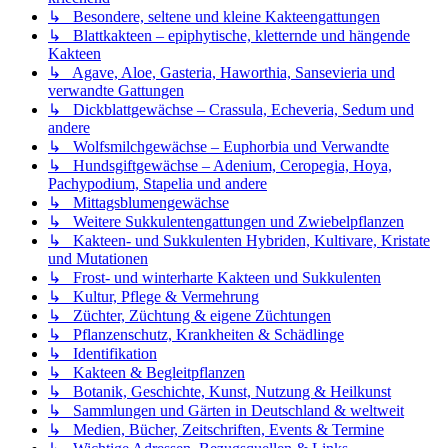
↳ Besondere, seltene und kleine Kakteengattungen
↳ Blattkakteen – epiphytische, kletternde und hängende
Kakteen
↳ Agave, Aloe, Gasteria, Haworthia, Sansevieria und
verwandte Gattungen
↳ Dickblattgewächse – Crassula, Echeveria, Sedum und
andere
↳ Wolfsmilchgewächse – Euphorbia und Verwandte
↳ Hundsgiftgewächse – Adenium, Ceropegia, Hoya,
Pachypodium, Stapelia und andere
↳ Mittagsblumengewächse
↳ Weitere Sukkulentengattungen und Zwiebelpflanzen
↳ Kakteen- und Sukkulenten Hybriden, Kultivare, Kristate
und Mutationen
↳ Frost- und winterharte Kakteen und Sukkulenten
↳ Kultur, Pflege & Vermehrung
↳ Züchter, Züchtung & eigene Züchtungen
↳ Pflanzenschutz, Krankheiten & Schädlinge
↳ Identifikation
↳ Kakteen & Begleitpflanzen
↳ Botanik, Geschichte, Kunst, Nutzung & Heilkunst
↳ Sammlungen und Gärten in Deutschland & weltweit
↳ Medien, Bücher, Zeitschriften, Events & Termine