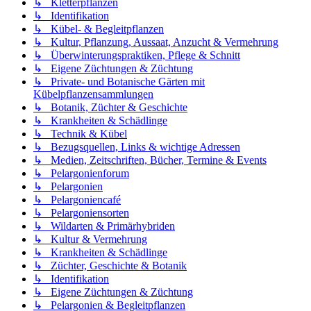
↳ Kletterpflanzen
↳ Identifikation
↳ Kübel- & Begleitpflanzen
↳ Kultur, Pflanzung, Aussaat, Anzucht & Vermehrung
↳ Überwinterungspraktiken, Pflege & Schnitt
↳ Eigene Züchtungen & Züchtung
↳ Private- und Botanische Gärten mit
Kübelpflanzensammlungen
↳ Botanik, Züchter & Geschichte
↳ Krankheiten & Schädlinge
↳ Technik & Kübel
↳ Bezugsquellen, Links & wichtige Adressen
↳ Medien, Zeitschriften, Bücher, Termine & Events
↳ Pelargonienforum
↳ Pelargonien
↳ Pelargoniencafé
↳ Pelargoniensorten
↳ Wildarten & Primärhybriden
↳ Kultur & Vermehrung
↳ Krankheiten & Schädlinge
↳ Züchter, Geschichte & Botanik
↳ Identifikation
↳ Eigene Züchtungen & Züchtung
↳ Pelargonien & Begleitpflanzen