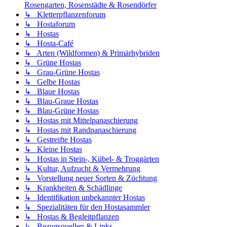
Rosengarten, Rosenstädte & Rosendörfer
↳ Kletterpflanzenforum
↳ Hostaforum
↳ Hostas
↳ Hosta-Café
↳ Arten (Wildformen) & Primärhybriden
↳ Grüne Hostas
↳ Grau-Grüne Hostas
↳ Gelbe Hostas
↳ Blaue Hostas
↳ Blau-Graue Hostas
↳ Blau-Grüne Hostas
↳ Hostas mit Mittelpanaschierung
↳ Hostas mit Randpanaschierung
↳ Gestreifte Hostas
↳ Kleine Hostas
↳ Hostas in Stein-, Kübel- & Troggärten
↳ Kultur, Aufzucht & Vermehrung
↳ Vorstellung neuer Sorten & Züchtung
↳ Krankheiten & Schädlinge
↳ Identifikation unbekannter Hostas
↳ Spezialitäten für den Hostasammler
↳ Hostas & Begleitpflanzen
↳ Bezugsquellen & Links