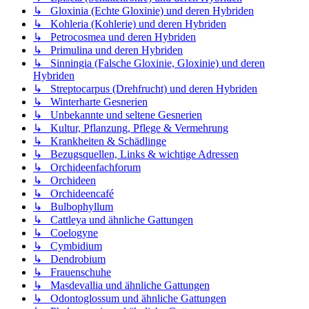
↳ Gloxinia (Echte Gloxinie) und deren Hybriden
↳ Kohleria (Kohlerie) und deren Hybriden
↳ Petrocosmea und deren Hybriden
↳ Primulina und deren Hybriden
↳ Sinningia (Falsche Gloxinie, Gloxinie) und deren
Hybriden
↳ Streptocarpus (Drehfrucht) und deren Hybriden
↳ Winterharte Gesnerien
↳ Unbekannte und seltene Gesnerien
↳ Kultur, Pflanzung, Pflege & Vermehrung
↳ Krankheiten & Schädlinge
↳ Bezugsquellen, Links & wichtige Adressen
↳ Orchideenfachforum
↳ Orchideen
↳ Orchideencafé
↳ Bulbophyllum
↳ Cattleya und ähnliche Gattungen
↳ Coelogyne
↳ Cymbidium
↳ Dendrobium
↳ Frauenschuhe
↳ Masdevallia und ähnliche Gattungen
↳ Odontoglossum und ähnliche Gattungen