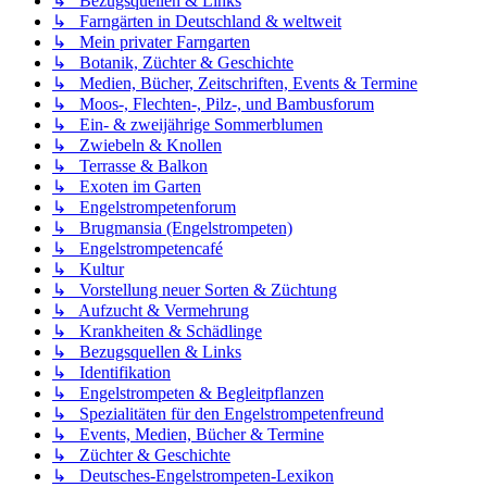
↳ Bezugsquellen & Links
↳ Farngärten in Deutschland & weltweit
↳ Mein privater Farngarten
↳ Botanik, Züchter & Geschichte
↳ Medien, Bücher, Zeitschriften, Events & Termine
↳ Moos-, Flechten-, Pilz-, und Bambusforum
↳ Ein- & zweijährige Sommerblumen
↳ Zwiebeln & Knollen
↳ Terrasse & Balkon
↳ Exoten im Garten
↳ Engelstrompetenforum
↳ Brugmansia (Engelstrompeten)
↳ Engelstrompetencafé
↳ Kultur
↳ Vorstellung neuer Sorten & Züchtung
↳ Aufzucht & Vermehrung
↳ Krankheiten & Schädlinge
↳ Bezugsquellen & Links
↳ Identifikation
↳ Engelstrompeten & Begleitpflanzen
↳ Spezialitäten für den Engelstrompetenfreund
↳ Events, Medien, Bücher & Termine
↳ Züchter & Geschichte
↳ Deutsches-Engelstrompeten-Lexikon