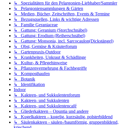
↳ Spezialitäten für den Pelargonien-Liebhaber/Sammler
↳ Pelargoniensammlungen & Gärten
↳ Medien, Bücher, Zeitschriften, Events & Termine
↳ Bezugsquellen, Links & wichtige Adressen
↳ Familie Geraniaceae
↳ Gattung: Geranium (Storchschnäbel)
↳ Gattung: Erodium (Reiherschnäbel)
↳ Gattung: Monsonia, incl. Sarcocaulon(Dickstängel)
↳ Obst, Gemüse & Kräuterforum
↳ Gartenpraxis-Outdoor
↳ Krankheiten, Unkraut & Schädlinge
↳ Kultur- & Pflegehinweise
↳ Pflanzenvermehrung & Fachbegriffe
↳ Komposthaufen
↳ Botanik
↳ Identifikation
Indoor
↳ Kakteen- und Sukkulentenforum
↳ Kakteen- und Sukkulenten
↳ Kakteen- und Sukkulentencafé
↳ Gliederkakteen – Opuntia und andere
↳ Kugelkakteen – kugelig, kurzsäulig, polsterbildend
↳ Säulenkakteen - säulen-/baumförmig, gruppenbildend,
kriechend