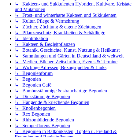
↳ Kakteen- und Sukkulenten Hybriden, Kultivare, Kristate
und Mutationen
↳ Frost- und winterharte Kakteen und Sukkulenten
↳ Kultur, Pflege & Vermehrung
↳ Züchter, Züchtung & eigene Züchtungen
↳ Pflanzenschutz, Krankheiten & Schädlinge
↳ Identifikation
↳ Kakteen & Begleitpflanzen
↳ Botanik, Geschichte, Kunst, Nutzung & Heilkunst
↳ Sammlungen und Gärten in Deutschland & weltweit
↳ Medien, Bücher, Zeitschriften, Events & Termine
↳ Wichtige Adressen, Bezugsquellen & Links
↳ Begonienforum
↳ Begonien
↳ Begonien Café
↳ Bambusstämmige & strauchartige Begonien
↳ Dickstämmige Begonien
↳ Hängende & kriechende Begonien
↳ Knollenbegonien
↳ Rex Begonien
↳ Rhizombildende Begonien
↳ Semperflorens Begonien
↳ Begonien in Balkonkästen, Töpfen u. Freiland &
Begonien und Begleitpflanzen