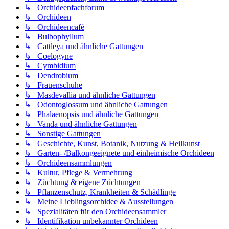
↳ Orchideenfachforum
↳ Orchideen
↳ Orchideencafé
↳ Bulbophyllum
↳ Cattleya und ähnliche Gattungen
↳ Coelogyne
↳ Cymbidium
↳ Dendrobium
↳ Frauenschuhe
↳ Masdevallia und ähnliche Gattungen
↳ Odontoglossum und ähnliche Gattungen
↳ Phalaenopsis und ähnliche Gattungen
↳ Vanda und ähnliche Gattungen
↳ Sonstige Gattungen
↳ Geschichte, Kunst, Botanik, Nutzung & Heilkunst
↳ Garten- /Balkongeeignete und einheimische Orchideen
↳ Orchideensammlungen
↳ Kultur, Pflege & Vermehrung
↳ Züchtung & eigene Züchtungen
↳ Pflanzenschutz, Krankheiten & Schädlinge
↳ Meine Lieblingsorchidee & Ausstellungen
↳ Spezialitäten für den Orchideensammler
↳ Identifikation unbekannter Orchideen