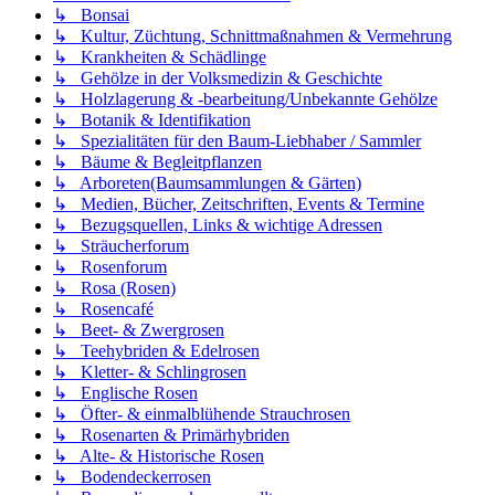
↳ Bonsai
↳ Kultur, Züchtung, Schnittmaßnahmen & Vermehrung
↳ Krankheiten & Schädlinge
↳ Gehölze in der Volksmedizin & Geschichte
↳ Holzlagerung & -bearbeitung/Unbekannte Gehölze
↳ Botanik & Identifikation
↳ Spezialitäten für den Baum-Liebhaber / Sammler
↳ Bäume & Begleitpflanzen
↳ Arboreten(Baumsammlungen & Gärten)
↳ Medien, Bücher, Zeitschriften, Events & Termine
↳ Bezugsquellen, Links & wichtige Adressen
↳ Sträucherforum
↳ Rosenforum
↳ Rosa (Rosen)
↳ Rosencafé
↳ Beet- & Zwergrosen
↳ Teehybriden & Edelrosen
↳ Kletter- & Schlingrosen
↳ Englische Rosen
↳ Öfter- & einmalblühende Strauchrosen
↳ Rosenarten & Primärhybriden
↳ Alte- & Historische Rosen
↳ Bodendeckerrosen