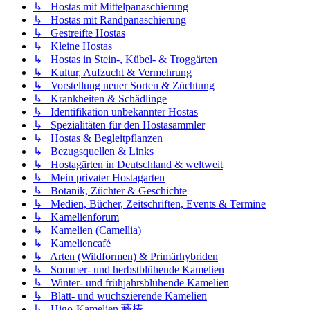
↳ Hostas mit Mittelpanaschierung
↳ Hostas mit Randpanaschierung
↳ Gestreifte Hostas
↳ Kleine Hostas
↳ Hostas in Stein-, Kübel- & Troggärten
↳ Kultur, Aufzucht & Vermehrung
↳ Vorstellung neuer Sorten & Züchtung
↳ Krankheiten & Schädlinge
↳ Identifikation unbekannter Hostas
↳ Spezialitäten für den Hostasammler
↳ Hostas & Begleitpflanzen
↳ Bezugsquellen & Links
↳ Hostagärten in Deutschland & weltweit
↳ Mein privater Hostagarten
↳ Botanik, Züchter & Geschichte
↳ Medien, Bücher, Zeitschriften, Events & Termine
↳ Kamelienforum
↳ Kamelien (Camellia)
↳ Kameliencafé
↳ Arten (Wildformen) & Primärhybriden
↳ Sommer- und herbstblühende Kamelien
↳ Winter- und frühjahrsblühende Kamelien
↳ Blatt- und wuchszierende Kamelien
↳ Higo-Kamelien 藪椿