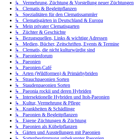
↳ Vermehrung, Züchtung & Vorstellung neuer Züchtungen
↳ Clematis & Begleitpflanzen
↳ Spezialitäten für den Clematissammler
↳ Clematisgärten in Deutschland & Europa
↳ Mein privater Clematisgarten
↳ Züchter & Geschichte
↳ Bezugsquellen, Links & wichtige Adressen
↳ Medien, Bücher, Zeitschriften, Events & Termine
↳ Clematis, die nicht kulturwürdig sind
↳ Paeonienforum
↳ Paeonien
↳ Paeonien-Café
↳ Arten (Wildformen) & Primärhybriden
↳ Strauchpaeonien Sorten
↳ Staudenpaeonien Sorten
↳ Paeonia rockii und deren Hybriden
↳ Intersektionelle Hybriden und Itoh-Paeonien
↳ Kultur, Vermehrung & Pflege
↳ Krankheiten & Schädlinge
↳ Paeonien & Begleitpflanzen
↳ Eigene Züchtungen & Züchtung
↳ Paeonien als Kübelpflanzen
↳ Gärten und Ausstellungen mit Paeonien
↳ Sortenbestimmung unbekannter Paeonien