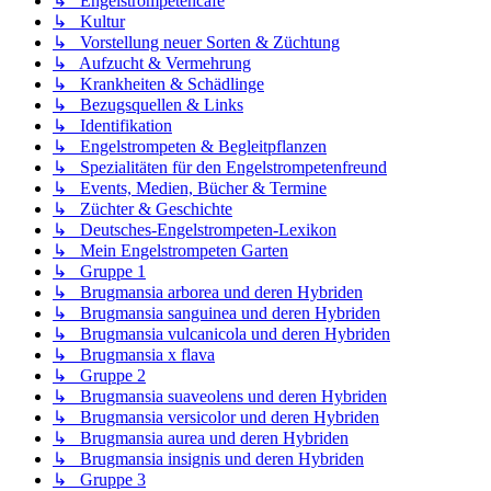
↳ Engelstrompetencafé
↳ Kultur
↳ Vorstellung neuer Sorten & Züchtung
↳ Aufzucht & Vermehrung
↳ Krankheiten & Schädlinge
↳ Bezugsquellen & Links
↳ Identifikation
↳ Engelstrompeten & Begleitpflanzen
↳ Spezialitäten für den Engelstrompetenfreund
↳ Events, Medien, Bücher & Termine
↳ Züchter & Geschichte
↳ Deutsches-Engelstrompeten-Lexikon
↳ Mein Engelstrompeten Garten
↳ Gruppe 1
↳ Brugmansia arborea und deren Hybriden
↳ Brugmansia sanguinea und deren Hybriden
↳ Brugmansia vulcanicola und deren Hybriden
↳ Brugmansia x flava
↳ Gruppe 2
↳ Brugmansia suaveolens und deren Hybriden
↳ Brugmansia versicolor und deren Hybriden
↳ Brugmansia aurea und deren Hybriden
↳ Brugmansia insignis und deren Hybriden
↳ Gruppe 3