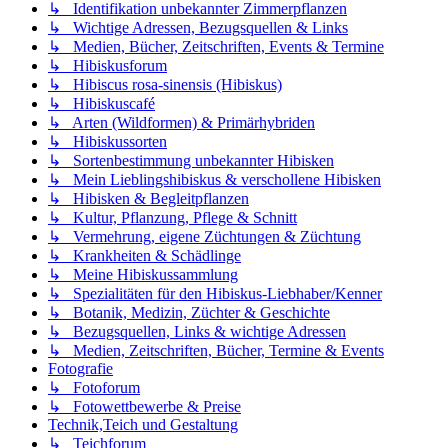
↳ Identifikation unbekannter Zimmerpflanzen
↳ Wichtige Adressen, Bezugsquellen & Links
↳ Medien, Bücher, Zeitschriften, Events & Termine
↳ Hibiskusforum
↳ Hibiscus rosa-sinensis (Hibiskus)
↳ Hibiskuscafé
↳ Arten (Wildformen) & Primärhybriden
↳ Hibiskussorten
↳ Sortenbestimmung unbekannter Hibisken
↳ Mein Lieblingshibiskus & verschollene Hibisken
↳ Hibisken & Begleitpflanzen
↳ Kultur, Pflanzung, Pflege & Schnitt
↳ Vermehrung, eigene Züchtungen & Züchtung
↳ Krankheiten & Schädlinge
↳ Meine Hibiskussammlung
↳ Spezialitäten für den Hibiskus-Liebhaber/Kenner
↳ Botanik, Medizin, Züchter & Geschichte
↳ Bezugsquellen, Links & wichtige Adressen
↳ Medien, Zeitschriften, Bücher, Termine & Events
Fotografie
↳ Fotoforum
↳ Fotowettbewerbe & Preise
Technik,Teich und Gestaltung
↳ Teichforum