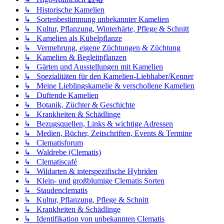
↳ Historische Kamelien
↳ Sortenbestimmung unbekannter Kamelien
↳ Kultur, Pflanzung, Winterhärte, Pflege & Schnitt
↳ Kamelien als Kübelpflanze
↳ Vermehrung, eigene Züchtungen & Züchtung
↳ Kamelien & Begleitpflanzen
↳ Gärten und Ausstellungen mit Kamelien
↳ Spezialitäten für den Kamelien-Liebhaber/Kenner
↳ Meine Lieblingskamelie & verschollene Kamelien
↳ Duftende Kamelien
↳ Botanik, Züchter & Geschichte
↳ Krankheiten & Schädlinge
↳ Bezugsquellen, Links & wichtige Adressen
↳ Medien, Bücher, Zeitschriften, Events & Termine
↳ Clematisforum
↳ Waldrebe (Clematis)
↳ Clematiscafé
↳ Wildarten & interspezifische Hybriden
↳ Klein- und großblumige Clematis Sorten
↳ Staudenclematis
↳ Kultur, Pflanzung, Pflege & Schnitt
↳ Krankheiten & Schädlinge
↳ Identifikation von unbekannten Clematis