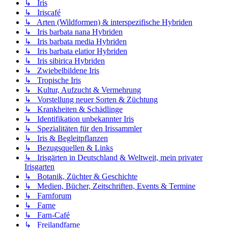
↳ Iris
↳ Iriscafé
↳ Arten (Wildformen) & interspezifische Hybriden
↳ Iris barbata nana Hybriden
↳ Iris barbata media Hybriden
↳ Iris barbata elatior Hybriden
↳ Iris sibirica Hybriden
↳ Zwiebelbildene Iris
↳ Tropische Iris
↳ Kultur, Aufzucht & Vermehrung
↳ Vorstellung neuer Sorten & Züchtung
↳ Krankheiten & Schädlinge
↳ Identifikation unbekannter Iris
↳ Spezialitäten für den Irissammler
↳ Iris & Begleitpflanzen
↳ Bezugsquellen & Links
↳ Irisgärten in Deutschland & Weltweit, mein privater
Irisgarten
↳ Botanik, Züchter & Geschichte
↳ Medien, Bücher, Zeitschriften, Events & Termine
↳ Farnforum
↳ Farne
↳ Farn-Café
↳ Freilandfarne