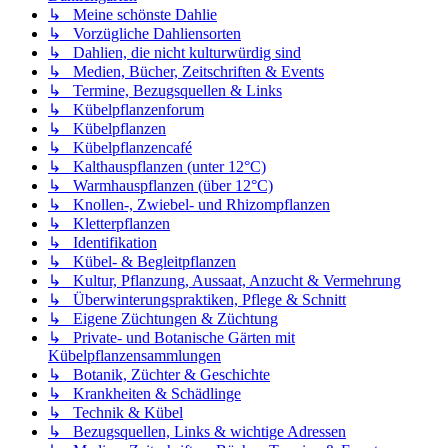
↳ Meine schönste Dahlie
↳ Vorzügliche Dahliensorten
↳ Dahlien, die nicht kulturwürdig sind
↳ Medien, Bücher, Zeitschriften & Events
↳ Termine, Bezugsquellen & Links
↳ Kübelpflanzenforum
↳ Kübelpflanzen
↳ Kübelpflanzencafé
↳ Kalthauspflanzen (unter 12°C)
↳ Warmhauspflanzen (über 12°C)
↳ Knollen-, Zwiebel- und Rhizompflanzen
↳ Kletterpflanzen
↳ Identifikation
↳ Kübel- & Begleitpflanzen
↳ Kultur, Pflanzung, Aussaat, Anzucht & Vermehrung
↳ Überwinterungspraktiken, Pflege & Schnitt
↳ Eigene Züchtungen & Züchtung
↳ Private- und Botanische Gärten mit
Kübelpflanzensammlungen
↳ Botanik, Züchter & Geschichte
↳ Krankheiten & Schädlinge
↳ Technik & Kübel
↳ Bezugsquellen, Links & wichtige Adressen