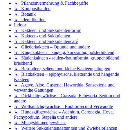
↳ Pflanzenvermehrung & Fachbegriffe
↳ Komposthaufen
↳ Botanik
↳ Identifikation
Indoor
↳ Kakteen- und Sukkulentenforum
↳ Kakteen- und Sukkulenten
↳ Kakteen- und Sukkulentencafé
↳ Gliederkakteen – Opuntia und andere
↳ Kugelkakteen – kugelig, kurzsäulig, polsterbildend
↳ Säulenkakteen - säulen-/baumförmig, gruppenbildend,
kriechend
↳ Besondere, seltene und kleine Kakteengattungen
↳ Blattkakteen – epiphytische, kletternde und hängende
Kakteen
↳ Agave, Aloe, Gasteria, Haworthia, Sansevieria und
verwandte Gattungen
↳ Dickblattgewächse – Crassula, Echeveria, Sedum und
andere
↳ Wolfsmilchgewächse – Euphorbia und Verwandte
↳ Hundsgiftgewächse – Adenium, Ceropegia, Hoya,
Pachypodium, Stapelia und andere
↳ Mittagsblumengewächse
↳ Weitere Sukkulentengattungen und Zwiebelpflanzen