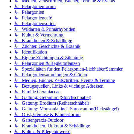
↳ Medien, Zeitschriften, Bücher, Termine & Events
↳ Pelargonienforum
↳ Pelargonien
↳ Pelargoniencafé
↳ Pelargoniensorten
↳ Wildarten & Primärhybriden
↳ Kultur & Vermehrung
↳ Krankheiten & Schädlinge
↳ Züchter, Geschichte & Botanik
↳ Identifikation
↳ Eigene Züchtungen & Züchtung
↳ Pelargonien & Begleitpflanzen
↳ Spezialitäten für den Pelargonien-Liebhaber/Sammler
↳ Pelargoniensammlungen & Gärten
↳ Medien, Bücher, Zeitschriften, Events & Termine
↳ Bezugsquellen, Links & wichtige Adressen
↳ Familie Geraniaceae
↳ Gattung: Geranium (Storchschnäbel)
↳ Gattung: Erodium (Reiherschnäbel)
↳ Gattung: Monsonia, incl. Sarcocaulon(Dickstängel)
↳ Obst, Gemüse & Kräuterforum
↳ Gartenpraxis-Outdoor
↳ Krankheiten, Unkraut & Schädlinge
↳ Kultur- & Pflegehinweise