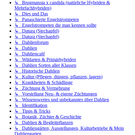
↳ Brugmansia x candida (natürliche Hybriden &
Mehrfachhybriden)
↳ Dies und Das
↳ Panaschierte Engelstrompeten
↳ Engelstrompeten die man kennen sollte
↳ Datura (Stechapfel)
↳ Datura (Stechapfel)
↳ Dahlienforum
↳ Dahlien
↳ Dahliencafé
↳ Wildarten & Primärhybriden
↳ Dahlien Sorten aller Klassen
↳ Historische Dahlien
↳ Kultur (Pflegen, düngen, pflanzen, lagern)
↳ Krankheiten & Schädlinge
↳ Züchtung & Vermehrung
↳ Vorstellung Neu- & eigene Züchtungen
↳ Wissenswertes und unbekanntes über Dahlien
↳ Identifikation
↳ Tipps & Tricks
↳ Botanik, Züchter & Geschichte
↳ Dahlien & Begleitpflanzen
↳ Dahliengärten, Ausstellungen, Kulturbetriebe & Mein
Dahliengarten