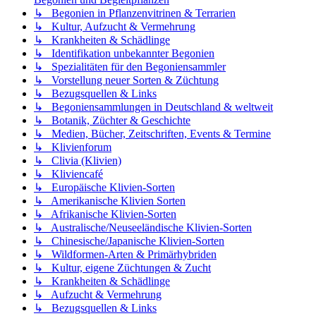
↳ Begonien in Pflanzenvitrinen & Terrarien
↳ Kultur, Aufzucht & Vermehrung
↳ Krankheiten & Schädlinge
↳ Identifikation unbekannter Begonien
↳ Spezialitäten für den Begoniensammler
↳ Vorstellung neuer Sorten & Züchtung
↳ Bezugsquellen & Links
↳ Begoniensammlungen in Deutschland & weltweit
↳ Botanik, Züchter & Geschichte
↳ Medien, Bücher, Zeitschriften, Events & Termine
↳ Klivienforum
↳ Clivia (Klivien)
↳ Kliviencafé
↳ Europäische Klivien-Sorten
↳ Amerikanische Klivien Sorten
↳ Afrikanische Klivien-Sorten
↳ Australische/Neuseeländische Klivien-Sorten
↳ Chinesische/Japanische Klivien-Sorten
↳ Wildformen-Arten & Primärhybriden
↳ Kultur, eigene Züchtungen & Zucht
↳ Krankheiten & Schädlinge
↳ Aufzucht & Vermehrung
↳ Bezugsquellen & Links