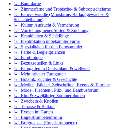
↳ Baumfarne
↳ Zimmerfarne und Tropische- & Subtropischefarne
↳ Farnverwandte (Moosfarne, Bärlappgewächse &
Schachtelhalme)
↳ Kultur, Aufzucht & Vermehrung
↳ Vorstellung neuer Sorten & Züchtung
↳ Krankheiten & Schädlinge
↳ Identifikation unbekannter Farne
↳ Spezialitäten für den Farnsammler
↳ Farne & Begleitpflanzen
↳ Farnbiotope
↳ Bezugsquellen & Links
↳ Farngärten in Deutschland & weltweit
↳ Mein privater Farngarten
↳ Botanik, Züchter & Geschichte
↳ Medien, Bücher, Zeitschriften, Events & Termine
↳ Moos-, Flechten-, Pilz-, und Bambusforum
↳ Ein- & zweijährige Sommerblumen
↳ Zwiebeln & Knollen
↳ Terrasse & Balkon
↳ Exoten im Garten
↳ Engelstrompetenforum
↳ Brugmansia (Engelstrompeten)