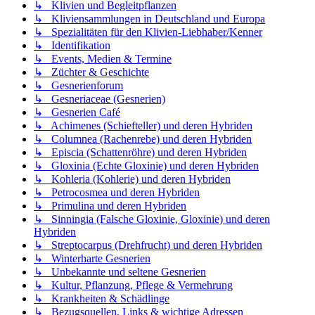
↳ Klivien und Begleitpflanzen
↳ Kliviensammlungen in Deutschland und Europa
↳ Spezialitäten für den Klivien-Liebhaber/Kenner
↳ Identifikation
↳ Events, Medien & Termine
↳ Züchter & Geschichte
↳ Gesnerienforum
↳ Gesneriaceae (Gesnerien)
↳ Gesnerien Café
↳ Achimenes (Schiefteller) und deren Hybriden
↳ Columnea (Rachenrebe) und deren Hybriden
↳ Episcia (Schattenröhre) und deren Hybriden
↳ Gloxinia (Echte Gloxinie) und deren Hybriden
↳ Kohleria (Kohlerie) und deren Hybriden
↳ Petrocosmea und deren Hybriden
↳ Primulina und deren Hybriden
↳ Sinningia (Falsche Gloxinie, Gloxinie) und deren
Hybriden
↳ Streptocarpus (Drehfrucht) und deren Hybriden
↳ Winterharte Gesnerien
↳ Unbekannte und seltene Gesnerien
↳ Kultur, Pflanzung, Pflege & Vermehrung
↳ Krankheiten & Schädlinge
↳ Bezugsquellen, Links & wichtige Adressen