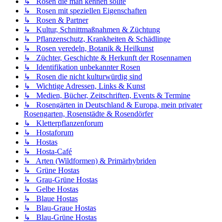
↳ Rosen die man kennen sollte
↳ Rosen mit speziellen Eigenschaften
↳ Rosen & Partner
↳ Kultur, Schnittmaßnahmen & Züchtung
↳ Pflanzenschutz, Krankheiten & Schädlinge
↳ Rosen veredeln, Botanik & Heilkunst
↳ Züchter, Geschichte & Herkunft der Rosennamen
↳ Identifikation unbekannter Rosen
↳ Rosen die nicht kulturwürdig sind
↳ Wichtige Adressen, Links & Kunst
↳ Medien, Bücher, Zeitschriften, Events & Termine
↳ Rosengärten in Deutschland & Europa, mein privater
Rosengarten, Rosenstädte & Rosendörfer
↳ Kletterpflanzenforum
↳ Hostaforum
↳ Hostas
↳ Hosta-Café
↳ Arten (Wildformen) & Primärhybriden
↳ Grüne Hostas
↳ Grau-Grüne Hostas
↳ Gelbe Hostas
↳ Blaue Hostas
↳ Blau-Graue Hostas
↳ Blau-Grüne Hostas