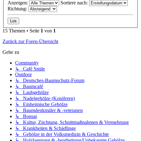
Anzeigen:
Sortiere nach:
Richtung:
15 Themen • Seite
1
von
1
Zurück zur Foren-Übersicht
Gehe zu
Community
↳ Café Smile
Outdoor
↳ Deutsches-Baumschutz-Forum
↳ Baumcafé
↳ Laubgehölze
↳ Nadelgehölze (Koniferen)
↳ Einheimische Gehölze
↳ Baumdenkmäler & -veteranen
↳ Bonsai
↳ Kultur, Züchtung, Schnittmaßnahmen & Vermehrung
↳ Krankheiten & Schädlinge
↳ Gehölze in der Volksmedizin & Geschichte
↳ Holzlagerung & -bearbeitung/Unbekannte Gehölze