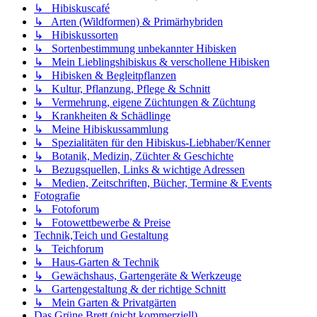
↳ Hibiskuscafé
↳ Arten (Wildformen) & Primärhybriden
↳ Hibiskussorten
↳ Sortenbestimmung unbekannter Hibisken
↳ Mein Lieblingshibiskus & verschollene Hibisken
↳ Hibisken & Begleitpflanzen
↳ Kultur, Pflanzung, Pflege & Schnitt
↳ Vermehrung, eigene Züchtungen & Züchtung
↳ Krankheiten & Schädlinge
↳ Meine Hibiskussammlung
↳ Spezialitäten für den Hibiskus-Liebhaber/Kenner
↳ Botanik, Medizin, Züchter & Geschichte
↳ Bezugsquellen, Links & wichtige Adressen
↳ Medien, Zeitschriften, Bücher, Termine & Events
Fotografie
↳ Fotoforum
↳ Fotowettbewerbe & Preise
Technik,Teich und Gestaltung
↳ Teichforum
↳ Haus-Garten & Technik
↳ Gewächshaus, Gartengeräte & Werkzeuge
↳ Gartengestaltung & der richtige Schnitt
↳ Mein Garten & Privatgärten
Das Grüne Brett (nicht kommerziell)