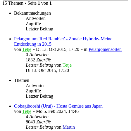
15 Themen • Seite
1
von
1
Bekanntmachungen
Antworten
Zugriffe
Letzter Beitrag
Pelargonium 'Red Rambler' - Zonale Hybride- Meine
Entdeckung in 2015
von
Tetje
»
Di 13. Okt 2015, 17:20
» in
Pelargoniensorten
0
Antworten
1832
Zugriffe
Letzter Beitrag
von
Tetje
Di 13. Okt 2015, 17:20
Themen
Antworten
Zugriffe
Letzter Beitrag
Oobagibooshi (Urui) - Hosta Gemüse aus Japan
von
Tetje
»
Mo 5. Feb 2024, 14:46
4
Antworten
8049
Zugriffe
Letzter Beitrag
von
Martin