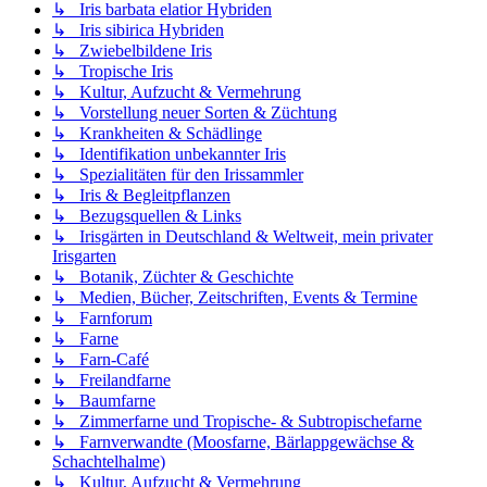
↳ Iris barbata elatior Hybriden
↳ Iris sibirica Hybriden
↳ Zwiebelbildene Iris
↳ Tropische Iris
↳ Kultur, Aufzucht & Vermehrung
↳ Vorstellung neuer Sorten & Züchtung
↳ Krankheiten & Schädlinge
↳ Identifikation unbekannter Iris
↳ Spezialitäten für den Irissammler
↳ Iris & Begleitpflanzen
↳ Bezugsquellen & Links
↳ Irisgärten in Deutschland & Weltweit, mein privater
Irisgarten
↳ Botanik, Züchter & Geschichte
↳ Medien, Bücher, Zeitschriften, Events & Termine
↳ Farnforum
↳ Farne
↳ Farn-Café
↳ Freilandfarne
↳ Baumfarne
↳ Zimmerfarne und Tropische- & Subtropischefarne
↳ Farnverwandte (Moosfarne, Bärlappgewächse &
Schachtelhalme)
↳ Kultur, Aufzucht & Vermehrung