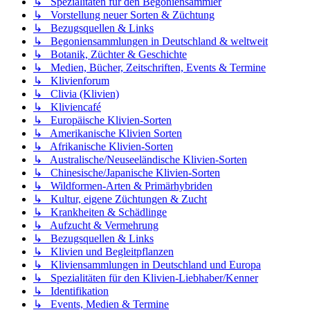
↳ Spezialitäten für den Begoniensammler
↳ Vorstellung neuer Sorten & Züchtung
↳ Bezugsquellen & Links
↳ Begoniensammlungen in Deutschland & weltweit
↳ Botanik, Züchter & Geschichte
↳ Medien, Bücher, Zeitschriften, Events & Termine
↳ Klivienforum
↳ Clivia (Klivien)
↳ Kliviencafé
↳ Europäische Klivien-Sorten
↳ Amerikanische Klivien Sorten
↳ Afrikanische Klivien-Sorten
↳ Australische/Neuseeländische Klivien-Sorten
↳ Chinesische/Japanische Klivien-Sorten
↳ Wildformen-Arten & Primärhybriden
↳ Kultur, eigene Züchtungen & Zucht
↳ Krankheiten & Schädlinge
↳ Aufzucht & Vermehrung
↳ Bezugsquellen & Links
↳ Klivien und Begleitpflanzen
↳ Kliviensammlungen in Deutschland und Europa
↳ Spezialitäten für den Klivien-Liebhaber/Kenner
↳ Identifikation
↳ Events, Medien & Termine