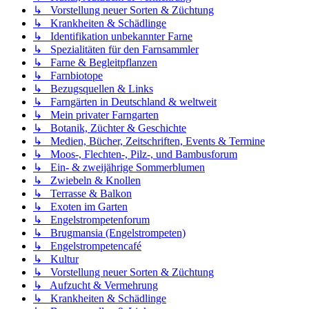
↳ Vorstellung neuer Sorten & Züchtung
↳ Krankheiten & Schädlinge
↳ Identifikation unbekannter Farne
↳ Spezialitäten für den Farnsammler
↳ Farne & Begleitpflanzen
↳ Farnbiotope
↳ Bezugsquellen & Links
↳ Farngärten in Deutschland & weltweit
↳ Mein privater Farngarten
↳ Botanik, Züchter & Geschichte
↳ Medien, Bücher, Zeitschriften, Events & Termine
↳ Moos-, Flechten-, Pilz-, und Bambusforum
↳ Ein- & zweijährige Sommerblumen
↳ Zwiebeln & Knollen
↳ Terrasse & Balkon
↳ Exoten im Garten
↳ Engelstrompetenforum
↳ Brugmansia (Engelstrompeten)
↳ Engelstrompetencafé
↳ Kultur
↳ Vorstellung neuer Sorten & Züchtung
↳ Aufzucht & Vermehrung
↳ Krankheiten & Schädlinge