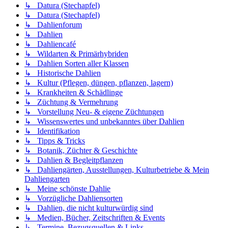
↳ Datura (Stechapfel)
↳ Datura (Stechapfel)
↳ Dahlienforum
↳ Dahlien
↳ Dahliencafé
↳ Wildarten & Primärhybriden
↳ Dahlien Sorten aller Klassen
↳ Historische Dahlien
↳ Kultur (Pflegen, düngen, pflanzen, lagern)
↳ Krankheiten & Schädlinge
↳ Züchtung & Vermehrung
↳ Vorstellung Neu- & eigene Züchtungen
↳ Wissenswertes und unbekanntes über Dahlien
↳ Identifikation
↳ Tipps & Tricks
↳ Botanik, Züchter & Geschichte
↳ Dahlien & Begleitpflanzen
↳ Dahliengärten, Ausstellungen, Kulturbetriebe & Mein
Dahliengarten
↳ Meine schönste Dahlie
↳ Vorzügliche Dahliensorten
↳ Dahlien, die nicht kulturwürdig sind
↳ Medien, Bücher, Zeitschriften & Events
↳ Termine, Bezugsquellen & Links