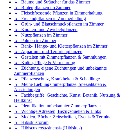
↳ Bäume und Sträucher für das Zimmer
↳ Blütenpflanzen im Zimmer
↳ Fleischfressende Pflanzen in Zimmerhaltung
↳ Freilandpflanzen in Zimmerhaltung
↳ Grün- und Blattschmuckpflanzen im Zimmer
↳ Knollen- und Zwiebelpflanzen
↳ Nutzpflanzen im Zimmer
↳ Palmen im Zimmer
↳ Rank-, Hänge- und Kletterpflanzen im Zimmer
↳ Aquarium- und Terrarienpflanzen
↳ Gestalten mit Zimmerpflanzen & Sammlungen
↳ Kultur, Pflege & Vermehrung
↳ Züchtung, eigene Züchtungen und unbekannte
Zimmerpflanzen
↳ Pflanzenschutz, Krankheiten & Schädlinge
↳ Meine Lieblingzimmerpflanze, Spezialitäten &
Ausstellungen
↳ Fachbegriffe, Geschichte, Kunst, Botanik, Nutzung &
Heilkunst
↳ Identifikation unbekannter Zimmerpflanzen
↳ Wichtige Adressen, Bezugsquellen & Links
↳ Medien, Bücher, Zeitschriften, Events & Termine
↳ Hibiskusforum
↳ Hibiscus rosa-sinensis (Hibiskus)