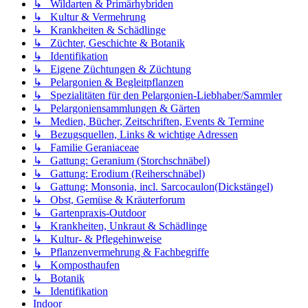
↳ Wildarten & Primärhybriden
↳ Kultur & Vermehrung
↳ Krankheiten & Schädlinge
↳ Züchter, Geschichte & Botanik
↳ Identifikation
↳ Eigene Züchtungen & Züchtung
↳ Pelargonien & Begleitpflanzen
↳ Spezialitäten für den Pelargonien-Liebhaber/Sammler
↳ Pelargoniensammlungen & Gärten
↳ Medien, Bücher, Zeitschriften, Events & Termine
↳ Bezugsquellen, Links & wichtige Adressen
↳ Familie Geraniaceae
↳ Gattung: Geranium (Storchschnäbel)
↳ Gattung: Erodium (Reiherschnäbel)
↳ Gattung: Monsonia, incl. Sarcocaulon(Dickstängel)
↳ Obst, Gemüse & Kräuterforum
↳ Gartenpraxis-Outdoor
↳ Krankheiten, Unkraut & Schädlinge
↳ Kultur- & Pflegehinweise
↳ Pflanzenvermehrung & Fachbegriffe
↳ Komposthaufen
↳ Botanik
↳ Identifikation
Indoor