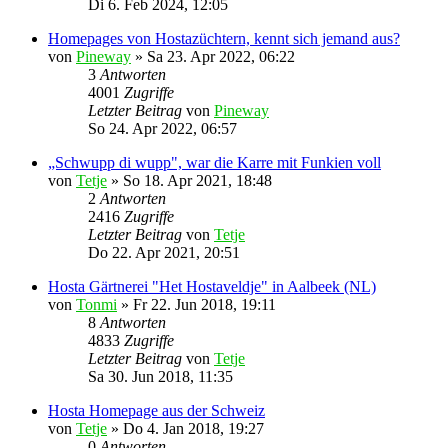
Di 6. Feb 2024, 12:05
Homepages von Hostazüchtern, kennt sich jemand aus?
von
Pineway
»
Sa 23. Apr 2022, 06:22
3
Antworten
4001
Zugriffe
Letzter Beitrag
von
Pineway
So 24. Apr 2022, 06:57
„Schwupp di wupp", war die Karre mit Funkien voll
von
Tetje
»
So 18. Apr 2021, 18:48
2
Antworten
2416
Zugriffe
Letzter Beitrag
von
Tetje
Do 22. Apr 2021, 20:51
Hosta Gärtnerei "Het Hostaveldje" in Aalbeek (NL)
von
Tonmi
»
Fr 22. Jun 2018, 19:11
8
Antworten
4833
Zugriffe
Letzter Beitrag
von
Tetje
Sa 30. Jun 2018, 11:35
Hosta Homepage aus der Schweiz
von
Tetje
»
Do 4. Jan 2018, 19:27
0
Antworten