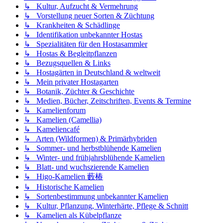
↳ Kultur, Aufzucht & Vermehrung
↳ Vorstellung neuer Sorten & Züchtung
↳ Krankheiten & Schädlinge
↳ Identifikation unbekannter Hostas
↳ Spezialitäten für den Hostasammler
↳ Hostas & Begleitpflanzen
↳ Bezugsquellen & Links
↳ Hostagärten in Deutschland & weltweit
↳ Mein privater Hostagarten
↳ Botanik, Züchter & Geschichte
↳ Medien, Bücher, Zeitschriften, Events & Termine
↳ Kamelienforum
↳ Kamelien (Camellia)
↳ Kameliencafé
↳ Arten (Wildformen) & Primärhybriden
↳ Sommer- und herbstblühende Kamelien
↳ Winter- und frühjahrsblühende Kamelien
↳ Blatt- und wuchszierende Kamelien
↳ Higo-Kamelien 藪椿
↳ Historische Kamelien
↳ Sortenbestimmung unbekannter Kamelien
↳ Kultur, Pflanzung, Winterhärte, Pflege & Schnitt
↳ Kamelien als Kübelpflanze