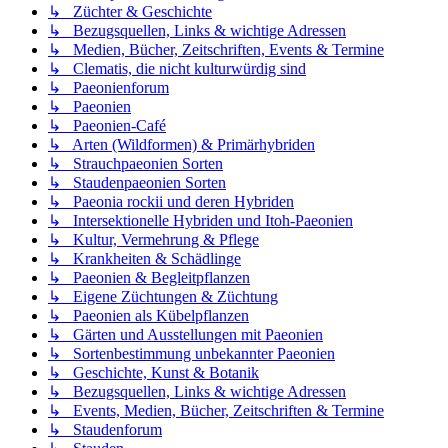
↳ Züchter & Geschichte
↳ Bezugsquellen, Links & wichtige Adressen
↳ Medien, Bücher, Zeitschriften, Events & Termine
↳ Clematis, die nicht kulturwürdig sind
↳ Paeonienforum
↳ Paeonien
↳ Paeonien-Café
↳ Arten (Wildformen) & Primärhybriden
↳ Strauchpaeonien Sorten
↳ Staudenpaeonien Sorten
↳ Paeonia rockii und deren Hybriden
↳ Intersektionelle Hybriden und Itoh-Paeonien
↳ Kultur, Vermehrung & Pflege
↳ Krankheiten & Schädlinge
↳ Paeonien & Begleitpflanzen
↳ Eigene Züchtungen & Züchtung
↳ Paeonien als Kübelpflanzen
↳ Gärten und Ausstellungen mit Paeonien
↳ Sortenbestimmung unbekannter Paeonien
↳ Geschichte, Kunst & Botanik
↳ Bezugsquellen, Links & wichtige Adressen
↳ Events, Medien, Bücher, Zeitschriften & Termine
↳ Staudenforum