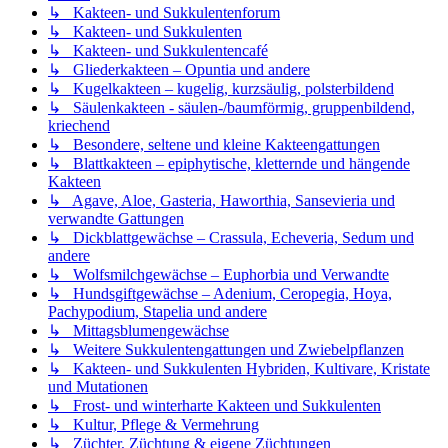
↳ Kakteen- und Sukkulentenforum
↳ Kakteen- und Sukkulenten
↳ Kakteen- und Sukkulentencafé
↳ Gliederkakteen – Opuntia und andere
↳ Kugelkakteen – kugelig, kurzsäulig, polsterbildend
↳ Säulenkakteen - säulen-/baumförmig, gruppenbildend,
kriechend
↳ Besondere, seltene und kleine Kakteengattungen
↳ Blattkakteen – epiphytische, kletternde und hängende
Kakteen
↳ Agave, Aloe, Gasteria, Haworthia, Sansevieria und
verwandte Gattungen
↳ Dickblattgewächse – Crassula, Echeveria, Sedum und
andere
↳ Wolfsmilchgewächse – Euphorbia und Verwandte
↳ Hundsgiftgewächse – Adenium, Ceropegia, Hoya,
Pachypodium, Stapelia und andere
↳ Mittagsblumengewächse
↳ Weitere Sukkulentengattungen und Zwiebelpflanzen
↳ Kakteen- und Sukkulenten Hybriden, Kultivare, Kristate
und Mutationen
↳ Frost- und winterharte Kakteen und Sukkulenten
↳ Kultur, Pflege & Vermehrung
↳ Züchter, Züchtung & eigene Züchtungen