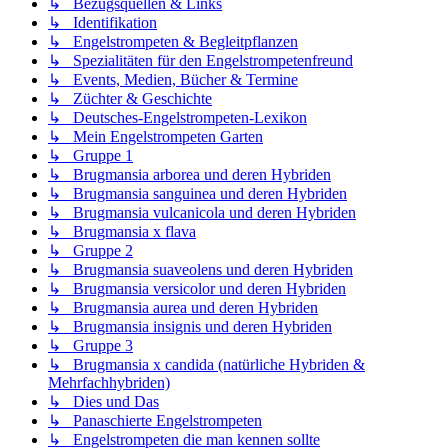
↳ Bezugsquellen & Links
↳ Identifikation
↳ Engelstrompeten & Begleitpflanzen
↳ Spezialitäten für den Engelstrompetenfreund
↳ Events, Medien, Bücher & Termine
↳ Züchter & Geschichte
↳ Deutsches-Engelstrompeten-Lexikon
↳ Mein Engelstrompeten Garten
↳ Gruppe 1
↳ Brugmansia arborea und deren Hybriden
↳ Brugmansia sanguinea und deren Hybriden
↳ Brugmansia vulcanicola und deren Hybriden
↳ Brugmansia x flava
↳ Gruppe 2
↳ Brugmansia suaveolens und deren Hybriden
↳ Brugmansia versicolor und deren Hybriden
↳ Brugmansia aurea und deren Hybriden
↳ Brugmansia insignis und deren Hybriden
↳ Gruppe 3
↳ Brugmansia x candida (natürliche Hybriden &
Mehrfachhybriden)
↳ Dies und Das
↳ Panaschierte Engelstrompeten
↳ Engelstrompeten die man kennen sollte