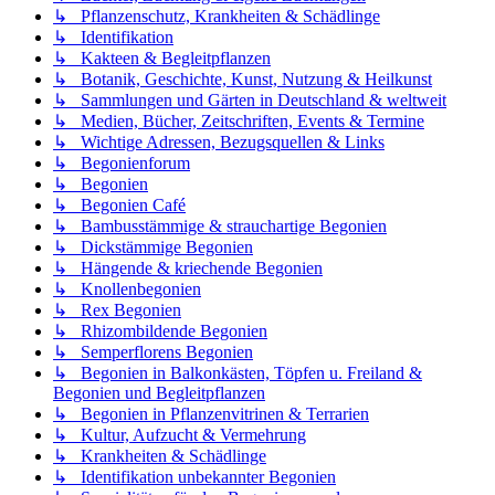
↳ Pflanzenschutz, Krankheiten & Schädlinge
↳ Identifikation
↳ Kakteen & Begleitpflanzen
↳ Botanik, Geschichte, Kunst, Nutzung & Heilkunst
↳ Sammlungen und Gärten in Deutschland & weltweit
↳ Medien, Bücher, Zeitschriften, Events & Termine
↳ Wichtige Adressen, Bezugsquellen & Links
↳ Begonienforum
↳ Begonien
↳ Begonien Café
↳ Bambusstämmige & strauchartige Begonien
↳ Dickstämmige Begonien
↳ Hängende & kriechende Begonien
↳ Knollenbegonien
↳ Rex Begonien
↳ Rhizombildende Begonien
↳ Semperflorens Begonien
↳ Begonien in Balkonkästen, Töpfen u. Freiland &
Begonien und Begleitpflanzen
↳ Begonien in Pflanzenvitrinen & Terrarien
↳ Kultur, Aufzucht & Vermehrung
↳ Krankheiten & Schädlinge
↳ Identifikation unbekannter Begonien