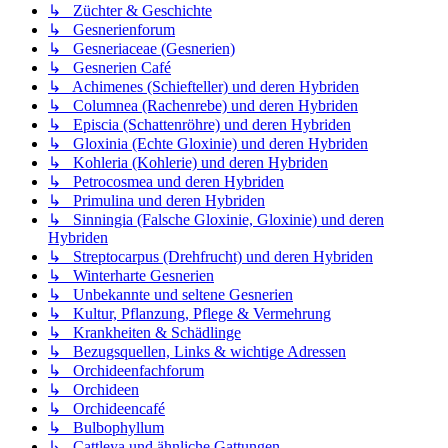
↳ Züchter & Geschichte
↳ Gesnerienforum
↳ Gesneriaceae (Gesnerien)
↳ Gesnerien Café
↳ Achimenes (Schiefteller) und deren Hybriden
↳ Columnea (Rachenrebe) und deren Hybriden
↳ Episcia (Schattenröhre) und deren Hybriden
↳ Gloxinia (Echte Gloxinie) und deren Hybriden
↳ Kohleria (Kohlerie) und deren Hybriden
↳ Petrocosmea und deren Hybriden
↳ Primulina und deren Hybriden
↳ Sinningia (Falsche Gloxinie, Gloxinie) und deren
Hybriden
↳ Streptocarpus (Drehfrucht) und deren Hybriden
↳ Winterharte Gesnerien
↳ Unbekannte und seltene Gesnerien
↳ Kultur, Pflanzung, Pflege & Vermehrung
↳ Krankheiten & Schädlinge
↳ Bezugsquellen, Links & wichtige Adressen
↳ Orchideenfachforum
↳ Orchideen
↳ Orchideencafé
↳ Bulbophyllum
↳ Cattleya und ähnliche Gattungen