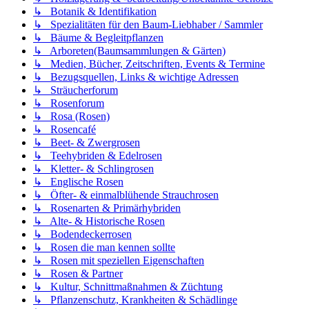
↳ Botanik & Identifikation
↳ Spezialitäten für den Baum-Liebhaber / Sammler
↳ Bäume & Begleitpflanzen
↳ Arboreten(Baumsammlungen & Gärten)
↳ Medien, Bücher, Zeitschriften, Events & Termine
↳ Bezugsquellen, Links & wichtige Adressen
↳ Sträucherforum
↳ Rosenforum
↳ Rosa (Rosen)
↳ Rosencafé
↳ Beet- & Zwergrosen
↳ Teehybriden & Edelrosen
↳ Kletter- & Schlingrosen
↳ Englische Rosen
↳ Öfter- & einmalblühende Strauchrosen
↳ Rosenarten & Primärhybriden
↳ Alte- & Historische Rosen
↳ Bodendeckerrosen
↳ Rosen die man kennen sollte
↳ Rosen mit speziellen Eigenschaften
↳ Rosen & Partner
↳ Kultur, Schnittmaßnahmen & Züchtung
↳ Pflanzenschutz, Krankheiten & Schädlinge