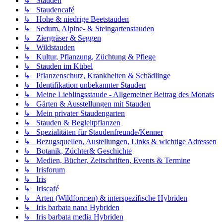
↳ Stauden
↳ Staudencafé
↳ Hohe & niedrige Beetstauden
↳ Sedum, Alpine- & Steingartenstauden
↳ Ziergräser & Seggen
↳ Wildstauden
↳ Kultur, Pflanzung, Züchtung & Pflege
↳ Stauden im Kübel
↳ Pflanzenschutz, Krankheiten & Schädlinge
↳ Identifikation unbekannter Stauden
↳ Meine Lieblingsstaude - Allgemeiner Beitrag des Monats
↳ Gärten & Ausstellungen mit Stauden
↳ Mein privater Staudengarten
↳ Stauden & Begleitpflanzen
↳ Spezialitäten für Staudenfreunde/Kenner
↳ Bezugsquellen, Austellungen, Links & wichtige Adressen
↳ Botanik, Züchter& Geschichte
↳ Medien, Bücher, Zeitschriften, Events & Termine
↳ Irisforum
↳ Iris
↳ Iriscafé
↳ Arten (Wildformen) & interspezifische Hybriden
↳ Iris barbata nana Hybriden
↳ Iris barbata media Hybriden