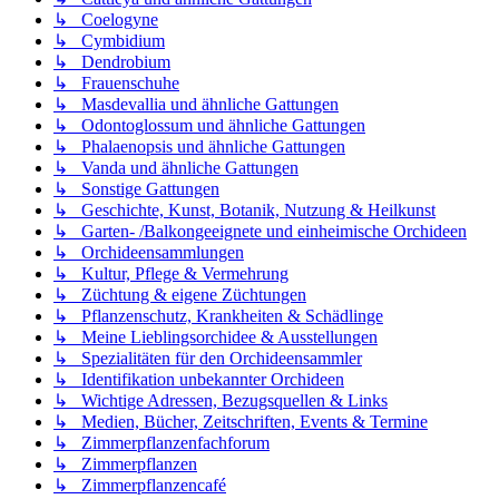
↳ Coelogyne
↳ Cymbidium
↳ Dendrobium
↳ Frauenschuhe
↳ Masdevallia und ähnliche Gattungen
↳ Odontoglossum und ähnliche Gattungen
↳ Phalaenopsis und ähnliche Gattungen
↳ Vanda und ähnliche Gattungen
↳ Sonstige Gattungen
↳ Geschichte, Kunst, Botanik, Nutzung & Heilkunst
↳ Garten- /Balkongeeignete und einheimische Orchideen
↳ Orchideensammlungen
↳ Kultur, Pflege & Vermehrung
↳ Züchtung & eigene Züchtungen
↳ Pflanzenschutz, Krankheiten & Schädlinge
↳ Meine Lieblingsorchidee & Ausstellungen
↳ Spezialitäten für den Orchideensammler
↳ Identifikation unbekannter Orchideen
↳ Wichtige Adressen, Bezugsquellen & Links
↳ Medien, Bücher, Zeitschriften, Events & Termine
↳ Zimmerpflanzenfachforum
↳ Zimmerpflanzen
↳ Zimmerpflanzencafé