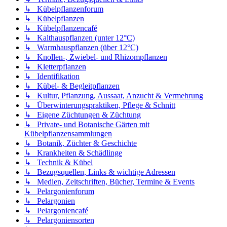
↳ Kübelpflanzenforum
↳ Kübelpflanzen
↳ Kübelpflanzencafé
↳ Kalthauspflanzen (unter 12°C)
↳ Warmhauspflanzen (über 12°C)
↳ Knollen-, Zwiebel- und Rhizompflanzen
↳ Kletterpflanzen
↳ Identifikation
↳ Kübel- & Begleitpflanzen
↳ Kultur, Pflanzung, Aussaat, Anzucht & Vermehrung
↳ Überwinterungspraktiken, Pflege & Schnitt
↳ Eigene Züchtungen & Züchtung
↳ Private- und Botanische Gärten mit
Kübelpflanzensammlungen
↳ Botanik, Züchter & Geschichte
↳ Krankheiten & Schädlinge
↳ Technik & Kübel
↳ Bezugsquellen, Links & wichtige Adressen
↳ Medien, Zeitschriften, Bücher, Termine & Events
↳ Pelargonienforum
↳ Pelargonien
↳ Pelargoniencafé
↳ Pelargoniensorten