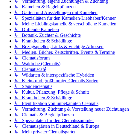
↳ Vermehrung, eigene Züchtungen & Züchtung
↳ Kamelien & Begleitpflanzen
↳ Gärten und Ausstellungen mit Kamelien
↳ Spezialitäten für den Kamelien-Liebhaber/Kenner
↳ Meine Lieblingskamelie & verschollene Kamelien
↳ Duftende Kamelien
↳ Botanik, Züchter & Geschichte
↳ Krankheiten & Schädlinge
↳ Bezugsquellen, Links & wichtige Adressen
↳ Medien, Bücher, Zeitschriften, Events & Termine
↳ Clematisforum
↳ Waldrebe (Clematis)
↳ Clematiscafé
↳ Wildarten & interspezifische Hybriden
↳ Klein- und großblumige Clematis Sorten
↳ Staudenclematis
↳ Kultur, Pflanzung, Pflege & Schnitt
↳ Krankheiten & Schädlinge
↳ Identifikation von unbekannten Clematis
↳ Vermehrung, Züchtung & Vorstellung neuer Züchtungen
↳ Clematis & Begleitpflanzen
↳ Spezialitäten für den Clematissammler
↳ Clematisgärten in Deutschland & Europa
↳ Mein privater Clematisgarten