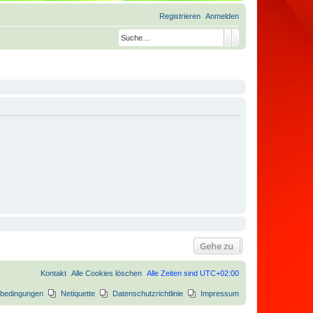
Registrieren
Anmelden
Suche
Erweiterte Suche
Gehe zu
Kontakt
Alle Cookies löschen
Alle Zeiten sind
UTC+02:00
bedingungen
Netiquette
Datenschutzrichtlinie
Impressum