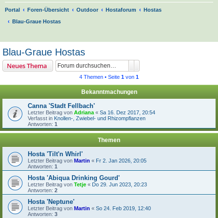
Portal
Foren-Übersicht
Outdoor
Hostaforum
Hostas
Blau-Graue Hostas
S
u
Blau-Graue Hostas
c
Suche
Erweiterte Suche
Neues Thema
h
4 Themen • Seite
1
von
1
e
Bekanntmachungen
Canna 'Stadt Fellbach'
Letzter Beitrag von
Adriana
«
Sa 16. Dez 2017, 20:54
Verfasst in
Knollen-, Zwiebel- und Rhizompflanzen
Antworten:
1
Themen
Hosta 'Tilt'n Whirl'
Letzter Beitrag von
Martin
«
Fr 2. Jan 2026, 20:05
Antworten:
1
Hosta 'Abiqua Drinking Gourd'
Letzter Beitrag von
Tetje
«
Do 29. Jun 2023, 20:23
Antworten:
2
Hosta 'Neptune'
Letzter Beitrag von
Martin
«
So 24. Feb 2019, 12:40
Antworten:
3