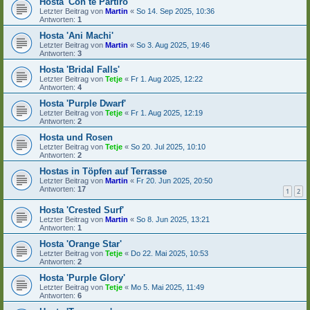
Hosta 'Con te Partiro'
Letzter Beitrag von
Martin
«
So 14. Sep 2025, 10:36
Antworten:
1
Hosta 'Ani Machi'
Letzter Beitrag von
Martin
«
So 3. Aug 2025, 19:46
Antworten:
3
Hosta 'Bridal Falls'
Letzter Beitrag von
Tetje
«
Fr 1. Aug 2025, 12:22
Antworten:
4
Hosta 'Purple Dwarf'
Letzter Beitrag von
Tetje
«
Fr 1. Aug 2025, 12:19
Antworten:
2
Hosta und Rosen
Letzter Beitrag von
Tetje
«
So 20. Jul 2025, 10:10
Antworten:
2
Hostas in Töpfen auf Terrasse
Letzter Beitrag von
Martin
«
Fr 20. Jun 2025, 20:50
Antworten:
17
1
2
Hosta 'Crested Surf'
Letzter Beitrag von
Martin
«
So 8. Jun 2025, 13:21
Antworten:
1
Hosta 'Orange Star'
Letzter Beitrag von
Tetje
«
Do 22. Mai 2025, 10:53
Antworten:
2
Hosta 'Purple Glory'
Letzter Beitrag von
Tetje
«
Mo 5. Mai 2025, 11:49
Antworten:
6