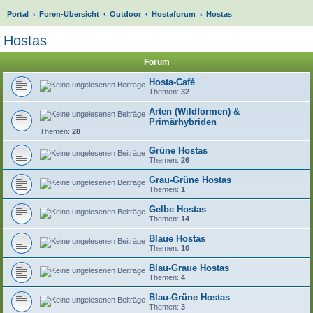
S
Portal
Foren-Übersicht
Outdoor
Hostaforum
Hostas
u
Hostas
c
Forum
h
e
Hosta-Café
Themen:
32
Arten (Wildformen) &
Primärhybriden
Themen:
28
Grüne Hostas
Themen:
26
Grau-Grüne Hostas
Themen:
1
Gelbe Hostas
Themen:
14
Blaue Hostas
Themen:
10
Blau-Graue Hostas
Themen:
4
Blau-Grüne Hostas
Themen:
3