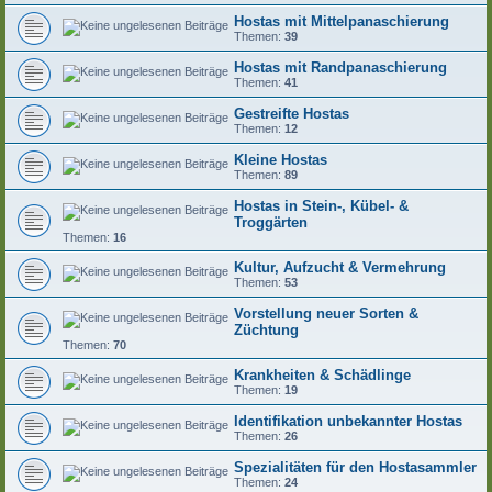
Hostas mit Mittelpanaschierung
Themen:
39
Hostas mit Randpanaschierung
Themen:
41
Gestreifte Hostas
Themen:
12
Kleine Hostas
Themen:
89
Hostas in Stein-, Kübel- &
Troggärten
Themen:
16
Kultur, Aufzucht & Vermehrung
Themen:
53
Vorstellung neuer Sorten &
Züchtung
Themen:
70
Krankheiten & Schädlinge
Themen:
19
Identifikation unbekannter Hostas
Themen:
26
Spezialitäten für den Hostasammler
Themen:
24