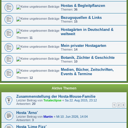
Hostas & Begleitpflanzen
Themen:
36
Bezugsquellen & Links
Themen:
15
Hostagärten in Deutschland &
weltweit
Themen:
11
Mein privater Hostagarten
Themen:
14
Botanik, Züchter & Geschichte
Themen:
10
Medien, Bücher, Zeitschriften,
Events & Termine
Themen:
12
Aktive Themen
Zusammenstellung der Hosta-Mouse-Familie
Letzter Beitrag von
Totaleclipse
«
Sa 22. Aug 2015, 23:12
Antworten:
20
1
2
3
Hosta 'Arno'
Letzter Beitrag von
Martin
«
Mi 10. Jun 2026, 14:04
Antworten:
3
Hosta 'Lime Fizz'