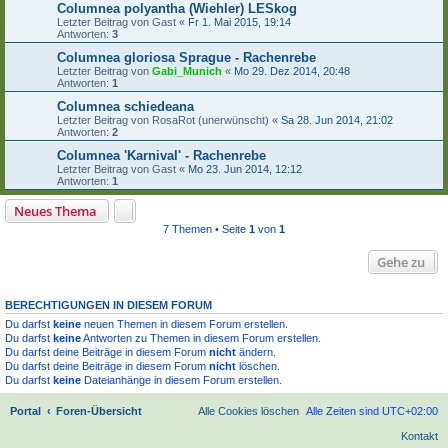
Columnea polyantha (Wiehler) LESkog
Letzter Beitrag von
Gast
«
Fr 1. Mai 2015, 19:14
Antworten:
3
Columnea gloriosa Sprague - Rachenrebe
Letzter Beitrag von
Gabi_Munich
«
Mo 29. Dez 2014, 20:48
Antworten:
1
Columnea schiedeana
Letzter Beitrag von
RosaRot (unerwünscht)
«
Sa 28. Jun 2014, 21:02
Antworten:
2
Columnea 'Karnival' - Rachenrebe
Letzter Beitrag von
Gast
«
Mo 23. Jun 2014, 12:12
Antworten:
1
Neues Thema
7 Themen • Seite
1
von
1
Gehe zu
BERECHTIGUNGEN IN DIESEM FORUM
Du darfst
keine
neuen Themen in diesem Forum erstellen.
Du darfst
keine
Antworten zu Themen in diesem Forum erstellen.
Du darfst deine Beiträge in diesem Forum
nicht
ändern.
Du darfst deine Beiträge in diesem Forum
nicht
löschen.
Du darfst
keine
Dateianhänge in diesem Forum erstellen.
Portal
Foren-Übersicht
Alle Cookies löschen
Alle Zeiten sind
UTC+02:00
Kontakt