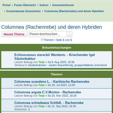
Portal
Foren-Übersicht
Indoor
Gesnerienforum
Gesneriaceae (Gesnerien)
Columnea (Rachenrebe) und deren Hybriden
S
u
Columnea (Rachenrebe) und deren Hybriden
c
Suche
Erweiterte Suche
Neues Thema
h
7 Themen • Seite
1
von
1
e
Bekanntmachungen
Echinocereus viereckii Werderm. - Kriechender Igel
Säulenkaktus
Letzter Beitrag von
Tetje
«
Sa 9. Aug 2025, 18:36
Verfasst in
Säulenkakteen - säulen-/baumförmig, gruppenbildend, kriechend
Themen
Columnea scandens L. - Karibische Rachenrebe
Letzter Beitrag von
Tetje
«
So 30. Jul 2023, 12:59
Columnea arguta C.V.Morton - Rachenrebe
Letzter Beitrag von
Tetje
«
So 20. Nov 2022, 18:28
Columnea schiedeana Schltdl. - Rachenrebe
Letzter Beitrag von
Tetje
«
So 11. Sep 2022, 18:30
Antworten:
1