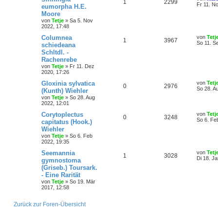
1
2299
Fr 11. N
eumorpha H.E.
Moore
von
Tetje
»
Sa 5. Nov
2022, 17:48
Columnea
von
Tetj
1
3967
So 11. S
schiedeana
Schltdl. -
Rachenrebe
von
Tetje
»
Fr 11. Dez
2020, 17:26
Gloxinia sylvatica
von
Tetj
0
2976
So 28. A
(Kunth) Wiehler
von
Tetje
»
So 28. Aug
2022, 12:01
Corytoplectus
von
Tetj
0
3248
So 6. Fe
capitatus (Hook.)
Wiehler
von
Tetje
»
So 6. Feb
2022, 19:35
Seemannia
von
Tetj
1
3028
Di 18. J
gymnostoma
(Griseb.) Toursark.
- Eine Rarität
von
Tetje
»
So 19. Mär
2017, 12:58
Zurück zur Foren-Übersicht