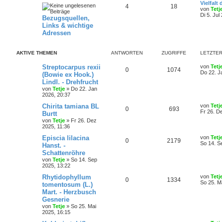
Vielfal
4
18
von
Tetj
Di 5. Jul
Bezugsquellen,
Links & wichtige
Adressen
AKTIVE THEMEN
ANTWORTEN
ZUGRIFFE
LETZTER
Streptocarpus rexii
von
Tetj
0
1074
Do 22. J
(Bowie ex Hook.)
Lindl. - Drehfrucht
von
Tetje
»
Do 22. Jan
2026, 20:37
Chirita tamiana BL
von
Tetj
0
693
Fr 26. D
Burtt
von
Tetje
»
Fr 26. Dez
2025, 11:36
Episcia lilacina
von
Tetj
0
2179
So 14. S
Hanst. -
Schattenröhre
von
Tetje
»
So 14. Sep
2025, 13:22
Rhytidophyllum
von
Tetj
0
1334
So 25. M
tomentosum (L.)
Mart. - Herzbusch
Gesnerie
von
Tetje
»
So 25. Mai
2025, 16:15