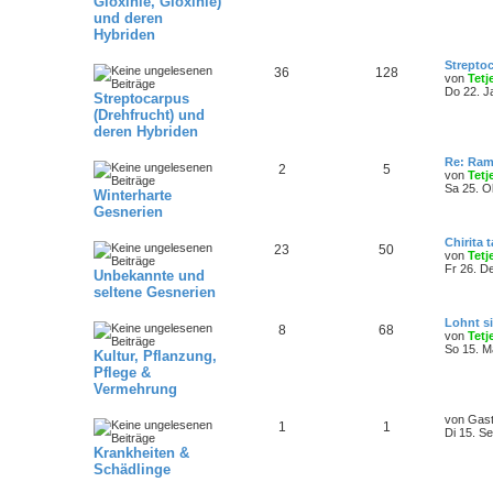
Gloxinie, Gloxinie)
und deren
Hybriden
Strepto
36
128
von
Tetj
Do 22. J
Streptocarpus
(Drehfrucht) und
deren Hybriden
Re: Ram
2
5
von
Tetj
Sa 25. O
Winterharte
Gesnerien
Chirita 
23
50
von
Tetj
Fr 26. D
Unbekannte und
seltene Gesnerien
Lohnt s
8
68
von
Tetj
So 15. M
Kultur, Pflanzung,
Pflege &
Vermehrung
von
Gas
1
1
Di 15. S
Krankheiten &
Schädlinge