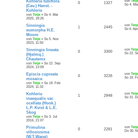
Kohleria tubiflora
von
Tetj
0
1327
So 4. Ma
(Cav.) Hanst. -
Kohlerie
von
Tetje
»
So 4. Mai
2025, 18:26
Sinningia
von
Tetj
1
2445
So 6. Ap
eumorpha H.E.
Moore
von
Tetje
»
So 5. Nov
2023, 11:50
Sinningia lineata
von
Tetj
0
3300
So 22. S
(Hjelmq.)
Chautems
von
Tetje
»
So 22. Sep
2024, 13:09
Episcia cupreata
von
Tetj
0
3226
So 18. F
mosaica
von
Tetje
»
So 18. Feb
2024, 11:32
Kohleria
von
Tetj
1
2948
So 31. D
inaequalis var.
ocellata (Hook.)
L.P. Kvist & L.E.
Skog
von
Tetje
»
So 3. Jul
2016, 21:07
Primulina
von
Tetj
0
2281
Do 30. N
villosissima
(W.T.Wang)