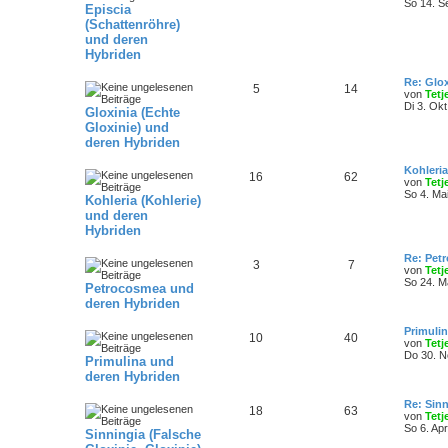
So 14. S
Episcia
(Schattenröhre)
und deren
Hybriden
Re: Glox
5
14
von
Tetj
Di 3. Okt
Gloxinia (Echte
Gloxinie) und
deren Hybriden
Kohleria
16
62
von
Tetj
So 4. Ma
Kohleria (Kohlerie)
und deren
Hybriden
Re: Petr
3
7
von
Tetj
So 24. M
Petrocosmea und
deren Hybriden
Primulin
10
40
von
Tetj
Do 30. N
Primulina und
deren Hybriden
Re: Sin
18
63
von
Tetj
So 6. Ap
Sinningia (Falsche