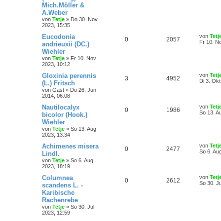
Mich.Möller &
A.Weber
von
Tetje
»
Do 30. Nov
2023, 15:35
Eucodonia
von
Tetj
0
2057
Fr 10. N
andrieuxii (DC.)
Wiehler
von
Tetje
»
Fr 10. Nov
2023, 10:12
Gloxinia perennis
von
Tetj
3
4952
Di 3. Okt
(L.) Fritsch
von
Gast
»
Do 26. Jun
2014, 06:08
Nautilocalyx
von
Tetj
0
1986
So 13. A
bicolor (Hook.)
Wiehler
von
Tetje
»
So 13. Aug
2023, 13:34
Achimenes misera
von
Tetj
0
2477
So 6. Au
Lindl.
von
Tetje
»
So 6. Aug
2023, 18:19
Columnea
von
Tetj
0
2612
So 30. J
scandens L. -
Karibische
Rachenrebe
von
Tetje
»
So 30. Jul
2023, 12:59