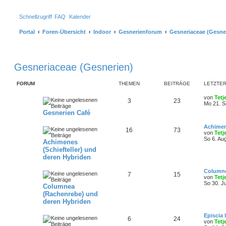
Schnellzugriff
FAQ
Kalender
Portal
Foren-Übersicht
Indoor
Gesnerienforum
Gesneriaceae (Gesne
Gesneriaceae (Gesnerien)
FORUM
THEMEN
BEITRÄGE
LETZTER
von
Tetj
3
23
Mo 21. S
Gesnerien Café
Achimen
16
73
von
Tetj
So 6. Au
Achimenes
(Schiefteller) und
deren Hybriden
Columne
7
15
von
Tetj
So 30. J
Columnea
(Rachenrebe) und
deren Hybriden
Episcia 
6
24
von
Tetj