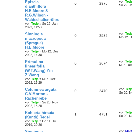
Episcia
von
Tetj
0
2875
So 22. J
dianthiflora
H.E.Moore &
R.G.Wilson -
Waldschattenröhre
von
Tetje
»
So 22. Jan
2023, 11:53
Sinningia
von
Tetj
0
2582
Mo 12. D
macropoda
(Sprague)
H.E.Moore
von
Tetje
»
Mo 12. Dez
2022, 14:30
Primulina
von
Tetj
0
2674
Mi 7. De
linearifolia
(W.T.Wang) Yin
Z.Wang
von
Tetje
»
Mi 7. Dez
2022, 16:29
Columnea arguta
von
Tetj
0
3470
So 20. N
C.V.Morton -
Rachenrebe
von
Tetje
»
So 20. Nov
2022, 18:28
Kohleria hirsuta
von
Tetj
1
4731
So 20. N
(Kunth) Regel
von
Tetje
»
Do 11. Jul
2019, 20:26
Sinningia
von
Mart