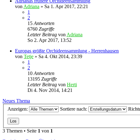
Adrianas frühere Orchideensammlung
von
Adriana
»
Sa 1. Apr 2017, 22:21
1
2
15
Antworten
6760
Zugriffe
Letzter Beitrag
von
Adriana
So 2. Apr 2017, 13:52
Europas größte Orchideensammlung - Herrenhausen
von
Tetje
»
Sa 4. Okt 2014, 23:39
1
2
10
Antworten
13195
Zugriffe
Letzter Beitrag
von
Herti
Di 4. Nov 2014, 14:21
Neues Thema
Anzeigen:
Sortiere nach:
Richt
3 Themen • Seite
1
von
1