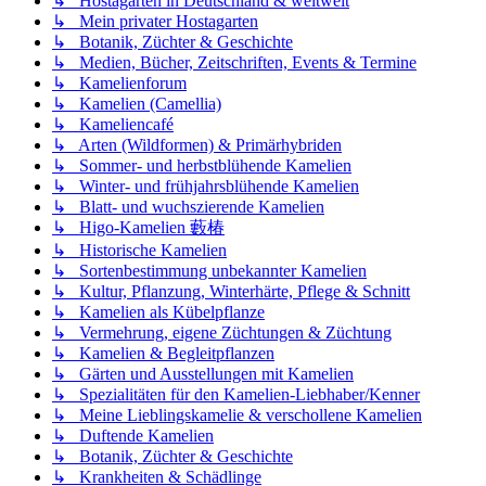
↳ Hostagärten in Deutschland & weltweit
↳ Mein privater Hostagarten
↳ Botanik, Züchter & Geschichte
↳ Medien, Bücher, Zeitschriften, Events & Termine
↳ Kamelienforum
↳ Kamelien (Camellia)
↳ Kameliencafé
↳ Arten (Wildformen) & Primärhybriden
↳ Sommer- und herbstblühende Kamelien
↳ Winter- und frühjahrsblühende Kamelien
↳ Blatt- und wuchszierende Kamelien
↳ Higo-Kamelien 藪椿
↳ Historische Kamelien
↳ Sortenbestimmung unbekannter Kamelien
↳ Kultur, Pflanzung, Winterhärte, Pflege & Schnitt
↳ Kamelien als Kübelpflanze
↳ Vermehrung, eigene Züchtungen & Züchtung
↳ Kamelien & Begleitpflanzen
↳ Gärten und Ausstellungen mit Kamelien
↳ Spezialitäten für den Kamelien-Liebhaber/Kenner
↳ Meine Lieblingskamelie & verschollene Kamelien
↳ Duftende Kamelien
↳ Botanik, Züchter & Geschichte
↳ Krankheiten & Schädlinge