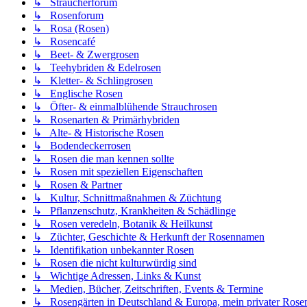
↳ Sträucherforum
↳ Rosenforum
↳ Rosa (Rosen)
↳ Rosencafé
↳ Beet- & Zwergrosen
↳ Teehybriden & Edelrosen
↳ Kletter- & Schlingrosen
↳ Englische Rosen
↳ Öfter- & einmalblühende Strauchrosen
↳ Rosenarten & Primärhybriden
↳ Alte- & Historische Rosen
↳ Bodendeckerrosen
↳ Rosen die man kennen sollte
↳ Rosen mit speziellen Eigenschaften
↳ Rosen & Partner
↳ Kultur, Schnittmaßnahmen & Züchtung
↳ Pflanzenschutz, Krankheiten & Schädlinge
↳ Rosen veredeln, Botanik & Heilkunst
↳ Züchter, Geschichte & Herkunft der Rosennamen
↳ Identifikation unbekannter Rosen
↳ Rosen die nicht kulturwürdig sind
↳ Wichtige Adressen, Links & Kunst
↳ Medien, Bücher, Zeitschriften, Events & Termine
↳ Rosengärten in Deutschland & Europa, mein privater Rosen