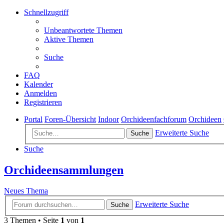
Schnellzugriff
Unbeantwortete Themen
Aktive Themen
Suche
FAQ
Kalender
Anmelden
Registrieren
Portal
Foren-Übersicht
Indoor
Orchideenfachforum
Orchideen
Erweiterte Suche
Suche
Suche
Orchideensammlungen
Neues Thema
Erweiterte Suche
Suche
3 Themen • Seite
1
von
1