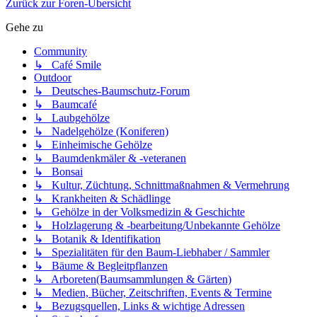
Zurück zur Foren-Übersicht
Gehe zu
Community
↳ Café Smile
Outdoor
↳ Deutsches-Baumschutz-Forum
↳ Baumcafé
↳ Laubgehölze
↳ Nadelgehölze (Koniferen)
↳ Einheimische Gehölze
↳ Baumdenkmäler & -veteranen
↳ Bonsai
↳ Kultur, Züchtung, Schnittmaßnahmen & Vermehrung
↳ Krankheiten & Schädlinge
↳ Gehölze in der Volksmedizin & Geschichte
↳ Holzlagerung & -bearbeitung/Unbekannte Gehölze
↳ Botanik & Identifikation
↳ Spezialitäten für den Baum-Liebhaber / Sammler
↳ Bäume & Begleitpflanzen
↳ Arboreten(Baumsammlungen & Gärten)
↳ Medien, Bücher, Zeitschriften, Events & Termine
↳ Bezugsquellen, Links & wichtige Adressen