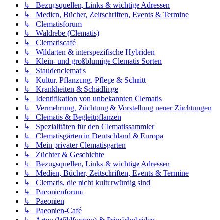
↳ Bezugsquellen, Links & wichtige Adressen
↳ Medien, Bücher, Zeitschriften, Events & Termine
↳ Clematisforum
↳ Waldrebe (Clematis)
↳ Clematiscafé
↳ Wildarten & interspezifische Hybriden
↳ Klein- und großblumige Clematis Sorten
↳ Staudenclematis
↳ Kultur, Pflanzung, Pflege & Schnitt
↳ Krankheiten & Schädlinge
↳ Identifikation von unbekannten Clematis
↳ Vermehrung, Züchtung & Vorstellung neuer Züchtungen
↳ Clematis & Begleitpflanzen
↳ Spezialitäten für den Clematissammler
↳ Clematisgärten in Deutschland & Europa
↳ Mein privater Clematisgarten
↳ Züchter & Geschichte
↳ Bezugsquellen, Links & wichtige Adressen
↳ Medien, Bücher, Zeitschriften, Events & Termine
↳ Clematis, die nicht kulturwürdig sind
↳ Paeonienforum
↳ Paeonien
↳ Paeonien-Café
↳ Arten (Wildformen) & Primärhybriden