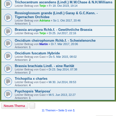
Trichocentrum ascendens (Lindl.) M.W.Chase & N.H.Williams
Letzter Beitrag von
Tetje
«
Fr 18. Okt 2019, 19:14
Rossioglossum grande (Lindl.) Garay & G.C.Kenn. -
Tigerrachen Orchidee
Letzter Beitrag von
Adriana
«
So 1. Okt 2017, 20:46
Antworten:
1
Brassia arcuigera Rchb.f. - Gewöhnliche Brassia
Letzter Beitrag von
Tetje
«
Di 25. Jul 2017, 22:16
Oncidium cheirophorum Rchb.f. - Schwielenorche
Letzter Beitrag von
Martin
«
Di 7. Mär 2017, 20:06
Antworten:
1
Oncidium fuscatum Hybride
Letzter Beitrag von
Gast
«
Do 5. Mär 2015, 08:02
Antworten:
2
Brassia brachiata Lindl. - eine Rarität
Letzter Beitrag von
Gast
«
Di 23. Sep 2014, 07:38
Antworten:
2
Trichopilia x charles
Letzter Beitrag von
Gast
«
Mi 30. Jul 2014, 09:53
Antworten:
4
Psychopsis 'Mariposa'
Letzter Beitrag von
Gast
«
Mi 5. Jun 2013, 22:27
Antworten:
1
Neues Thema
11 Themen • Seite
1
von
1