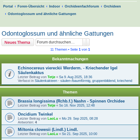
Portal
Foren-Übersicht
Indoor
Orchideenfachforum
Orchideen
Odontoglossum und ähnliche Gattungen
S
u
Odontoglossum und ähnliche Gattungen
c
Suche
Erweiterte Suche
Neues Thema
h
11 Themen • Seite
1
von
1
e
Bekanntmachungen
Echinocereus viereckii Werderm. - Kriechender Igel
Säulenkaktus
Letzter Beitrag von
Tetje
«
Sa 9. Aug 2025, 18:36
Verfasst in
Säulenkakteen - säulen-/baumförmig, gruppenbildend, kriechend
Themen
Brassia longissima (Rchb.f.) Nashn - Spinnen Orchidee
Letzter Beitrag von
Tetje
«
So 16. Nov 2025, 12:48
Oncidium Twinkel
Letzter Beitrag von
LaoLu
«
Mo 29. Sep 2025, 08:28
Antworten:
4
Miltonia clowesii (Lindl.) Lindl.
Letzter Beitrag von
LaoLu
«
So 21. Sep 2025, 10:00