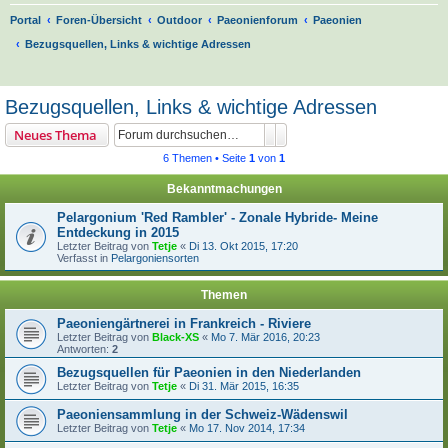
Portal
Foren-Übersicht
Outdoor
Paeonienforum
Paeonien
Bezugsquellen, Links & wichtige Adressen
S
u
Bezugsquellen, Links & wichtige Adressen
c
Suche
Erweiterte Suche
Neues Thema
h
6 Themen • Seite
1
von
1
e
Bekanntmachungen
Pelargonium 'Red Rambler' - Zonale Hybride- Meine
Entdeckung in 2015
Letzter Beitrag von
Tetje
«
Di 13. Okt 2015, 17:20
Verfasst in
Pelargoniensorten
Themen
Paeoniengärtnerei in Frankreich - Riviere
Letzter Beitrag von
Black-XS
«
Mo 7. Mär 2016, 20:23
Antworten:
2
Bezugsquellen für Paeonien in den Niederlanden
Letzter Beitrag von
Tetje
«
Di 31. Mär 2015, 16:35
Paeoniensammlung in der Schweiz-Wädenswil
Letzter Beitrag von
Tetje
«
Mo 17. Nov 2014, 17:34