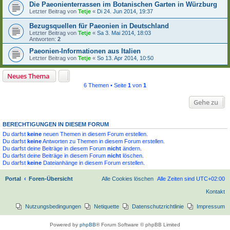
Die Paeonienterrassen im Botanischen Garten in Würzburg
Letzter Beitrag von
Tetje
«
Di 24. Jun 2014, 19:37
Bezugsquellen für Paeonien in Deutschland
Letzter Beitrag von
Tetje
«
Sa 3. Mai 2014, 18:03
Antworten:
2
Paeonien-Informationen aus Italien
Letzter Beitrag von
Tetje
«
So 13. Apr 2014, 10:50
Neues Thema
6 Themen • Seite
1
von
1
Gehe zu
BERECHTIGUNGEN IN DIESEM FORUM
Du darfst
keine
neuen Themen in diesem Forum erstellen.
Du darfst
keine
Antworten zu Themen in diesem Forum erstellen.
Du darfst deine Beiträge in diesem Forum
nicht
ändern.
Du darfst deine Beiträge in diesem Forum
nicht
löschen.
Du darfst
keine
Dateianhänge in diesem Forum erstellen.
Portal
Foren-Übersicht
Alle Cookies löschen
Alle Zeiten sind
UTC+02:00
Kontakt
Nutzungsbedingungen
Netiquette
Datenschutzrichtlinie
Impressum
Powered by
phpBB
® Forum Software © phpBB Limited