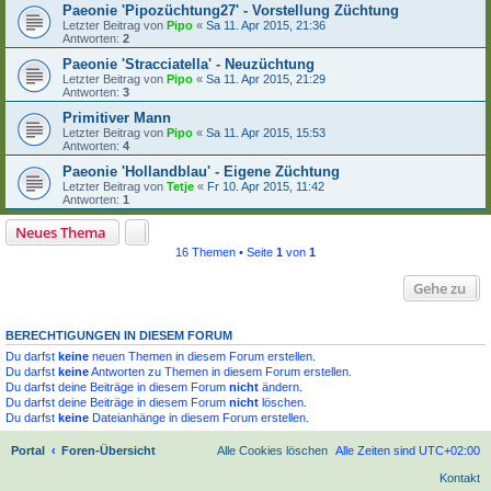
Paeonie 'Pipozüchtung27' - Vorstellung Züchtung
Letzter Beitrag von
Pipo
«
Sa 11. Apr 2015, 21:36
Antworten:
2
Paeonie 'Stracciatella' - Neuzüchtung
Letzter Beitrag von
Pipo
«
Sa 11. Apr 2015, 21:29
Antworten:
3
Primitiver Mann
Letzter Beitrag von
Pipo
«
Sa 11. Apr 2015, 15:53
Antworten:
4
Paeonie 'Hollandblau' - Eigene Züchtung
Letzter Beitrag von
Tetje
«
Fr 10. Apr 2015, 11:42
Antworten:
1
Neues Thema
16 Themen • Seite
1
von
1
Gehe zu
BERECHTIGUNGEN IN DIESEM FORUM
Du darfst
keine
neuen Themen in diesem Forum erstellen.
Du darfst
keine
Antworten zu Themen in diesem Forum erstellen.
Du darfst deine Beiträge in diesem Forum
nicht
ändern.
Du darfst deine Beiträge in diesem Forum
nicht
löschen.
Du darfst
keine
Dateianhänge in diesem Forum erstellen.
Portal
Foren-Übersicht
Alle Cookies löschen
Alle Zeiten sind
UTC+02:00
Kontakt