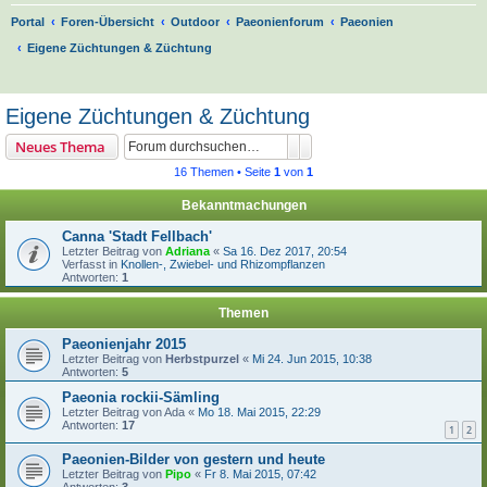
Portal
Foren-Übersicht
Outdoor
Paeonienforum
Paeonien
Eigene Züchtungen & Züchtung
S
u
Eigene Züchtungen & Züchtung
c
Suche
Erweiterte Suche
Neues Thema
h
16 Themen • Seite
1
von
1
e
Bekanntmachungen
Canna 'Stadt Fellbach'
Letzter Beitrag von
Adriana
«
Sa 16. Dez 2017, 20:54
Verfasst in
Knollen-, Zwiebel- und Rhizompflanzen
Antworten:
1
Themen
Paeonienjahr 2015
Letzter Beitrag von
Herbstpurzel
«
Mi 24. Jun 2015, 10:38
Antworten:
5
Paeonia rockii-Sämling
Letzter Beitrag von
Ada
«
Mo 18. Mai 2015, 22:29
Antworten:
17
1
2
Paeonien-Bilder von gestern und heute
Letzter Beitrag von
Pipo
«
Fr 8. Mai 2015, 07:42
Antworten:
3