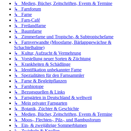
↳ Medien, Bücher, Zeitschriften, Events & Termine
↳ Farnforum
↳ Farne
↳ Farn-Café
↳ Freilandfarne
↳ Baumfarne
↳ Zimmerfarne und Tropische- & Subtropischefarne
↳ Farnverwandte (Moosfarne, Bärlappgewächse &
Schachtelhalme)
↳ Kultur, Aufzucht & Vermehrung
↳ Vorstellung neuer Sorten & Züchtung
↳ Krankheiten & Schädlinge
↳ Identifikation unbekannter Farne
↳ Spezialitäten für den Farnsammler
↳ Farne & Begleitpflanzen
↳ Farnbiotope
↳ Bezugsquellen & Links
↳ Farngärten in Deutschland & weltweit
↳ Mein privater Farngarten
↳ Botanik, Züchter & Geschichte
↳ Medien, Bücher, Zeitschriften, Events & Termine
↳ Moos-, Flechten-, Pilz-, und Bambusforum
↳ Ein- & zweijährige Sommerblumen
↳ Zwiebeln & Knollen