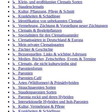
↳ Klein- und großblumige Clematis Sorten
↳ Staudenclematis
↳ Kultur, Pflanzung, Pflege & Schnitt
↳ Krankheiten & Schädlinge
↳ Identifikation von unbekannten Clematis
↳ Vermehrung, Züchtung & Vorstellung neuer Züchtungen
↳ Clematis & Begleitpflanzen
↳ Spezialitäten für den Clematissammler
↳ Clematisgärten in Deutschland & Europa
↳ Mein privater Clematisgarten
↳ Züchter & Geschichte
↳ Bezugsquellen, Links & wichtige Adressen
↳ Medien, Bücher, Zeitschriften, Events & Termine
↳ Clematis, die nicht kulturwürdig sind
↳ Paeonienforum
↳ Paeonien
↳ Paeonien-Café
↳ Arten (Wildformen) & Primärhybriden
↳ Strauchpaeonien Sorten
↳ Staudenpaeonien Sorten
↳ Paeonia rockii und deren Hybriden
↳ Intersektionelle Hybriden und Itoh-Paeonien
↳ Kultur, Vermehrung & Pflege
↳ Krankheiten & Schädlinge