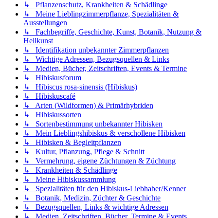
↳ Pflanzenschutz, Krankheiten & Schädlinge
↳ Meine Lieblingzimmerpflanze, Spezialitäten &
Ausstellungen
↳ Fachbegriffe, Geschichte, Kunst, Botanik, Nutzung &
Heilkunst
↳ Identifikation unbekannter Zimmerpflanzen
↳ Wichtige Adressen, Bezugsquellen & Links
↳ Medien, Bücher, Zeitschriften, Events & Termine
↳ Hibiskusforum
↳ Hibiscus rosa-sinensis (Hibiskus)
↳ Hibiskuscafé
↳ Arten (Wildformen) & Primärhybriden
↳ Hibiskussorten
↳ Sortenbestimmung unbekannter Hibisken
↳ Mein Lieblingshibiskus & verschollene Hibisken
↳ Hibisken & Begleitpflanzen
↳ Kultur, Pflanzung, Pflege & Schnitt
↳ Vermehrung, eigene Züchtungen & Züchtung
↳ Krankheiten & Schädlinge
↳ Meine Hibiskussammlung
↳ Spezialitäten für den Hibiskus-Liebhaber/Kenner
↳ Botanik, Medizin, Züchter & Geschichte
↳ Bezugsquellen, Links & wichtige Adressen
↳ Medien, Zeitschriften, Bücher, Termine & Events