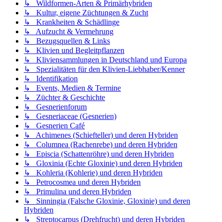
↳ Wildformen-Arten & Primärhybriden
↳ Kultur, eigene Züchtungen & Zucht
↳ Krankheiten & Schädlinge
↳ Aufzucht & Vermehrung
↳ Bezugsquellen & Links
↳ Klivien und Begleitpflanzen
↳ Kliviensammlungen in Deutschland und Europa
↳ Spezialitäten für den Klivien-Liebhaber/Kenner
↳ Identifikation
↳ Events, Medien & Termine
↳ Züchter & Geschichte
↳ Gesnerienforum
↳ Gesneriaceae (Gesnerien)
↳ Gesnerien Café
↳ Achimenes (Schiefteller) und deren Hybriden
↳ Columnea (Rachenrebe) und deren Hybriden
↳ Episcia (Schattenröhre) und deren Hybriden
↳ Gloxinia (Echte Gloxinie) und deren Hybriden
↳ Kohleria (Kohlerie) und deren Hybriden
↳ Petrocosmea und deren Hybriden
↳ Primulina und deren Hybriden
↳ Sinningia (Falsche Gloxinie, Gloxinie) und deren
Hybriden
↳ Streptocarpus (Drehfrucht) und deren Hybriden