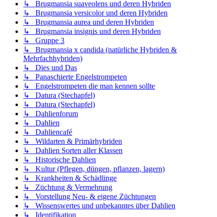
↳ Brugmansia suaveolens und deren Hybriden
↳ Brugmansia versicolor und deren Hybriden
↳ Brugmansia aurea und deren Hybriden
↳ Brugmansia insignis und deren Hybriden
↳ Gruppe 3
↳ Brugmansia x candida (natürliche Hybriden &
Mehrfachhybriden)
↳ Dies und Das
↳ Panaschierte Engelstrompeten
↳ Engelstrompeten die man kennen sollte
↳ Datura (Stechapfel)
↳ Datura (Stechapfel)
↳ Dahlienforum
↳ Dahlien
↳ Dahliencafé
↳ Wildarten & Primärhybriden
↳ Dahlien Sorten aller Klassen
↳ Historische Dahlien
↳ Kultur (Pflegen, düngen, pflanzen, lagern)
↳ Krankheiten & Schädlinge
↳ Züchtung & Vermehrung
↳ Vorstellung Neu- & eigene Züchtungen
↳ Wissenswertes und unbekanntes über Dahlien
↳ Identifikation