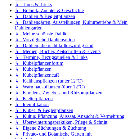
↳ Tipps & Tricks
↳ Botanik, Züchter & Geschichte
↳ Dahlien & Begleitpflanzen
↳ Dahliengärten, Ausstellungen, Kulturbetriebe & Mein
Dahliengarten
↳ Meine schönste Dahlie
↳ Vorzügliche Dahliensorten
↳ Dahlien, die nicht kulturwürdig sind
↳ Medien, Bücher, Zeitschriften & Events
↳ Termine, Bezugsquellen & Links
↳ Kübelpflanzenforum
↳ Kübelpflanzen
↳ Kübelpflanzencafé
↳ Kalthauspflanzen (unter 12°C)
↳ Warmhauspflanzen (über 12°C)
↳ Knollen-, Zwiebel- und Rhizompflanzen
↳ Kletterpflanzen
↳ Identifikation
↳ Kübel- & Begleitpflanzen
↳ Kultur, Pflanzung, Aussaat, Anzucht & Vermehrung
↳ Überwinterungspraktiken, Pflege & Schnitt
↳ Eigene Züchtungen & Züchtung
↳ Private- und Botanische Gärten mit