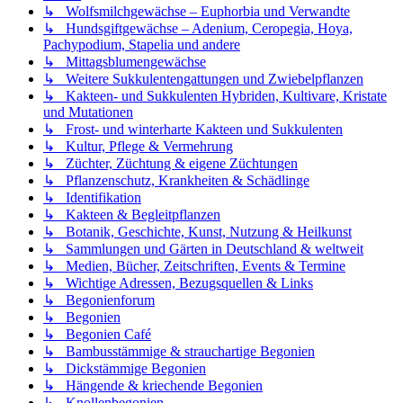
↳ Wolfsmilchgewächse – Euphorbia und Verwandte
↳ Hundsgiftgewächse – Adenium, Ceropegia, Hoya,
Pachypodium, Stapelia und andere
↳ Mittagsblumengewächse
↳ Weitere Sukkulentengattungen und Zwiebelpflanzen
↳ Kakteen- und Sukkulenten Hybriden, Kultivare, Kristate
und Mutationen
↳ Frost- und winterharte Kakteen und Sukkulenten
↳ Kultur, Pflege & Vermehrung
↳ Züchter, Züchtung & eigene Züchtungen
↳ Pflanzenschutz, Krankheiten & Schädlinge
↳ Identifikation
↳ Kakteen & Begleitpflanzen
↳ Botanik, Geschichte, Kunst, Nutzung & Heilkunst
↳ Sammlungen und Gärten in Deutschland & weltweit
↳ Medien, Bücher, Zeitschriften, Events & Termine
↳ Wichtige Adressen, Bezugsquellen & Links
↳ Begonienforum
↳ Begonien
↳ Begonien Café
↳ Bambusstämmige & strauchartige Begonien
↳ Dickstämmige Begonien
↳ Hängende & kriechende Begonien
↳ Knollenbegonien