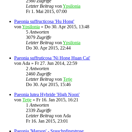
2560
Zugriffe
Letzter Beitrag
von
Ypsilonia
Fr 1. Mai 2015, 07:00
Paeonia suffructicosa 'Hu Hong'
von
Ypsilonia
»
Do 30. Apr 2015, 13:48
5
Antworten
3079
Zugriffe
Letzter Beitrag
von
Ypsilonia
Do 30. Apr 2015, 22:44
Paeonia suffruticosa 'Ni Hong Huan Cai'
von
Ada
»
Fr 27. Jun 2014, 22:59
2
Antworten
2460
Zugriffe
Letzter Beitrag
von
Tetje
Do 30. Apr 2015, 15:46
Paeonia lutea Hybride 'High Noon'
von
Tetje
»
Fr 16. Jan 2015, 16:21
1
Antworten
2339
Zugriffe
Letzter Beitrag
von
Ada
Fr 16. Jan 2015, 23:01
Paeonia 'Maroon' - Srauchpfingstrose