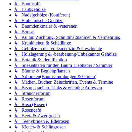
↳ Baumcafé
↳ Laubgehölze
↳ Nadelgehölze (Koniferen)
↳ Einheimische Gehölze
↳ Baumdenkmäler & -veteranen
↳ Bonsai
↳ Kultur, Züchtung, Schnittmaßnahmen & Vermehrung
↳ Krankheiten & Schädlinge
↳ Gehölze in der Volksmedizin & Geschichte
↳ Holzlagerung & -bearbeitung/Unbekannte Gehölze
↳ Botanik & Identifikation
↳ Spezialitäten für den Baum-Liebhaber / Sammler
↳ Bäume & Begleitpflanzen
↳ Arboreten(Baumsammlungen & Gärten)
↳ Medien, Bücher, Zeitschriften, Events & Termine
↳ Bezugsquellen, Links & wichtige Adressen
↳ Sträucherforum
↳ Rosenforum
↳ Rosa (Rosen)
↳ Rosencafé
↳ Beet- & Zwergrosen
↳ Teehybriden & Edelrosen
↳ Kletter- & Schlingrosen