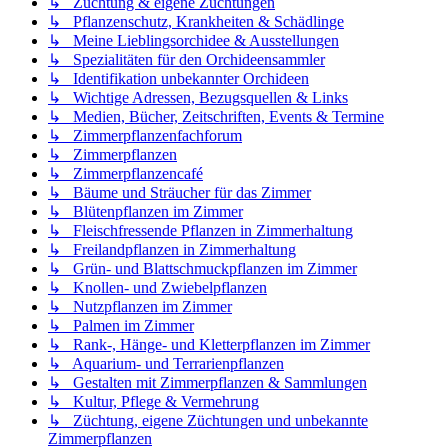
↳ Züchtung & eigene Züchtungen
↳ Pflanzenschutz, Krankheiten & Schädlinge
↳ Meine Lieblingsorchidee & Ausstellungen
↳ Spezialitäten für den Orchideensammler
↳ Identifikation unbekannter Orchideen
↳ Wichtige Adressen, Bezugsquellen & Links
↳ Medien, Bücher, Zeitschriften, Events & Termine
↳ Zimmerpflanzenfachforum
↳ Zimmerpflanzen
↳ Zimmerpflanzencafé
↳ Bäume und Sträucher für das Zimmer
↳ Blütenpflanzen im Zimmer
↳ Fleischfressende Pflanzen in Zimmerhaltung
↳ Freilandpflanzen in Zimmerhaltung
↳ Grün- und Blattschmuckpflanzen im Zimmer
↳ Knollen- und Zwiebelpflanzen
↳ Nutzpflanzen im Zimmer
↳ Palmen im Zimmer
↳ Rank-, Hänge- und Kletterpflanzen im Zimmer
↳ Aquarium- und Terrarienpflanzen
↳ Gestalten mit Zimmerpflanzen & Sammlungen
↳ Kultur, Pflege & Vermehrung
↳ Züchtung, eigene Züchtungen und unbekannte
Zimmerpflanzen