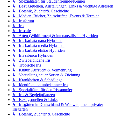
↳ Spezialitäten für Staudenfreunde/Kenner
↳ Bezugsquellen, Austellungen, Links & wichtige Adressen
↳ Botanik, Züchter& Geschichte
↳ Medien, Bücher, Zeitschriften, Events & Termine
↳ Irisforum
↳ Iris
↳ Iriscafé
↳ Arten (Wildformen) & interspezifische Hybriden
↳ Iris barbata nana Hybriden
↳ Iris barbata media Hybriden
↳ Iris barbata elatior Hybriden
↳ Iris sibirica Hybriden
↳ Zwiebelbildene Iris
↳ Tropische Iris
↳ Kultur, Aufzucht & Vermehrung
↳ Vorstellung neuer Sorten & Züchtung
↳ Krankheiten & Schädlinge
↳ Identifikation unbekannter Iris
↳ Spezialitäten für den Irissammler
↳ Iris & Begleitpflanzen
↳ Bezugsquellen & Links
↳ Irisgärten in Deutschland & Weltweit, mein privater
Irisgarten
↳ Botanik, Züchter & Geschichte