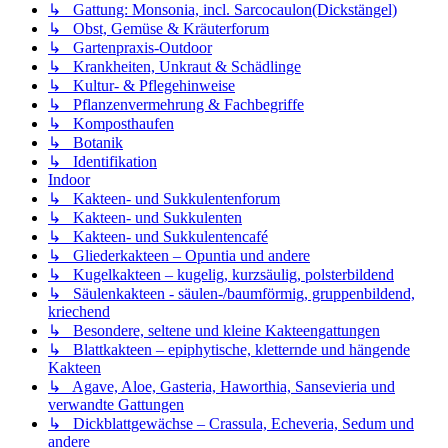
↳ Gattung: Monsonia, incl. Sarcocaulon(Dickstängel)
↳ Obst, Gemüse & Kräuterforum
↳ Gartenpraxis-Outdoor
↳ Krankheiten, Unkraut & Schädlinge
↳ Kultur- & Pflegehinweise
↳ Pflanzenvermehrung & Fachbegriffe
↳ Komposthaufen
↳ Botanik
↳ Identifikation
Indoor
↳ Kakteen- und Sukkulentenforum
↳ Kakteen- und Sukkulenten
↳ Kakteen- und Sukkulentencafé
↳ Gliederkakteen – Opuntia und andere
↳ Kugelkakteen – kugelig, kurzsäulig, polsterbildend
↳ Säulenkakteen - säulen-/baumförmig, gruppenbildend,
kriechend
↳ Besondere, seltene und kleine Kakteengattungen
↳ Blattkakteen – epiphytische, kletternde und hängende
Kakteen
↳ Agave, Aloe, Gasteria, Haworthia, Sansevieria und
verwandte Gattungen
↳ Dickblattgewächse – Crassula, Echeveria, Sedum und
andere