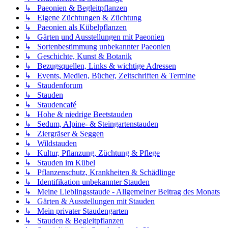
↳ Paeonien & Begleitpflanzen
↳ Eigene Züchtungen & Züchtung
↳ Paeonien als Kübelpflanzen
↳ Gärten und Ausstellungen mit Paeonien
↳ Sortenbestimmung unbekannter Paeonien
↳ Geschichte, Kunst & Botanik
↳ Bezugsquellen, Links & wichtige Adressen
↳ Events, Medien, Bücher, Zeitschriften & Termine
↳ Staudenforum
↳ Stauden
↳ Staudencafé
↳ Hohe & niedrige Beetstauden
↳ Sedum, Alpine- & Steingartenstauden
↳ Ziergräser & Seggen
↳ Wildstauden
↳ Kultur, Pflanzung, Züchtung & Pflege
↳ Stauden im Kübel
↳ Pflanzenschutz, Krankheiten & Schädlinge
↳ Identifikation unbekannter Stauden
↳ Meine Lieblingsstaude - Allgemeiner Beitrag des Monats
↳ Gärten & Ausstellungen mit Stauden
↳ Mein privater Staudengarten
↳ Stauden & Begleitpflanzen