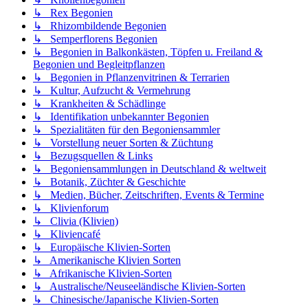
↳ Rex Begonien
↳ Rhizombildende Begonien
↳ Semperflorens Begonien
↳ Begonien in Balkonkästen, Töpfen u. Freiland &
Begonien und Begleitpflanzen
↳ Begonien in Pflanzenvitrinen & Terrarien
↳ Kultur, Aufzucht & Vermehrung
↳ Krankheiten & Schädlinge
↳ Identifikation unbekannter Begonien
↳ Spezialitäten für den Begoniensammler
↳ Vorstellung neuer Sorten & Züchtung
↳ Bezugsquellen & Links
↳ Begoniensammlungen in Deutschland & weltweit
↳ Botanik, Züchter & Geschichte
↳ Medien, Bücher, Zeitschriften, Events & Termine
↳ Klivienforum
↳ Clivia (Klivien)
↳ Kliviencafé
↳ Europäische Klivien-Sorten
↳ Amerikanische Klivien Sorten
↳ Afrikanische Klivien-Sorten
↳ Australische/Neuseeländische Klivien-Sorten
↳ Chinesische/Japanische Klivien-Sorten