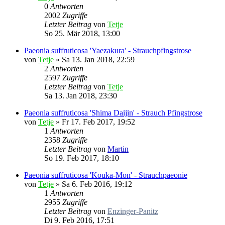
0
Antworten
2002
Zugriffe
Letzter Beitrag
von
Tetje
So 25. Mär 2018, 13:00
Paeonia suffruticosa 'Yaezakura' - Strauchpfingstrose
von
Tetje
»
Sa 13. Jan 2018, 22:59
2
Antworten
2597
Zugriffe
Letzter Beitrag
von
Tetje
Sa 13. Jan 2018, 23:30
Paeonia suffruticosa 'Shima Daijin' - Strauch Pfingstrose
von
Tetje
»
Fr 17. Feb 2017, 19:52
1
Antworten
2358
Zugriffe
Letzter Beitrag
von
Martin
So 19. Feb 2017, 18:10
Paeonia suffruticosa 'Kouka-Mon' - Strauchpaeonie
von
Tetje
»
Sa 6. Feb 2016, 19:12
1
Antworten
2955
Zugriffe
Letzter Beitrag
von
Enzinger-Panitz
Di 9. Feb 2016, 17:51