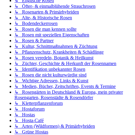
↳ Englische Rosen
↳ Öfter- & einmalblühende Strauchrosen
↳ Rosenarten & Primärhybriden
↳ Alte- & Historische Rosen
↳ Bodendeckerrosen
↳ Rosen die man kennen sollte
↳ Rosen mit speziellen Eigenschaften
↳ Rosen & Partner
↳ Kultur, Schnittmaßnahmen & Züchtung
↳ Pflanzenschutz, Krankheiten & Schädlinge
↳ Rosen veredeln, Botanik & Heilkunst
↳ Züchter, Geschichte & Herkunft der Rosennamen
↳ Identifikation unbekannter Rosen
↳ Rosen die nicht kulturwürdig sind
↳ Wichtige Adressen, Links & Kunst
↳ Medien, Bücher, Zeitschriften, Events & Termine
↳ Rosengärten in Deutschland & Europa, mein privater
Rosengarten, Rosenstädte & Rosendörfer
↳ Kletterpflanzenforum
↳ Hostaforum
↳ Hostas
↳ Hosta-Café
↳ Arten (Wildformen) & Primärhybriden
↳ Grüne Hostas