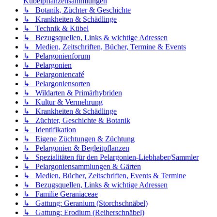
Kübelpflanzensammlungen
↳ Botanik, Züchter & Geschichte
↳ Krankheiten & Schädlinge
↳ Technik & Kübel
↳ Bezugsquellen, Links & wichtige Adressen
↳ Medien, Zeitschriften, Bücher, Termine & Events
↳ Pelargonienforum
↳ Pelargonien
↳ Pelargoniencafé
↳ Pelargoniensorten
↳ Wildarten & Primärhybriden
↳ Kultur & Vermehrung
↳ Krankheiten & Schädlinge
↳ Züchter, Geschichte & Botanik
↳ Identifikation
↳ Eigene Züchtungen & Züchtung
↳ Pelargonien & Begleitpflanzen
↳ Spezialitäten für den Pelargonien-Liebhaber/Sammler
↳ Pelargoniensammlungen & Gärten
↳ Medien, Bücher, Zeitschriften, Events & Termine
↳ Bezugsquellen, Links & wichtige Adressen
↳ Familie Geraniaceae
↳ Gattung: Geranium (Storchschnäbel)
↳ Gattung: Erodium (Reiherschnäbel)