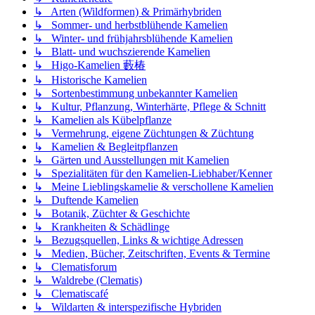
↳ Arten (Wildformen) & Primärhybriden
↳ Sommer- und herbstblühende Kamelien
↳ Winter- und frühjahrsblühende Kamelien
↳ Blatt- und wuchszierende Kamelien
↳ Higo-Kamelien 藪椿
↳ Historische Kamelien
↳ Sortenbestimmung unbekannter Kamelien
↳ Kultur, Pflanzung, Winterhärte, Pflege & Schnitt
↳ Kamelien als Kübelpflanze
↳ Vermehrung, eigene Züchtungen & Züchtung
↳ Kamelien & Begleitpflanzen
↳ Gärten und Ausstellungen mit Kamelien
↳ Spezialitäten für den Kamelien-Liebhaber/Kenner
↳ Meine Lieblingskamelie & verschollene Kamelien
↳ Duftende Kamelien
↳ Botanik, Züchter & Geschichte
↳ Krankheiten & Schädlinge
↳ Bezugsquellen, Links & wichtige Adressen
↳ Medien, Bücher, Zeitschriften, Events & Termine
↳ Clematisforum
↳ Waldrebe (Clematis)
↳ Clematiscafé
↳ Wildarten & interspezifische Hybriden