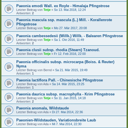
Paeonia emodi Wall. ex Royle - Himalaja Pfingstrose
Letzter Beitrag von
Tetje
«
So 13. Mai 2018, 12:24
Antworten:
2
Paeonia mascula ssp. mascula (L.) Mill. - Korallenrote
Pfingstrose
Letzter Beitrag von
Tetje
«
Mo 27. Mär 2017, 20:08
Paeonia cambessedesii (Willk.) Willk. - Balearen Pfingstrose
Letzter Beitrag von
Tetje
«
Sa 1. Okt 2016, 11:49
Antworten:
2
Paeonia clusii subsp. rhodia (Stearn) Tzanoud.
Letzter Beitrag von
Tetje
«
Fr 12. Feb 2016, 22:00
Paeonia officinalis subsp. microcarpa (Boiss. & Reuter)
Nyma
Letzter Beitrag von
Bernd
«
Sa 21. Mär 2015, 19:49
Antworten:
1
Paeonia lactiflora Pall. - Chinesische Pfingstrose
Letzter Beitrag von
Ada
«
Sa 14. Mär 2015, 23:25
Antworten:
1
Paeonia daurica subsp. macrophylla - Krim Pfingstrose
Letzter Beitrag von
Tetje
«
So 11. Jan 2015, 14:18
Antworten:
2
Paeonia anomala, Wildstaude
Letzter Beitrag von
Ada
«
Di 27. Mai 2014, 22:36
Paeonien-Wildstauden, Variationsbreite Laub
Letzter Beitrag von
Ada
«
Mi 7. Mai 2014, 22:30