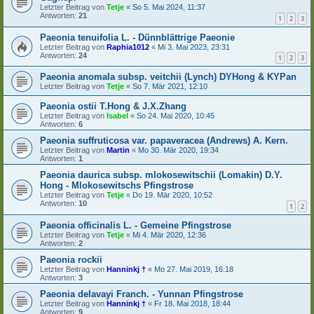
Letzter Beitrag von
Tetje
«
So 5. Mai 2024, 11:37
Antworten:
21
1
2
3
Paeonia tenuifolia L. - Dünnblättrige Paeonie
Letzter Beitrag von
Raphia1012
«
Mi 3. Mai 2023, 23:31
Antworten:
24
1
2
3
Paeonia anomala subsp. veitchii (Lynch) DYHong & KYPan
Letzter Beitrag von
Tetje
«
So 7. Mär 2021, 12:10
Paeonia ostii T.Hong & J.X.Zhang
Letzter Beitrag von
Isabel
«
So 24. Mai 2020, 10:45
Antworten:
6
Paeonia suffruticosa var. papaveracea (Andrews) A. Kern.
Letzter Beitrag von
Martin
«
Mo 30. Mär 2020, 19:34
Antworten:
1
Paeonia daurica subsp. mlokosewitschii (Lomakin) D.Y.
Hong - Mlokosewitschs Pfingstrose
Letzter Beitrag von
Tetje
«
Do 19. Mär 2020, 10:52
Antworten:
10
1
2
Paeonia officinalis L. - Gemeine Pfingstrose
Letzter Beitrag von
Tetje
«
Mi 4. Mär 2020, 12:36
Antworten:
2
Paeonia rockii
Letzter Beitrag von
Hanninkj †
«
Mo 27. Mai 2019, 16:18
Antworten:
3
Paeonia delavayi Franch. - Yunnan Pfingstrose
Letzter Beitrag von
Hanninkj †
«
Fr 18. Mai 2018, 18:44
Antworten:
9