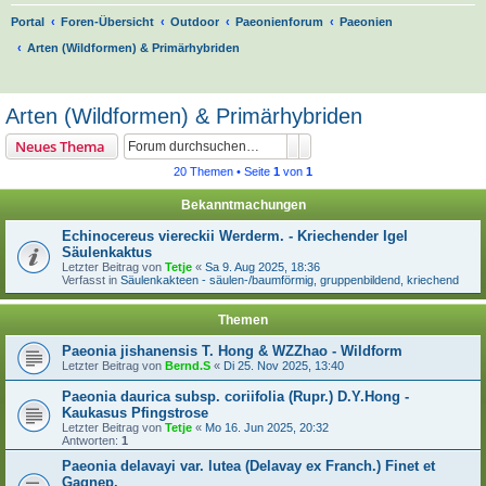
Portal
Foren-Übersicht
Outdoor
Paeonienforum
Paeonien
Arten (Wildformen) & Primärhybriden
S
u
Arten (Wildformen) & Primärhybriden
c
Suche
Erweiterte Suche
Neues Thema
h
20 Themen • Seite
1
von
1
e
Bekanntmachungen
Echinocereus viereckii Werderm. - Kriechender Igel
Säulenkaktus
Letzter Beitrag von
Tetje
«
Sa 9. Aug 2025, 18:36
Verfasst in
Säulenkakteen - säulen-/baumförmig, gruppenbildend, kriechend
Themen
Paeonia jishanensis T. Hong & WZZhao - Wildform
Letzter Beitrag von
Bernd.S
«
Di 25. Nov 2025, 13:40
Paeonia daurica subsp. coriifolia (Rupr.) D.Y.Hong -
Kaukasus Pfingstrose
Letzter Beitrag von
Tetje
«
Mo 16. Jun 2025, 20:32
Antworten:
1
Paeonia delavayi var. lutea (Delavay ex Franch.) Finet et
Gagnep.