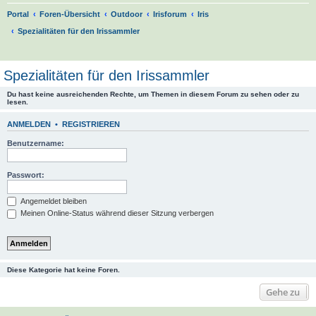
Portal
Foren-Übersicht
Outdoor
Irisforum
Iris
Spezialitäten für den Irissammler
S
u
Spezialitäten für den Irissammler
c
Du hast keine ausreichenden Rechte, um Themen in diesem Forum zu sehen oder zu
h
lesen.
e
ANMELDEN
•
REGISTRIEREN
Benutzername:
Passwort:
Angemeldet bleiben
Meinen Online-Status während dieser Sitzung verbergen
Diese Kategorie hat keine Foren.
Gehe zu