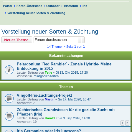
Portal
Foren-Übersicht
Outdoor
Irisforum
Iris
Vorstellung neuer Sorten & Züchtung
S
u
Vorstellung neuer Sorten & Züchtung
c
Suche
Erweiterte Suche
Neues Thema
h
14 Themen • Seite
1
von
1
e
Bekanntmachungen
Pelargonium 'Red Rambler' - Zonale Hybride- Meine
Entdeckung in 2015
Letzter Beitrag von
Tetje
«
Di 13. Okt 2015, 17:20
Verfasst in
Pelargoniensorten
Themen
Vingolf-Iris-Züchtungs-Projekt
Letzter Beitrag von
Martin
«
So 17. Mai 2020, 16:47
Antworten:
7
Züchterisches Grundwissen für die gezielte Zucht mit
Pflanzen (Iris)
Letzter Beitrag von
Harald
«
Sa 3. Sep 2016, 14:38
Antworten:
19
1
2
Iris Germanica oder Iris lutescens?