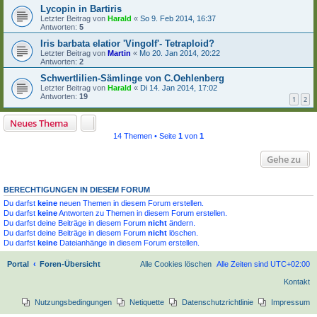
Lycopin in Bartiris
Letzter Beitrag von
Harald
«
So 9. Feb 2014, 16:37
Antworten:
5
Iris barbata elatior 'Vingolf'- Tetraploid?
Letzter Beitrag von
Martin
«
Mo 20. Jan 2014, 20:22
Antworten:
2
Schwertlilien-Sämlinge von C.Oehlenberg
Letzter Beitrag von
Harald
«
Di 14. Jan 2014, 17:02
Antworten:
19
1
2
Neues Thema
14 Themen • Seite
1
von
1
Gehe zu
BERECHTIGUNGEN IN DIESEM FORUM
Du darfst
keine
neuen Themen in diesem Forum erstellen.
Du darfst
keine
Antworten zu Themen in diesem Forum erstellen.
Du darfst deine Beiträge in diesem Forum
nicht
ändern.
Du darfst deine Beiträge in diesem Forum
nicht
löschen.
Du darfst
keine
Dateianhänge in diesem Forum erstellen.
Portal
Foren-Übersicht
Alle Cookies löschen
Alle Zeiten sind
UTC+02:00
Kontakt
Nutzungsbedingungen
Netiquette
Datenschutzrichtlinie
Impressum