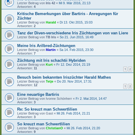
Letzter Beitrag von
Iris 42
«
Mi 9. Mär 2016, 21:13
Antworten:
4
Kritische Bemerkungen über Bartiris - Anregungen für
Züchter
Letzter Beitrag von
Harald
«
Di 13. Okt 2015, 15:03
Antworten:
2
Tanz der Diven-verschiedene Iris Züchtungen von van Liere
Letzter Beitrag von
TB Iris
«
So 21. Jun 2015, 16:49
Meine Iris Arilbred-Züchtungen
Letzter Beitrag von
Martin
«
Sa 14. Feb 2015, 23:30
Antworten:
7
Züchtung mit Iris schachtii Hybriden
Letzter Beitrag von
Kurt
«
Fr 12. Dez 2014, 21:19
Antworten:
11
1
2
Besuch beim bekannten Iriszüchter Harald Mathes
Letzter Beitrag von
Tetje
«
Do 20. Nov 2014, 17:31
Antworten:
12
1
2
Eine neuartige Bartiris
Letzter Beitrag von
Ivonne Schönherr
«
Fr 2. Mai 2014, 14:47
Antworten:
3
Re: So kreuzt man Schwertlilien
Letzter Beitrag von
Gast
«
Mi 26. Feb 2014, 21:21
Antworten:
3
So kreuzt man Schwertlilien
Letzter Beitrag von
ChristianO
«
Mi 26. Feb 2014, 21:20
Antworten:
9