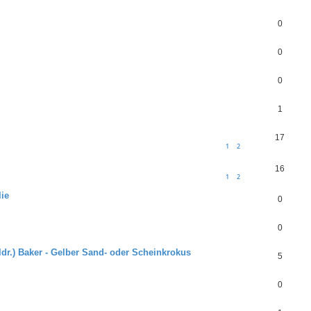
0
0
0
1
17
1
2
16
1
2
ie
0
0
dr.) Baker - Gelber Sand- oder Scheinkrokus
5
0