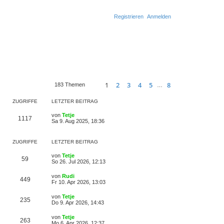
Registrieren
Anmelden
S
u
c
1
2
3
4
5
8
h
183 Themen
…
Seite
1
von
8
Nächste
e
ZUGRIFFE
LETZTER BEITRAG
von
Tetje
1117
Sa 9. Aug 2025, 18:36
ZUGRIFFE
LETZTER BEITRAG
von
Tetje
59
So 26. Jul 2026, 12:13
von
Rudi
449
Fr 10. Apr 2026, 13:03
von
Tetje
235
Do 9. Apr 2026, 14:43
von
Tetje
263
Mo 6. Apr 2026, 12:37