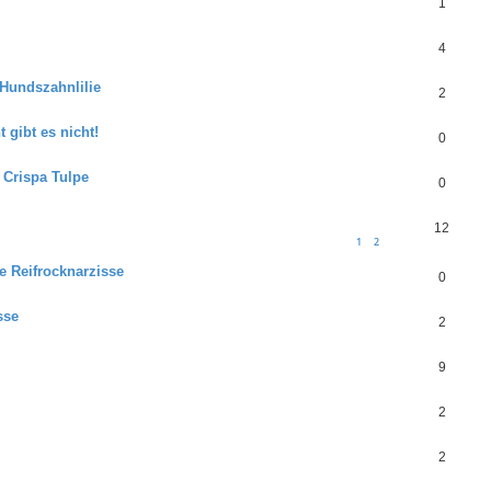
1
4
 Hundszahnlilie
2
 gibt es nicht!
0
e Crispa Tulpe
0
12
1
2
e Reifrocknarzisse
0
sse
2
9
2
2