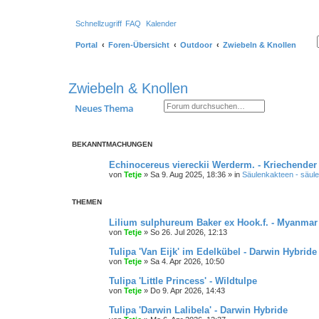
Schnellzugriff
FAQ
Kalender
Su
Er
Portal
Foren-Übersicht
Outdoor
Zwiebeln & Knollen
Zwiebeln & Knollen
Suche
Erweiterte Suche
Neues Thema
BEKANNTMACHUNGEN
Echinocereus viereckii Werderm. - Kriechender
von
Tetje
»
Sa 9. Aug 2025, 18:36
» in
Säulenkakteen - säule
THEMEN
Lilium sulphureum Baker ex Hook.f. - Myanmar 
von
Tetje
»
So 26. Jul 2026, 12:13
Tulipa 'Van Eijk' im Edelkübel - Darwin Hybride
von
Tetje
»
Sa 4. Apr 2026, 10:50
Tulipa 'Little Princess' - Wildtulpe
von
Tetje
»
Do 9. Apr 2026, 14:43
Tulipa 'Darwin Lalibela' - Darwin Hybride