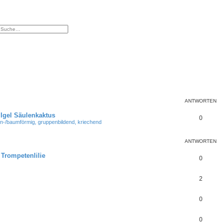
che
weiterte Suche
ANTWORTEN
 Igel Säulenkaktus
0
n-/baumförmig, gruppenbildend, kriechend
ANTWORTEN
Trompetenlilie
0
2
0
0