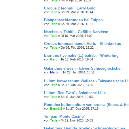
von
Tetje
»
Mo 6. Apr 2026, 12:37
Crocus x leonidii 'Early Gold'
von
Tetje
»
So 29. Mär 2026, 11:44
Blattpanaschierungen bei Tulpen
von
Tetje
»
So 29. Mär 2026, 11:31
Narcissus 'Tahiti' - Gefüllte Narzisse
von
Tetje
»
Di 10. Mär 2026, 14:09
Crocus tommasinianus Herb. - Elfenkrokus
von
Tetje
»
Do 26. Feb 2026, 15:22
Eranthis hyemalis (L.) Salisb. - Winterling
von
Gerd
»
Fr 12. Feb 2016, 16:04
Galanthus elwesii - Elwes Schneeglöckchen
von
Martin
»
Mi 22. Jan 2014, 16:11
Lilium formosanum Wallace - Taiwanesische Lil
von
Tetje
»
Sa 17. Jan 2026, 13:36
Lilium 'Red Twin' - Asiatische Lilie
von
Tetje
»
So 11. Jan 2026, 10:53
Romulea bulbocodium var. crocea (Boiss. & Hel
von
Bernd.S
»
Sa 27. Dez 2025, 17:16
Tulipan 'Monte Casino'
von
Tetje
»
Mi 19. Nov 2025, 15:05
Galanthus 'Brenda Troyle' - Schneeglöckchen