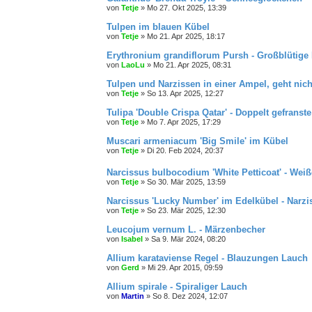
von
Tetje
»
Mo 27. Okt 2025, 13:39
Tulpen im blauen Kübel
von
Tetje
»
Mo 21. Apr 2025, 18:17
Erythronium grandiflorum Pursh - Großblütige
von
LaoLu
»
Mo 21. Apr 2025, 08:31
Tulpen und Narzissen in einer Ampel, geht nicht
von
Tetje
»
So 13. Apr 2025, 12:27
Tulipa 'Double Crispa Qatar' - Doppelt gefranst
von
Tetje
»
Mo 7. Apr 2025, 17:29
Muscari armeniacum 'Big Smile' im Kübel
von
Tetje
»
Di 20. Feb 2024, 20:37
Narcissus bulbocodium 'White Petticoat' - Weiß
von
Tetje
»
So 30. Mär 2025, 13:59
Narcissus 'Lucky Number' im Edelkübel - Narzi
von
Tetje
»
So 23. Mär 2025, 12:30
Leucojum vernum L. - Märzenbecher
von
Isabel
»
Sa 9. Mär 2024, 08:20
Allium karataviense Regel - Blauzungen Lauch
von
Gerd
»
Mi 29. Apr 2015, 09:59
Allium spirale - Spiraliger Lauch
von
Martin
»
So 8. Dez 2024, 12:07