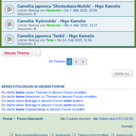
Camellia japonica 'Shintsukasa-Nishiki' - Higo Kamelie
Letzter Beitrag von
Hiodoshi
«
Do 7. Mär 2019, 15:55
Antworten:
6
Camellia 'Kyônishiki' - Higo Kamelie
Letzter Beitrag von
Hiodoshi
«
Mo 4. Mär 2019, 14:27
Antworten:
8
Camellia japonica 'Tenkô' - Higo Kamelie
Letzter Beitrag von
Tetje
«
Do 14. Feb 2019, 11:55
Antworten:
2
Neues Thema
1
2
3
Nächste
56 Themen
Gehe zu
BERECHTIGUNGEN IN DIESEM FORUM
Du darfst
keine
neuen Themen in diesem Forum erstellen.
Du darfst
keine
Antworten zu Themen in diesem Forum erstellen.
Du darfst deine Beiträge in diesem Forum
nicht
ändern.
Du darfst deine Beiträge in diesem Forum
nicht
löschen.
Du darfst
keine
Dateianhänge in diesem Forum erstellen.
Portal
Foren-Übersicht
Alle Cookies löschen
Alle Zeiten sind
UTC+02:00
Kontakt
Nutzungsbedingungen
Netiquette
Datenschutzrichtlinie
Impressum