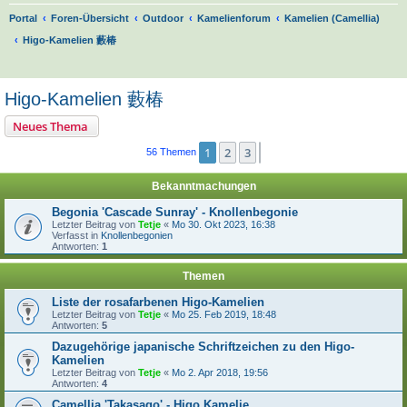
Portal
Foren-Übersicht
Outdoor
Kamelienforum
Kamelien (Camellia)
Higo-Kamelien 藪椿
S
u
Higo-Kamelien 藪椿
c
Neues Thema
h
e
1
2
3
Nächste
56 Themen
Bekanntmachungen
Begonia 'Cascade Sunray' - Knollenbegonie
Letzter Beitrag von
Tetje
«
Mo 30. Okt 2023, 16:38
Verfasst in
Knollenbegonien
Antworten:
1
Themen
Liste der rosafarbenen Higo-Kamelien
Letzter Beitrag von
Tetje
«
Mo 25. Feb 2019, 18:48
Antworten:
5
Dazugehörige japanische Schriftzeichen zu den Higo-
Kamelien
Letzter Beitrag von
Tetje
«
Mo 2. Apr 2018, 19:56
Antworten:
4
Camellia 'Takasago' - Higo Kamelie