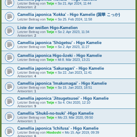
Letzter Beitrag von
Tetje
«
So 21. Apr 2024, 11:44
Antworten:
2
Camellia japonica 'Kokka' - Higo Kamelie (国華 こっか)
Letzter Beitrag von
Tetje
«
So 25. Feb 2024, 11:58
Liste der weißen Higo-Kamelien
Letzter Beitrag von
Tetje
«
So 2. Apr 2023, 11:34
Antworten:
2
Camellia japonica 'Shūgetsu' - Higo Kamelie
Letzter Beitrag von
Tetje
«
So 2. Apr 2023, 11:27
Camellia japonica Higo-ôzeki - Higo Kamelie
Letzter Beitrag von
Tetje
«
Mi 8. Mär 2023, 13:21
Camellia japonica 'Sakuragari' - Higo Kamelie
Letzter Beitrag von
Tetje
«
So 22. Jan 2023, 11:41
Antworten:
4
Camellia japonica 'Imakumagai' - Higo Kamelie
Letzter Beitrag von
Tetje
«
So 15. Jan 2023, 18:51
Antworten:
1
Camellia japonica 'Jitsugetsusei' - Higo Kamelie
Letzter Beitrag von
Tetje
«
So 4. Okt 2020, 12:10
Antworten:
9
Camellia 'Shukô-no-tsuki' -Higo Kamelie
Letzter Beitrag von
Tetje
«
Mo 23. Mär 2020, 09:50
Antworten:
1
Camellia japonica 'Ichifusa' - Higo Kamelie
Letzter Beitrag von
Hiodoshi
«
Mo 15. Apr 2019, 09:39
Antworten:
6