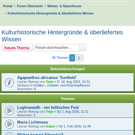
Portal
Foren-Übersicht
Wetter- & Naturforum
Kulturhistorische Hintergründe & überliefertes Wissen
S
u
Kulturhistorische Hintergründe & überliefertes
c
Wissen
h
Suche
Erweiterte Suche
Neues Thema
e
1
2
Nächste
28 Themen
Bekanntmachungen
Agapanthus africanus 'Sunfield'
Letzter Beitrag von
Tetje
«
Fr 16. Aug 2024, 15:31
Verfasst in
Knollen-, Zwiebel- und Rhizompflanzen
Antworten:
4
Themen
Lughnasadh - ein keltisches Fest
Letzter Beitrag von
Tetje
«
So 2. Aug 2026, 11:21
Antworten:
1
Maria Lichtmess
Letzter Beitrag von
Isabel
«
So 1. Feb 2026, 11:49
Woher kommt Silvester?