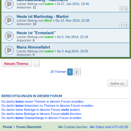
Letzter Beitrag von
Isabel
«
Di 27. Jan 2015, 19:40
Antworten:
11
1
2
Heute ist Martinstag - Martini
Letzter Beitrag von
Moni
«
Do 13. Nov 2014, 21:08
Antworten:
10
1
2
Heute ist "Erntedank"
Letzter Beitrag von
Isabel
«
So 5. Okt 2014, 22:18
Antworten:
6
Maria Himmelfahrt
Letzter Beitrag von
Isabel
«
So 3. Aug 2014, 19:25
Antworten:
5
Neues Thema
1
2
Nächste
28 Themen
Gehe zu
BERECHTIGUNGEN IN DIESEM FORUM
Du darfst
keine
neuen Themen in diesem Forum erstellen.
Du darfst
keine
Antworten zu Themen in diesem Forum erstellen.
Du darfst deine Beiträge in diesem Forum
nicht
ändern.
Du darfst deine Beiträge in diesem Forum
nicht
löschen.
Du darfst
keine
Dateianhänge in diesem Forum erstellen.
Portal
Foren-Übersicht
Alle Cookies löschen
Alle Zeiten sind
UTC+02:00