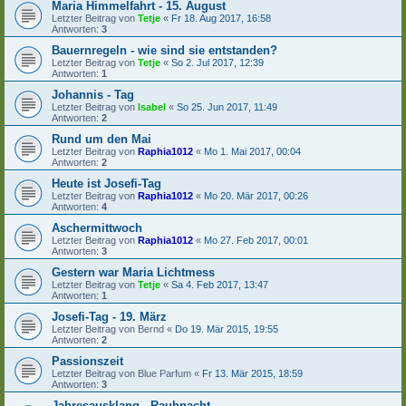
Maria Himmelfahrt - 15. August
Letzter Beitrag von
Tetje
«
Fr 18. Aug 2017, 16:58
Antworten:
3
Bauernregeln - wie sind sie entstanden?
Letzter Beitrag von
Tetje
«
So 2. Jul 2017, 12:39
Antworten:
1
Johannis - Tag
Letzter Beitrag von
Isabel
«
So 25. Jun 2017, 11:49
Antworten:
2
Rund um den Mai
Letzter Beitrag von
Raphia1012
«
Mo 1. Mai 2017, 00:04
Antworten:
2
Heute ist Josefi-Tag
Letzter Beitrag von
Raphia1012
«
Mo 20. Mär 2017, 00:26
Antworten:
4
Aschermittwoch
Letzter Beitrag von
Raphia1012
«
Mo 27. Feb 2017, 00:01
Antworten:
3
Gestern war Maria Lichtmess
Letzter Beitrag von
Tetje
«
Sa 4. Feb 2017, 13:47
Antworten:
1
Josefi-Tag - 19. März
Letzter Beitrag von
Bernd
«
Do 19. Mär 2015, 19:55
Antworten:
2
Passionszeit
Letzter Beitrag von
Blue Parfum
«
Fr 13. Mär 2015, 18:59
Antworten:
3
Jahresausklang - Rauhnacht