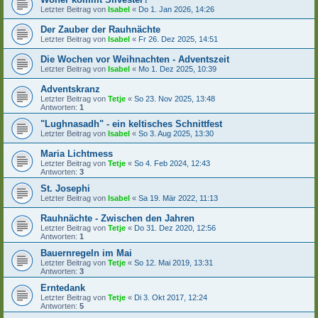
Letzter Beitrag von
Isabel
«
Do 1. Jan 2026, 14:26
Der Zauber der Rauhnächte
Letzter Beitrag von
Isabel
«
Fr 26. Dez 2025, 14:51
Die Wochen vor Weihnachten - Adventszeit
Letzter Beitrag von
Isabel
«
Mo 1. Dez 2025, 10:39
Adventskranz
Letzter Beitrag von
Tetje
«
So 23. Nov 2025, 13:48
Antworten:
1
"Lughnasadh" - ein keltisches Schnittfest
Letzter Beitrag von
Isabel
«
So 3. Aug 2025, 13:30
Maria Lichtmess
Letzter Beitrag von
Tetje
«
So 4. Feb 2024, 12:43
Antworten:
3
St. Josephi
Letzter Beitrag von
Isabel
«
Sa 19. Mär 2022, 11:13
Rauhnächte - Zwischen den Jahren
Letzter Beitrag von
Tetje
«
Do 31. Dez 2020, 12:56
Antworten:
1
Bauernregeln im Mai
Letzter Beitrag von
Tetje
«
So 12. Mai 2019, 13:31
Antworten:
3
Erntedank
Letzter Beitrag von
Tetje
«
Di 3. Okt 2017, 12:24
Antworten:
5