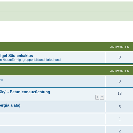
Suche
ANTWORTEN
 Igel Säulenkaktus
0
n-/baumförmig, gruppenbildend, kriechend
ANTWORTEN
re
0
 Sky' - Petunienneuzüchtung
18
1
2
rgia alata)
5
1
2