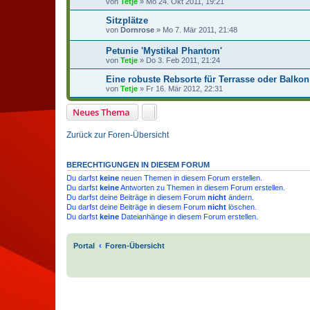
von
Tetje
»
Mo 24. Okt 2011, 19:21
Sitzplätze
von
Dornrose
»
Mo 7. Mär 2011, 21:48
Petunie 'Mystikal Phantom'
von
Tetje
»
Do 3. Feb 2011, 21:24
Eine robuste Rebsorte für Terrasse oder Balkon
von
Tetje
»
Fr 16. Mär 2012, 22:31
Neues Thema
Zurück zur Foren-Übersicht
BERECHTIGUNGEN IN DIESEM FORUM
Du darfst
keine
neuen Themen in diesem Forum erstellen.
Du darfst
keine
Antworten zu Themen in diesem Forum erstellen.
Du darfst deine Beiträge in diesem Forum
nicht
ändern.
Du darfst deine Beiträge in diesem Forum
nicht
löschen.
Du darfst
keine
Dateianhänge in diesem Forum erstellen.
Portal
Foren-Übersicht