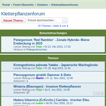
S
Portal
Foren-Übersicht
Outdoor
Kletterpflanzenforum
u
Kletterpflanzenforum
c
Suche
Erweiterte Suche
Neues Thema
h
20 Themen • Seite
1
von
1
e
Bekanntmachungen
Pelargonium 'Red Rambler' - Zonale Hybride- Meine
Entdeckung in 2015
Letzter Beitrag von
Tetje
«
Di 13. Okt 2015, 17:20
Verfasst in
Pelargoniensorten
Themen
Kirengeshoma palmata Yatabe - Japanische Wachsglocke
Letzter Beitrag von
Tetje
«
Fr 25. Aug 2023, 11:42
Pteroxygonum giraldii Dammer & Diels
Letzter Beitrag von
Martin
«
Fr 11. Nov 2022, 12:40
Antworten:
1
Wisteria (Blauregen) - Invasive Kletterpflanzen
Letzter Beitrag von
Tetje
«
So 6. Jun 2021, 14:05
Antworten:
27
1
2
3
Hedera hibernica (G.Kirchn.) Carrière - Irischer Efeu
Letzter Beitrag von
Isabel
«
Mi 30. Dez 2020, 15:12
Antworten:
2