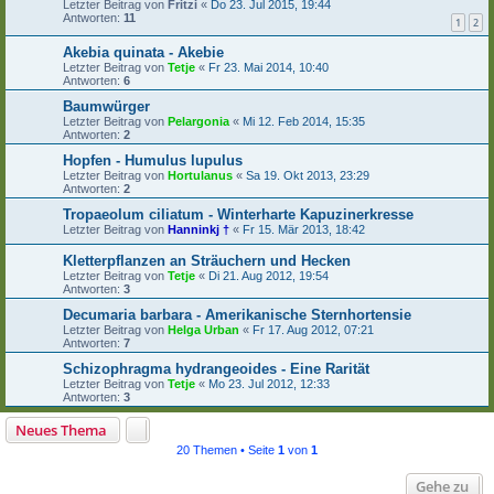
Letzter Beitrag von
Fritzi
«
Do 23. Jul 2015, 19:44
Antworten:
11
1
2
Akebia quinata - Akebie
Letzter Beitrag von
Tetje
«
Fr 23. Mai 2014, 10:40
Antworten:
6
Baumwürger
Letzter Beitrag von
Pelargonia
«
Mi 12. Feb 2014, 15:35
Antworten:
2
Hopfen - Humulus lupulus
Letzter Beitrag von
Hortulanus
«
Sa 19. Okt 2013, 23:29
Antworten:
2
Tropaeolum ciliatum - Winterharte Kapuzinerkresse
Letzter Beitrag von
Hanninkj †
«
Fr 15. Mär 2013, 18:42
Kletterpflanzen an Sträuchern und Hecken
Letzter Beitrag von
Tetje
«
Di 21. Aug 2012, 19:54
Antworten:
3
Decumaria barbara - Amerikanische Sternhortensie
Letzter Beitrag von
Helga Urban
«
Fr 17. Aug 2012, 07:21
Antworten:
7
Schizophragma hydrangeoides - Eine Rarität
Letzter Beitrag von
Tetje
«
Mo 23. Jul 2012, 12:33
Antworten:
3
Neues Thema
20 Themen • Seite
1
von
1
Gehe zu