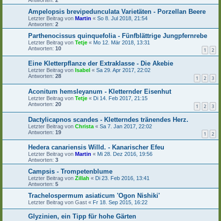
Ampelopsis brevipedunculata Varietäten - Porzellan Beere
Letzter Beitrag von
Martin
«
So 8. Jul 2018, 21:54
Antworten:
2
Parthenocissus quinquefolia - Fünfblättrige Jungpfernrebe
Letzter Beitrag von
Tetje
«
Mo 12. Mär 2018, 13:31
Antworten:
10
1
2
Eine Kletterpflanze der Extraklasse - Die Akebie
Letzter Beitrag von
Isabel
«
Sa 29. Apr 2017, 22:02
Antworten:
28
1
2
3
Aconitum hemsleyanum - Kletternder Eisenhut
Letzter Beitrag von
Tetje
«
Di 14. Feb 2017, 21:15
Antworten:
20
1
2
3
Dactylicapnos scandes - Kletterndes tränendes Herz.
Letzter Beitrag von
Christa
«
Sa 7. Jan 2017, 22:02
Antworten:
19
1
2
Hedera canariensis Willd. - Kanarischer Efeu
Letzter Beitrag von
Martin
«
Mi 28. Dez 2016, 19:56
Antworten:
3
Campsis - Trompetenblume
Letzter Beitrag von
Zillah
«
Di 23. Feb 2016, 13:41
Antworten:
5
Trachelospermum asiaticum 'Ogon Nishiki'
Letzter Beitrag von
Gast
«
Fr 18. Sep 2015, 16:22
Glyzinien, ein Tipp für hohe Gärten