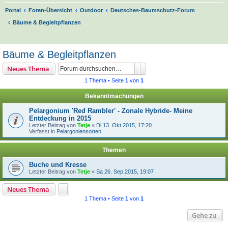
Portal
Foren-Übersicht
Outdoor
Deutsches-Baumschutz-Forum
Bäume & Begleitpflanzen
S
u
Bäume & Begleitpflanzen
c
Suche
Erweiterte Suche
Neues Thema
h
1 Thema • Seite
1
von
1
e
Bekanntmachungen
Pelargonium 'Red Rambler' - Zonale Hybride- Meine
Entdeckung in 2015
Letzter Beitrag von
Tetje
«
Di 13. Okt 2015, 17:20
Verfasst in
Pelargoniensorten
Themen
Buche und Kresse
Letzter Beitrag von
Tetje
«
Sa 26. Sep 2015, 19:07
Neues Thema
1 Thema • Seite
1
von
1
Gehe zu