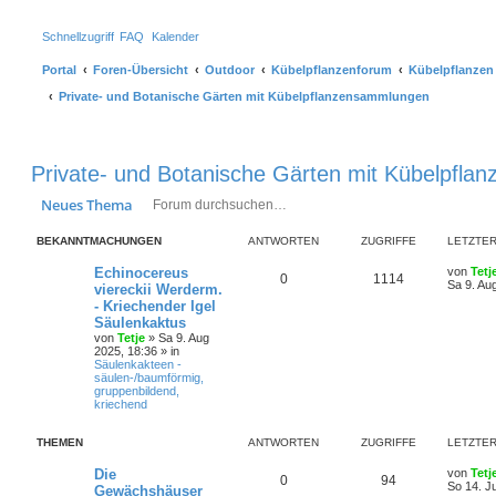
Schnellzugriff
FAQ
Kalender
Portal
Foren-Übersicht
Outdoor
Kübelpflanzenforum
Kübelpflanzen
Private- und Botanische Gärten mit Kübelpflanzensammlungen
Private- und Botanische Gärten mit Kübelpfl
Suche
Erweiterte Suche
Neues Thema
BEKANNTMACHUNGEN
ANTWORTEN
ZUGRIFFE
LETZTER
Echinocereus
von
Tetj
0
1114
Sa 9. Au
viereckii Werderm.
- Kriechender Igel
Säulenkaktus
von
Tetje
»
Sa 9. Aug
2025, 18:36
» in
Säulenkakteen -
säulen-/baumförmig,
gruppenbildend,
kriechend
THEMEN
ANTWORTEN
ZUGRIFFE
LETZTER
Die
von
Tetj
0
94
So 14. J
Gewächshäuser