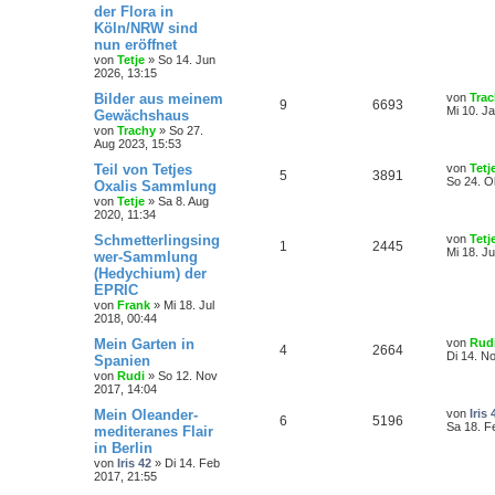
der Flora in
Köln/NRW sind
nun eröffnet
von
Tetje
»
So 14. Jun
2026, 13:15
Bilder aus meinem
von
Tra
9
6693
Mi 10. J
Gewächshaus
von
Trachy
»
So 27.
Aug 2023, 15:53
Teil von Tetjes
von
Tetj
5
3891
So 24. O
Oxalis Sammlung
von
Tetje
»
Sa 8. Aug
2020, 11:34
Schmetterlingsing
von
Tetj
1
2445
Mi 18. Ju
wer-Sammlung
(Hedychium) der
EPRIC
von
Frank
»
Mi 18. Jul
2018, 00:44
Mein Garten in
von
Rud
4
2664
Di 14. N
Spanien
von
Rudi
»
So 12. Nov
2017, 14:04
Mein Oleander-
von
Iris 
6
5196
Sa 18. F
mediteranes Flair
in Berlin
von
Iris 42
»
Di 14. Feb
2017, 21:55