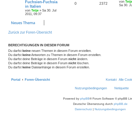
Fuchsien-Fuchsia
von
Tetj
0
2372
Sa 30. Ju
in Italien
von
Tetje
»
Sa 30. Jul
2011, 09:37
Neues Thema
Zurück zur Foren-Übersicht
BERECHTIGUNGEN IN DIESEM FORUM
Du darfst
keine
neuen Themen in diesem Forum erstellen.
Du darfst
keine
Antworten zu Themen in diesem Forum erstellen.
Du darfst deine Beiträge in diesem Forum
nicht
ändern.
Du darfst deine Beiträge in diesem Forum
nicht
löschen.
Du darfst
keine
Dateianhänge in diesem Forum erstellen.
Portal
Foren-Übersicht
Kontakt
Alle Coo
Nutzungsbedingungen
Netiquette
Powered by
phpBB
® Forum Software © phpBB Lim
Deutsche Übersetzung durch
phpBB.de
Datenschutz
|
Nutzungsbedingungen