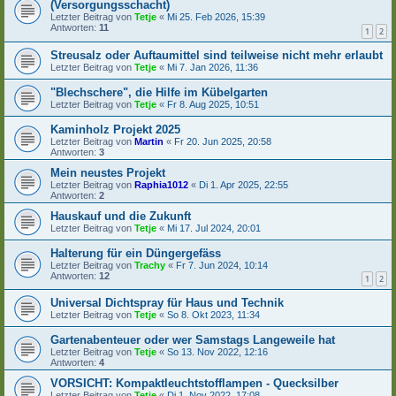
(Versorgungsschacht)
Letzter Beitrag von
Tetje
«
Mi 25. Feb 2026, 15:39
Antworten:
11
1
2
Streusalz oder Auftaumittel sind teilweise nicht mehr erlaubt
Letzter Beitrag von
Tetje
«
Mi 7. Jan 2026, 11:36
"Blechschere", die Hilfe im Kübelgarten
Letzter Beitrag von
Tetje
«
Fr 8. Aug 2025, 10:51
Kaminholz Projekt 2025
Letzter Beitrag von
Martin
«
Fr 20. Jun 2025, 20:58
Antworten:
3
Mein neustes Projekt
Letzter Beitrag von
Raphia1012
«
Di 1. Apr 2025, 22:55
Antworten:
2
Hauskauf und die Zukunft
Letzter Beitrag von
Tetje
«
Mi 17. Jul 2024, 20:01
Halterung für ein Düngergefäss
Letzter Beitrag von
Trachy
«
Fr 7. Jun 2024, 10:14
Antworten:
12
1
2
Universal Dichtspray für Haus und Technik
Letzter Beitrag von
Tetje
«
So 8. Okt 2023, 11:34
Gartenabenteuer oder wer Samstags Langeweile hat
Letzter Beitrag von
Tetje
«
So 13. Nov 2022, 12:16
Antworten:
4
VORSICHT: Kompaktleuchtstofflampen - Quecksilber
Letzter Beitrag von
Tetje
«
Di 1. Nov 2022, 17:08