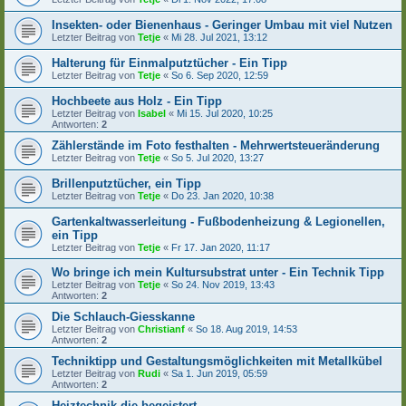
Insekten- oder Bienenhaus - Geringer Umbau mit viel Nutzen
Letzter Beitrag von
Tetje
«
Mi 28. Jul 2021, 13:12
Halterung für Einmalputztücher - Ein Tipp
Letzter Beitrag von
Tetje
«
So 6. Sep 2020, 12:59
Hochbeete aus Holz - Ein Tipp
Letzter Beitrag von
Isabel
«
Mi 15. Jul 2020, 10:25
Antworten:
2
Zählerstände im Foto festhalten - Mehrwertsteueränderung
Letzter Beitrag von
Tetje
«
So 5. Jul 2020, 13:27
Brillenputztücher, ein Tipp
Letzter Beitrag von
Tetje
«
Do 23. Jan 2020, 10:38
Gartenkaltwasserleitung - Fußbodenheizung & Legionellen,
ein Tipp
Letzter Beitrag von
Tetje
«
Fr 17. Jan 2020, 11:17
Wo bringe ich mein Kultursubstrat unter - Ein Technik Tipp
Letzter Beitrag von
Tetje
«
So 24. Nov 2019, 13:43
Antworten:
2
Die Schlauch-Giesskanne
Letzter Beitrag von
Christianf
«
So 18. Aug 2019, 14:53
Antworten:
2
Techniktipp und Gestaltungsmöglichkeiten mit Metallkübel
Letzter Beitrag von
Rudi
«
Sa 1. Jun 2019, 05:59
Antworten:
2
Heiztechnik die begeistert