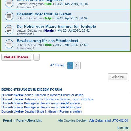
Letzter Beitrag von
Rudi
«
So 26. Mai 2019, 05:45
Antworten:
1
Edelstahl oder Rost im Garten
Letzter Beitrag von
Tetje
«
So 21. Apr 2019, 08:34
Der Polier-oder Maurerhammer für Tontöpfe
Letzter Beitrag von
Martin
«
Mo 23. Jul 2018, 22:42
Antworten:
1
Bewässerung für das Staudenbeet
Letzter Beitrag von
Tetje
«
So 22. Apr 2018, 12:50
Antworten:
1
Neues Thema
1
2
Nächste
47 Themen
Gehe zu
BERECHTIGUNGEN IN DIESEM FORUM
Du darfst
keine
neuen Themen in diesem Forum erstellen.
Du darfst
keine
Antworten zu Themen in diesem Forum erstellen.
Du darfst deine Beiträge in diesem Forum
nicht
ändern.
Du darfst deine Beiträge in diesem Forum
nicht
löschen.
Du darfst
keine
Dateianhänge in diesem Forum erstellen.
Portal
Foren-Übersicht
Alle Cookies löschen
Alle Zeiten sind
UTC+02:00
Kontakt