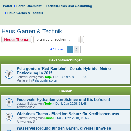
Portal
Foren-Übersicht
Technik,Teich und Gestaltung
Haus-Garten & Technik
S
u
Haus-Garten & Technik
c
Suche
Erweiterte Suche
Neues Thema
h
e
1
2
Nächste
47 Themen
Bekanntmachungen
Pelargonium 'Red Rambler' - Zonale Hybride- Meine
Entdeckung in 2015
Letzter Beitrag von
Tetje
«
Di 13. Okt 2015, 17:20
Verfasst in
Pelargoniensorten
Themen
Feuerwehr Hydranten von Schnee und Eis befreien!
Letzter Beitrag von
Tetje
«
Do 8. Jan 2026, 13:48
Antworten:
2
Wichtiges Thema - Blocking Schutz für Kreditkarten usw.
Letzter Beitrag von
Isabel
«
So 2. Dez 2018, 16:56
Antworten:
3
Wasserversorgung für den Garten, diverse Hinweise