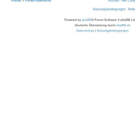
Portal
Foren-Übersicht
Kontakt
Alle Coo
Nutzungsbedingungen
Neti
Powered by
phpBB
® Forum Software © phpBB Lim
Deutsche Übersetzung durch
phpBB.de
Datenschutz
|
Nutzungsbedingungen