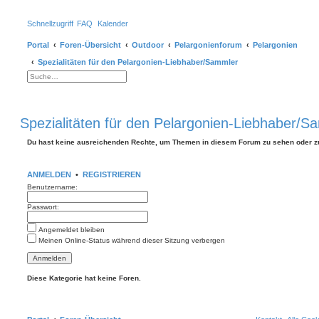
Schnellzugriff
FAQ
Kalender
Portal
Foren-Übersicht
Outdoor
Pelargonienforum
Pelargonien
Spezialitäten für den Pelargonien-Liebhaber/Sammler
S
E
u
r
c
w
h
e
e
i
Spezialitäten für den Pelargonien-Liebhaber/S
t
e
r
Du hast keine ausreichenden Rechte, um Themen in diesem Forum zu sehen oder z
t
e
S
u
ANMELDEN
•
REGISTRIEREN
c
h
Benutzername:
e
Passwort:
Angemeldet bleiben
Meinen Online-Status während dieser Sitzung verbergen
Diese Kategorie hat keine Foren.