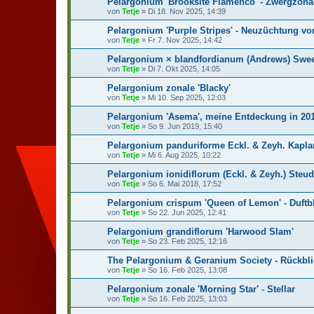
Pelargonium 'Brooksite Flamenco' - Zwergzona
von
Tetje
»
Di 18. Nov 2025, 14:39
Pelargonium 'Purple Stripes' - Neuzüchtung vo
von
Tetje
»
Fr 7. Nov 2025, 14:42
Pelargonium × blandfordianum (Andrews) Swe
von
Tetje
»
Di 7. Okt 2025, 14:05
Pelargonium zonale 'Blacky'
von
Tetje
»
Mi 10. Sep 2025, 12:03
Pelargonium 'Asema', meine Entdeckung in 20
von
Tetje
»
So 9. Jun 2019, 15:40
Pelargonium panduriforme Eckl. & Zeyh. Kapla
von
Tetje
»
Mi 6. Aug 2025, 10:22
Pelargonium ionidiflorum (Eckl. & Zeyh.) Steud
von
Tetje
»
So 6. Mai 2018, 17:52
Pelargonium crispum 'Queen of Lemon' - Duftbl
von
Tetje
»
So 22. Jun 2025, 12:41
Pelargonium grandiflorum 'Harwood Slam'
von
Tetje
»
So 23. Feb 2025, 12:16
The Pelargonium & Geranium Society - Rückbli
von
Tetje
»
So 16. Feb 2025, 13:08
Pelargonium zonale 'Morning Star' - Stellar
von
Tetje
»
So 16. Feb 2025, 13:03