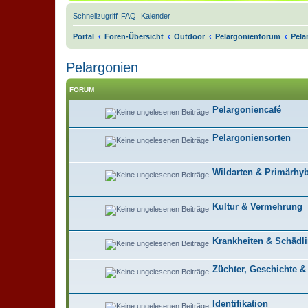
Schnellzugriff
FAQ
Kalender
Portal
Foren-Übersicht
Outdoor
Pelargonienforum
Pela
Pelargonien
FORUM
Pelargoniencafé
Pelargoniensorten
Wildarten & Primärhy
Kultur & Vermehrung
Krankheiten & Schädl
Züchter, Geschichte &
Identifikation