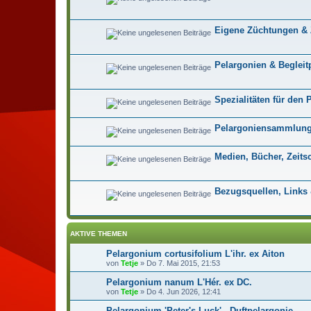
Eigene Züchtungen &
Pelargonien & Begleit
Spezialitäten für den
Pelargoniensammlung
Medien, Bücher, Zeits
Bezugsquellen, Links
AKTIVE THEMEN
Pelargonium cortusifolium L'ihr. ex Aiton
von
Tetje
»
Do 7. Mai 2015, 21:53
Pelargonium nanum L'Hér. ex DC.
von
Tetje
»
Do 4. Jun 2026, 12:41
Pelargonium 'Peter's Luck' - Duftpelargonie