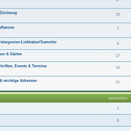
 Züchtung
10
pflanzen
7
 Pelargonien-Liebhaber/Sammler
6
en & Gärten
17
chriften, Events & Termine
15
 & wichtige Adressen
21
ANTWORTEN
2
0