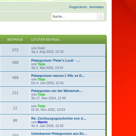
Registrieren
Anmelden
Suche
Erweiterte Suche
BEITRÄGE
LETZTER BEITRAG
N
von
Gast
372
e
Sa 1. Aug 2015, 22:33
u
e
Pelargonium 'Peter's Luck' - …
466
s
N
von
Tetje
t
e
Sa 2. Mai 2026, 13:24
e
u
r
e
Pelargonium nanum L'Hér. ex D…
B
498
s
N
von
Tetje
e
t
e
Do 4. Jun 2026, 12:41
i
e
u
t
r
e
Pelargonien vor der Winterruh…
r
221
B
s
N
von
Tetje
a
e
t
e
So 17. Nov 2024, 11:49
g
i
e
u
t
r
e
N
von
Tetje
r
12
B
s
e
Di 15. Nov 2022, 13:53
a
e
t
u
g
i
e
e
Re: Züchtungsgeschichte von d…
t
r
88
s
N
von
Martin
r
B
t
e
So 4. Jan 2026, 13:20
a
e
e
u
g
i
r
e
Unbekannte Pelargonium aus En…
t
B
103