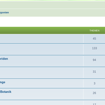
rgonien
THEMEN
45
133
briden
94
31
inge
3
 Botanik
26
17