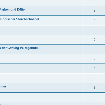
0
 Farben und Düfte
1
thiopischer Storchschnabel
0
0
0
en der Gattung Pelargonium
0
0
0
0
nium
1
0