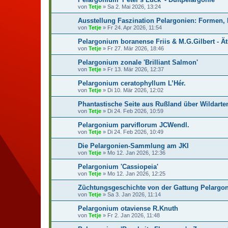
von
Tetje
»
Sa 2. Mai 2026, 13:24
Ausstellung Faszination Pelargonien: Formen,
von
Tetje
»
Fr 24. Apr 2026, 11:54
Pelargonium boranense Friis & M.G.Gilbert - Ä
von
Tetje
»
Fr 27. Mär 2026, 18:46
Pelargonium zonale 'Brilliant Salmon'
von
Tetje
»
Fr 13. Mär 2026, 12:37
Pelargonium ceratophyllum L’Hér.
von
Tetje
»
Di 10. Mär 2026, 12:02
Phantastische Seite aus Rußland über Wildart
von
Tetje
»
Di 24. Feb 2026, 10:59
Pelargonium parviflorum JCWendl.
von
Tetje
»
Di 24. Feb 2026, 10:49
Die Pelargonien-Sammlung am JKI
von
Tetje
»
Mo 12. Jan 2026, 12:36
Pelargonium 'Cassiopeia'
von
Tetje
»
Mo 12. Jan 2026, 12:25
Züchtungsgeschichte von der Gattung Pelargo
von
Tetje
»
Sa 3. Jan 2026, 11:14
Pelargonium otaviense R.Knuth
von
Tetje
»
Fr 2. Jan 2026, 11:48