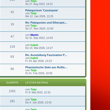
s
N
von
Tetje
r
e
t
e
So 27. Aug 2023, 19:21
a
i
e
u
g
t
r
e
Pelargonium 'Cassiopeia'
r
42
B
s
N
von
Tetje
a
e
t
e
Mo 12. Jan 2026, 12:25
g
i
e
u
t
r
e
Re: Pelargonien und Elfenspie…
r
19
B
s
N
von
Tetje
a
e
t
e
So 17. Nov 2024, 12:00
g
i
e
u
t
r
e
N
von
Martin
r
47
B
s
e
So 11. Sep 2022, 12:03
a
e
t
u
g
i
e
e
N
von
Isabel
t
r
116
s
e
Do 14. Mai 2026, 13:27
r
B
t
u
a
e
e
e
g
i
Re: Ausstellung Faszination P…
r
63
s
t
N
von
Isabel
B
t
r
e
Fr 24. Apr 2026, 13:23
e
e
a
u
i
r
g
e
t
Phantastische Seite aus Rußla…
B
60
s
N
r
von
Tetje
e
t
e
a
Di 24. Feb 2026, 10:59
i
e
u
g
t
r
e
r
B
s
ZUGRIFFE
LETZTER BEITRAG
a
e
t
g
i
e
von
Tetje
t
r
1261
Fr 8. Mai 2015, 12:31
r
B
a
e
g
von
Tetje
i
181
Do 4. Jun 2026, 12:41
t
r
a
von
Tetje