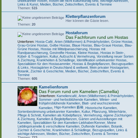
unbekannter Rosen
,
Rosen die nicht kulturwürdig sind
,
Wichtige Adressen,
Links & Kunst
,
Medien, Bücher, Zeitschriften, Events & Termine
Themen:
515
Kletterpflanzenforum
Hier können die Gäste lesen.
Themen:
20
Hostaforum
Das Fachforum rund um Hostas
Unterforen:
Hosta-Café
,
Arten (Wildformen) & Primärhybriden
,
Grüne Hostas
,
Grau-Grüne Hostas
,
Gelbe Hostas
,
Blaue Hostas
,
Blau-Graue Hostas
,
Blau-
Grüne Hostas
,
Hostas mit Mittelpanaschierung
,
Hostas mit
Randpanaschierung
,
Gestreifte Hostas
,
Kleine Hostas
,
Hostas in Stein-,
Kübel- & Troggärten
,
Kultur, Aufzucht & Vermehrung
,
Vorstellung neuer Sorten
& Züchtung
,
Krankheiten & Schädlinge
,
Identifikation unbekannter Hostas
,
Spezialitäten für den Hostasammler
,
Hostas & Begleitpflanzen
,
Bezugsquellen
& Links
,
Hostagärten in Deutschland & weltweit
,
Mein privater Hostagarten
,
Botanik, Züchter & Geschichte
,
Medien, Bücher, Zeitschriften, Events &
Termine
Themen:
605
Kamelienforum
Das Forum rund um Kamelien (Camellia)
Unterforen:
Kameliencafé
,
Arten (Wildformen) & Primärhybriden
,
Sommer- und herbstblühende Kamelien
,
Winter- und
frühjahrsblühende Kamelien
,
Blatt- und wuchszierende
Higo-Kamelien 藪椿
Kamelien
,
,
Historische Kamelien
,
Sortenbestimmung unbekannter Kamelien
,
Kultur, Pflanzung, Winterhärte,
Pflege & Schnitt
,
Kamelien als Kübelpflanze
,
Vermehrung, eigene Züchtungen
& Züchtung
,
Kamelien & Begleitpflanzen
,
Gärten und Ausstellungen mit
Kamelien
,
Spezialitäten für den Kamelien-Liebhaber/Kenner
,
Meine
Lieblingskamelie & verschollene Kamelien
,
Duftende Kamelien
,
Botanik,
Züchter & Geschichte
,
Krankheiten & Schädlinge
,
Bezugsquellen, Links &
wichtige Adressen
,
Medien, Bücher, Zeitschriften, Events & Termine
Themen:
723