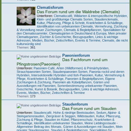
Clematisforum
Das Forum rund um die Waldrebe (Clematis)
Unterforen:
Clematiscafé
,
Wildarten & interspezifische Hybriden
,
Klein- und großblumige Clematis Sorten
,
Staudenclematis
,
Kultur, Pflanzung, Pflege & Schnitt
,
Krankheiten & Schädlinge
,
Identifikation von unbekannten Clematis
,
Vermehrung, Züchtung
& Vorstellung neuer Züchtungen
,
Clematis & Begleitpflanzen
,
Spezialitäten für
den Clematissammler
,
Clematisgärten in Deutschland & Europa
,
Mein privater
Clematisgarten
,
Züchter & Geschichte
,
Bezugsquellen, Links & wichtige
Adressen
,
Medien, Bücher, Zeitschriften, Events & Termine
,
Clematis, die nicht
kulturwürdig sind
Themen:
361
Paeonienforum
Das Fachforum rund um
Pfingstrosen(Paeonien)
Unterforen:
Paeonien-Café
,
Arten (Wildformen) & Primärhybriden
,
Strauchpaeonien Sorten
,
Staudenpaeonien Sorten
,
Paeonia rockii und deren
Hybriden
,
Intersektionelle Hybriden und Itoh-Paeonien
,
Kultur, Vermehrung &
Pflege
,
Krankheiten & Schädlinge
,
Paeonien & Begleitpflanzen
,
Eigene
Züchtungen & Züchtung
,
Paeonien als Kübelpflanzen
,
Gärten und
Ausstellungen mit Paeonien
,
Sortenbestimmung unbekannter Paeonien
,
Geschichte, Kunst & Botanik
,
Bezugsquellen, Links & wichtige Adressen
,
Events, Medien, Bücher, Zeitschriften & Termine
Themen:
173
Staudenforum
Das Forum rund um Stauden
Unterforen:
Staudencafé
,
Hohe & niedrige Beetstauden
,
Sedum, Alpine- &
Steingartenstauden
,
Ziergräser & Seggen
,
Wildstauden
,
Kultur, Pflanzung,
Züchtung & Pflege
,
Stauden im Kübel
,
Pflanzenschutz, Krankheiten &
Schädlinge
,
Identifikation unbekannter Stauden
,
Meine Lieblingsstaude -
Allgemeiner Beitrag des Monats
,
Gärten & Ausstellungen mit Stauden
,
Mein
privater Staudengarten
,
Stauden & Begleitpflanzen
,
Spezialitäten für