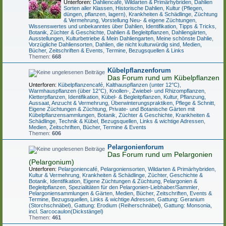
Unterforen:
Dahliencafé
,
Wildarten & Primärhybriden
,
Dahlien
Sorten aller Klassen
,
Historische Dahlien
,
Kultur (Pflegen,
düngen, pflanzen, lagern)
,
Krankheiten & Schädlinge
,
Züchtung
& Vermehrung
,
Vorstellung Neu- & eigene Züchtungen
,
Wissenswertes und unbekanntes über Dahlien
,
Identifikation
,
Tipps & Tricks
,
Botanik, Züchter & Geschichte
,
Dahlien & Begleitpflanzen
,
Dahliengärten,
Ausstellungen, Kulturbetriebe & Mein Dahliengarten
,
Meine schönste Dahlie
,
Vorzügliche Dahliensorten
,
Dahlien, die nicht kulturwürdig sind
,
Medien,
Bücher, Zeitschriften & Events
,
Termine, Bezugsquellen & Links
Themen:
668
Kübelpflanzenforum
Das Forum rund um Kübelpflanzen
Unterforen:
Kübelpflanzencafé
,
Kalthauspflanzen (unter 12°C)
,
Warmhauspflanzen (über 12°C)
,
Knollen-, Zwiebel- und Rhizompflanzen
,
Kletterpflanzen
,
Identifikation
,
Kübel- & Begleitpflanzen
,
Kultur, Pflanzung,
Aussaat, Anzucht & Vermehrung
,
Überwinterungspraktiken, Pflege & Schnitt
,
Eigene Züchtungen & Züchtung
,
Private- und Botanische Gärten mit
Kübelpflanzensammlungen
,
Botanik, Züchter & Geschichte
,
Krankheiten &
Schädlinge
,
Technik & Kübel
,
Bezugsquellen, Links & wichtige Adressen
,
Medien, Zeitschriften, Bücher, Termine & Events
Themen:
606
Pelargonienforum
Das Forum rund um Pelargonien
(Pelargonium)
Unterforen:
Pelargoniencafé
,
Pelargoniensorten
,
Wildarten & Primärhybriden
,
Kultur & Vermehrung
,
Krankheiten & Schädlinge
,
Züchter, Geschichte &
Botanik
,
Identifikation
,
Eigene Züchtungen & Züchtung
,
Pelargonien &
Begleitpflanzen
,
Spezialitäten für den Pelargonien-Liebhaber/Sammler
,
Pelargoniensammlungen & Gärten
,
Medien, Bücher, Zeitschriften, Events &
Termine
,
Bezugsquellen, Links & wichtige Adressen
,
Gattung: Geranium
(Storchschnäbel)
,
Gattung: Erodium (Reiherschnäbel)
,
Gattung: Monsonia,
incl. Sarcocaulon(Dickstängel)
Themen:
461