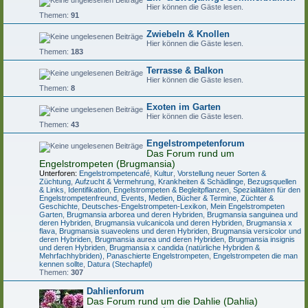
Hier können die Gäste lesen.
Themen:
91
Zwiebeln & Knollen
Hier können die Gäste lesen.
Themen:
183
Terrasse & Balkon
Hier können die Gäste lesen.
Themen:
8
Exoten im Garten
Hier können die Gäste lesen.
Themen:
43
Engelstrompetenforum
Das Forum rund um
Engelstrompeten (Brugmansia)
Unterforen:
Engelstrompetencafé
,
Kultur
,
Vorstellung neuer Sorten &
Züchtung
,
Aufzucht & Vermehrung
,
Krankheiten & Schädlinge
,
Bezugsquellen
& Links
,
Identifikation
,
Engelstrompeten & Begleitpflanzen
,
Spezialitäten für den
Engelstrompetenfreund
,
Events, Medien, Bücher & Termine
,
Züchter &
Geschichte
,
Deutsches-Engelstrompeten-Lexikon
,
Mein Engelstrompeten
Garten
,
Brugmansia arborea und deren Hybriden
,
Brugmansia sanguinea und
deren Hybriden
,
Brugmansia vulcanicola und deren Hybriden
,
Brugmansia x
flava
,
Brugmansia suaveolens und deren Hybriden
,
Brugmansia versicolor und
deren Hybriden
,
Brugmansia aurea und deren Hybriden
,
Brugmansia insignis
und deren Hybriden
,
Brugmansia x candida (natürliche Hybriden &
Mehrfachhybriden)
,
Panaschierte Engelstrompeten
,
Engelstrompeten die man
kennen sollte
,
Datura (Stechapfel)
Themen:
307
Dahlienforum
Das Forum rund um die Dahlie (Dahlia)