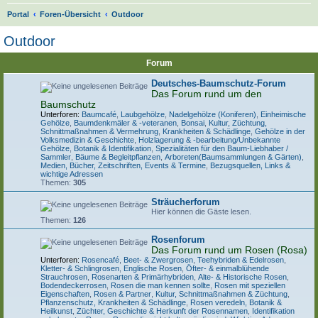
S
Portal
Foren-Übersicht
Outdoor
u
Outdoor
c
Forum
h
e
Deutsches-Baumschutz-Forum
Das Forum rund um den
Baumschutz
Unterforen:
Baumcafé
,
Laubgehölze
,
Nadelgehölze (Koniferen)
,
Einheimische
Gehölze
,
Baumdenkmäler & -veteranen
,
Bonsai
,
Kultur, Züchtung,
Schnittmaßnahmen & Vermehrung
,
Krankheiten & Schädlinge
,
Gehölze in der
Volksmedizin & Geschichte
,
Holzlagerung & -bearbeitung/Unbekannte
Gehölze
,
Botanik & Identifikation
,
Spezialitäten für den Baum-Liebhaber /
Sammler
,
Bäume & Begleitpflanzen
,
Arboreten(Baumsammlungen & Gärten)
,
Medien, Bücher, Zeitschriften, Events & Termine
,
Bezugsquellen, Links &
wichtige Adressen
Themen:
305
Sträucherforum
Hier können die Gäste lesen.
Themen:
126
Rosenforum
Das Forum rund um Rosen (Rosa)
Unterforen:
Rosencafé
,
Beet- & Zwergrosen
,
Teehybriden & Edelrosen
,
Kletter- & Schlingrosen
,
Englische Rosen
,
Öfter- & einmalblühende
Strauchrosen
,
Rosenarten & Primärhybriden
,
Alte- & Historische Rosen
,
Bodendeckerrosen
,
Rosen die man kennen sollte
,
Rosen mit speziellen
Eigenschaften
,
Rosen & Partner
,
Kultur, Schnittmaßnahmen & Züchtung
,
Pflanzenschutz, Krankheiten & Schädlinge
,
Rosen veredeln, Botanik &
Heilkunst
,
Züchter, Geschichte & Herkunft der Rosennamen
,
Identifikation