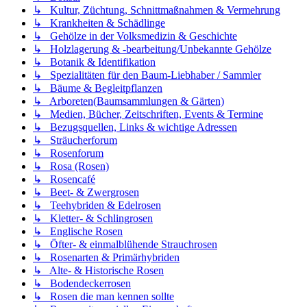
↳ Kultur, Züchtung, Schnittmaßnahmen & Vermehrung
↳ Krankheiten & Schädlinge
↳ Gehölze in der Volksmedizin & Geschichte
↳ Holzlagerung & -bearbeitung/Unbekannte Gehölze
↳ Botanik & Identifikation
↳ Spezialitäten für den Baum-Liebhaber / Sammler
↳ Bäume & Begleitpflanzen
↳ Arboreten(Baumsammlungen & Gärten)
↳ Medien, Bücher, Zeitschriften, Events & Termine
↳ Bezugsquellen, Links & wichtige Adressen
↳ Sträucherforum
↳ Rosenforum
↳ Rosa (Rosen)
↳ Rosencafé
↳ Beet- & Zwergrosen
↳ Teehybriden & Edelrosen
↳ Kletter- & Schlingrosen
↳ Englische Rosen
↳ Öfter- & einmalblühende Strauchrosen
↳ Rosenarten & Primärhybriden
↳ Alte- & Historische Rosen
↳ Bodendeckerrosen
↳ Rosen die man kennen sollte