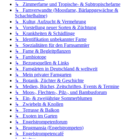
↳ Zimmerfarne und Tropische- & Subtropischefarne
↳ Farnverwandte (Moosfarne, Bärlappgewächse &
Schachtelhalme)
↳ Kultur, Aufzucht & Vermehrung
↳ Vorstellung neuer Sorten & Züchtung
↳ Krankheiten & Schädlinge
↳ Identifikation unbekannter Farne
↳ Spezialitäten für den Farnsammler
↳ Farne & Begleitpflanzen
↳ Farnbiotope
↳ Bezugsquellen & Links
↳ Farngärten in Deutschland & weltweit
↳ Mein privater Farngarten
↳ Botanik, Züchter & Geschichte
↳ Medien, Bücher, Zeitschriften, Events & Termine
↳ Moos-, Flechten-, Pilz-, und Bambusforum
↳ Ein- & zweijährige Sommerblumen
↳ Zwiebeln & Knollen
↳ Terrasse & Balkon
↳ Exoten im Garten
↳ Engelstrompetenforum
↳ Brugmansia (Engelstrompeten)
↳ Engelstrompetencafé