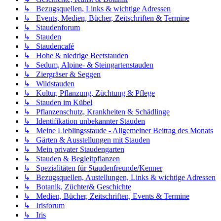
↳ Bezugsquellen, Links & wichtige Adressen
↳ Events, Medien, Bücher, Zeitschriften & Termine
↳ Staudenforum
↳ Stauden
↳ Staudencafé
↳ Hohe & niedrige Beetstauden
↳ Sedum, Alpine- & Steingartenstauden
↳ Ziergräser & Seggen
↳ Wildstauden
↳ Kultur, Pflanzung, Züchtung & Pflege
↳ Stauden im Kübel
↳ Pflanzenschutz, Krankheiten & Schädlinge
↳ Identifikation unbekannter Stauden
↳ Meine Lieblingsstaude - Allgemeiner Beitrag des Monats
↳ Gärten & Ausstellungen mit Stauden
↳ Mein privater Staudengarten
↳ Stauden & Begleitpflanzen
↳ Spezialitäten für Staudenfreunde/Kenner
↳ Bezugsquellen, Austellungen, Links & wichtige Adressen
↳ Botanik, Züchter& Geschichte
↳ Medien, Bücher, Zeitschriften, Events & Termine
↳ Irisforum
↳ Iris