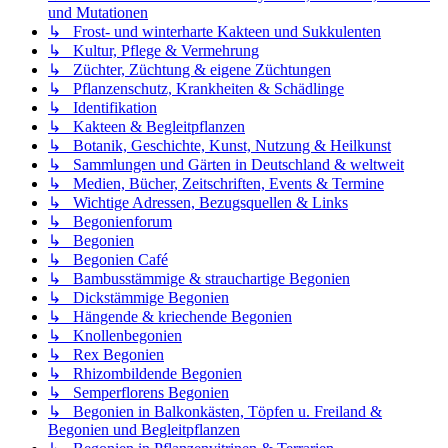
und Mutationen
↳ Frost- und winterharte Kakteen und Sukkulenten
↳ Kultur, Pflege & Vermehrung
↳ Züchter, Züchtung & eigene Züchtungen
↳ Pflanzenschutz, Krankheiten & Schädlinge
↳ Identifikation
↳ Kakteen & Begleitpflanzen
↳ Botanik, Geschichte, Kunst, Nutzung & Heilkunst
↳ Sammlungen und Gärten in Deutschland & weltweit
↳ Medien, Bücher, Zeitschriften, Events & Termine
↳ Wichtige Adressen, Bezugsquellen & Links
↳ Begonienforum
↳ Begonien
↳ Begonien Café
↳ Bambusstämmige & strauchartige Begonien
↳ Dickstämmige Begonien
↳ Hängende & kriechende Begonien
↳ Knollenbegonien
↳ Rex Begonien
↳ Rhizombildende Begonien
↳ Semperflorens Begonien
↳ Begonien in Balkonkästen, Töpfen u. Freiland &
Begonien und Begleitpflanzen