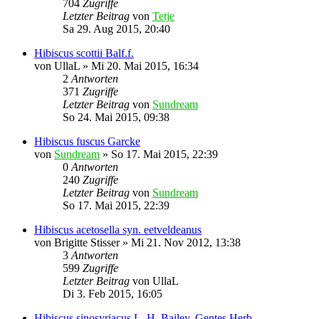
704
Zugriffe
Letzter Beitrag
von
Tetje
Sa 29. Aug 2015, 20:40
Hibiscus scottii Balf.f.
von
UllaL
»
Mi 20. Mai 2015, 16:34
2
Antworten
371
Zugriffe
Letzter Beitrag
von
Sundream
So 24. Mai 2015, 09:38
Hibiscus fuscus Garcke
von
Sundream
»
So 17. Mai 2015, 22:39
0
Antworten
240
Zugriffe
Letzter Beitrag
von
Sundream
So 17. Mai 2015, 22:39
Hibiscus acetosella syn. eetveldeanus
von
Brigitte Stisser
»
Mi 21. Nov 2012, 13:38
3
Antworten
599
Zugriffe
Letzter Beitrag
von
UllaL
Di 3. Feb 2015, 16:05
Hibiscus sinosyriacus L. H. Bailey, Gentes Herb.