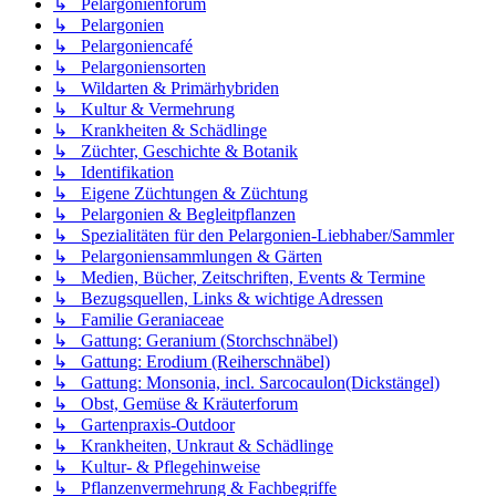
↳ Pelargonienforum
↳ Pelargonien
↳ Pelargoniencafé
↳ Pelargoniensorten
↳ Wildarten & Primärhybriden
↳ Kultur & Vermehrung
↳ Krankheiten & Schädlinge
↳ Züchter, Geschichte & Botanik
↳ Identifikation
↳ Eigene Züchtungen & Züchtung
↳ Pelargonien & Begleitpflanzen
↳ Spezialitäten für den Pelargonien-Liebhaber/Sammler
↳ Pelargoniensammlungen & Gärten
↳ Medien, Bücher, Zeitschriften, Events & Termine
↳ Bezugsquellen, Links & wichtige Adressen
↳ Familie Geraniaceae
↳ Gattung: Geranium (Storchschnäbel)
↳ Gattung: Erodium (Reiherschnäbel)
↳ Gattung: Monsonia, incl. Sarcocaulon(Dickstängel)
↳ Obst, Gemüse & Kräuterforum
↳ Gartenpraxis-Outdoor
↳ Krankheiten, Unkraut & Schädlinge
↳ Kultur- & Pflegehinweise
↳ Pflanzenvermehrung & Fachbegriffe