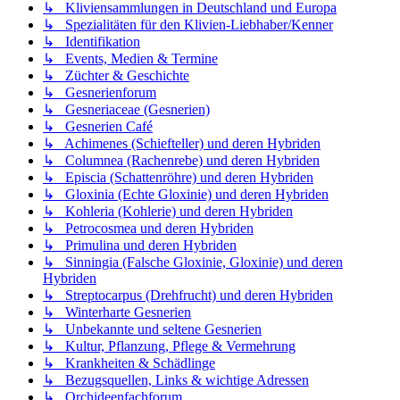
↳ Kliviensammlungen in Deutschland und Europa
↳ Spezialitäten für den Klivien-Liebhaber/Kenner
↳ Identifikation
↳ Events, Medien & Termine
↳ Züchter & Geschichte
↳ Gesnerienforum
↳ Gesneriaceae (Gesnerien)
↳ Gesnerien Café
↳ Achimenes (Schiefteller) und deren Hybriden
↳ Columnea (Rachenrebe) und deren Hybriden
↳ Episcia (Schattenröhre) und deren Hybriden
↳ Gloxinia (Echte Gloxinie) und deren Hybriden
↳ Kohleria (Kohlerie) und deren Hybriden
↳ Petrocosmea und deren Hybriden
↳ Primulina und deren Hybriden
↳ Sinningia (Falsche Gloxinie, Gloxinie) und deren
Hybriden
↳ Streptocarpus (Drehfrucht) und deren Hybriden
↳ Winterharte Gesnerien
↳ Unbekannte und seltene Gesnerien
↳ Kultur, Pflanzung, Pflege & Vermehrung
↳ Krankheiten & Schädlinge
↳ Bezugsquellen, Links & wichtige Adressen
↳ Orchideenfachforum