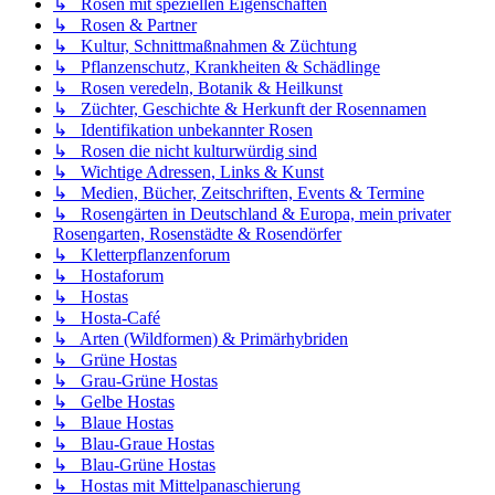
↳ Rosen mit speziellen Eigenschaften
↳ Rosen & Partner
↳ Kultur, Schnittmaßnahmen & Züchtung
↳ Pflanzenschutz, Krankheiten & Schädlinge
↳ Rosen veredeln, Botanik & Heilkunst
↳ Züchter, Geschichte & Herkunft der Rosennamen
↳ Identifikation unbekannter Rosen
↳ Rosen die nicht kulturwürdig sind
↳ Wichtige Adressen, Links & Kunst
↳ Medien, Bücher, Zeitschriften, Events & Termine
↳ Rosengärten in Deutschland & Europa, mein privater
Rosengarten, Rosenstädte & Rosendörfer
↳ Kletterpflanzenforum
↳ Hostaforum
↳ Hostas
↳ Hosta-Café
↳ Arten (Wildformen) & Primärhybriden
↳ Grüne Hostas
↳ Grau-Grüne Hostas
↳ Gelbe Hostas
↳ Blaue Hostas
↳ Blau-Graue Hostas
↳ Blau-Grüne Hostas
↳ Hostas mit Mittelpanaschierung