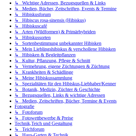
↳ Wichtige Adressen, Bezugsquellen & Links
↳ Medien, Bücher, Zeitschriften, Events & Termine
↳ Hibiskusforum
↳ Hibiscus rosa-sinensis (Hibiskus)
↳ Hibiskuscafé
↳ Arten (Wildformen) & Primärhybriden
↳ Hibiskussorten
↳ Sortenbestimmung unbekannter Hibisken
↳ Mein Lieblingshibiskus & verschollene Hibisken
↳ Hibisken & Begleitpflanzen
↳ Kultur, Pflanzung, Pflege & Schnitt
↳ Vermehrung, eigene Züchtungen & Züchtung
↳ Krankheiten & Schädlinge
↳ Meine Hibiskussammlung
↳ Spezialitäten für den Hibiskus-Liebhaber/Kenner
↳ Botanik, Medizin, Züchter & Geschichte
↳ Bezugsquellen, Links & wichtige Adressen
↳ Medien, Zeitschriften, Bücher, Termine & Events
Fotografie
↳ Fotoforum
↳ Fotowettbewerbe & Preise
Technik,Teich und Gestaltung
↳ Teichforum
↳ Haus-Garten & Technik