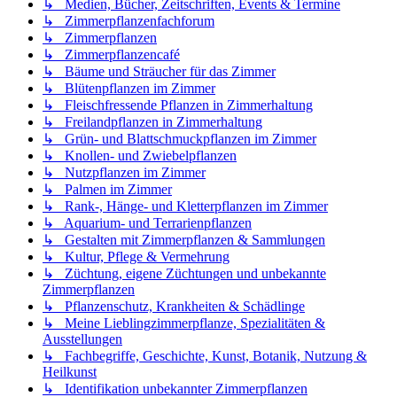
↳ Medien, Bücher, Zeitschriften, Events & Termine
↳ Zimmerpflanzenfachforum
↳ Zimmerpflanzen
↳ Zimmerpflanzencafé
↳ Bäume und Sträucher für das Zimmer
↳ Blütenpflanzen im Zimmer
↳ Fleischfressende Pflanzen in Zimmerhaltung
↳ Freilandpflanzen in Zimmerhaltung
↳ Grün- und Blattschmuckpflanzen im Zimmer
↳ Knollen- und Zwiebelpflanzen
↳ Nutzpflanzen im Zimmer
↳ Palmen im Zimmer
↳ Rank-, Hänge- und Kletterpflanzen im Zimmer
↳ Aquarium- und Terrarienpflanzen
↳ Gestalten mit Zimmerpflanzen & Sammlungen
↳ Kultur, Pflege & Vermehrung
↳ Züchtung, eigene Züchtungen und unbekannte
Zimmerpflanzen
↳ Pflanzenschutz, Krankheiten & Schädlinge
↳ Meine Lieblingzimmerpflanze, Spezialitäten &
Ausstellungen
↳ Fachbegriffe, Geschichte, Kunst, Botanik, Nutzung &
Heilkunst
↳ Identifikation unbekannter Zimmerpflanzen