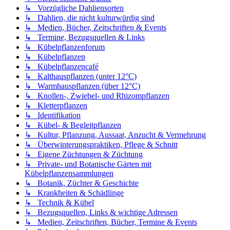
↳ Vorzügliche Dahliensorten
↳ Dahlien, die nicht kulturwürdig sind
↳ Medien, Bücher, Zeitschriften & Events
↳ Termine, Bezugsquellen & Links
↳ Kübelpflanzenforum
↳ Kübelpflanzen
↳ Kübelpflanzencafé
↳ Kalthauspflanzen (unter 12°C)
↳ Warmhauspflanzen (über 12°C)
↳ Knollen-, Zwiebel- und Rhizompflanzen
↳ Kletterpflanzen
↳ Identifikation
↳ Kübel- & Begleitpflanzen
↳ Kultur, Pflanzung, Aussaat, Anzucht & Vermehrung
↳ Überwinterungspraktiken, Pflege & Schnitt
↳ Eigene Züchtungen & Züchtung
↳ Private- und Botanische Gärten mit
Kübelpflanzensammlungen
↳ Botanik, Züchter & Geschichte
↳ Krankheiten & Schädlinge
↳ Technik & Kübel
↳ Bezugsquellen, Links & wichtige Adressen
↳ Medien, Zeitschriften, Bücher, Termine & Events