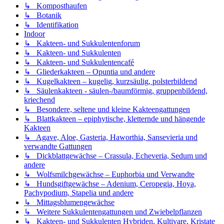
↳ Komposthaufen
↳ Botanik
↳ Identifikation
Indoor
↳ Kakteen- und Sukkulentenforum
↳ Kakteen- und Sukkulenten
↳ Kakteen- und Sukkulentencafé
↳ Gliederkakteen – Opuntia und andere
↳ Kugelkakteen – kugelig, kurzsäulig, polsterbildend
↳ Säulenkakteen - säulen-/baumförmig, gruppenbildend,
kriechend
↳ Besondere, seltene und kleine Kakteengattungen
↳ Blattkakteen – epiphytische, kletternde und hängende
Kakteen
↳ Agave, Aloe, Gasteria, Haworthia, Sansevieria und
verwandte Gattungen
↳ Dickblattgewächse – Crassula, Echeveria, Sedum und
andere
↳ Wolfsmilchgewächse – Euphorbia und Verwandte
↳ Hundsgiftgewächse – Adenium, Ceropegia, Hoya,
Pachypodium, Stapelia und andere
↳ Mittagsblumengewächse
↳ Weitere Sukkulentengattungen und Zwiebelpflanzen
↳ Kakteen- und Sukkulenten Hybriden, Kultivare, Kristate