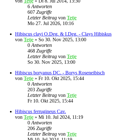
von
Tetje
»
Di 8. Jul 2014, 13:30
6
Antworten
607
Zugriffe
Letzter Beitrag
von
Tetje
Mo 27. Jul 2026, 10:16
Hibiscus clayi O.Deg. & I.Deg. - Clays Hibiskus
von
Tetje
»
So 30. Nov 2025, 13:00
0
Antworten
468
Zugriffe
Letzter Beitrag
von
Tetje
So 30. Nov 2025, 13:00
Hibiscus boryanus DC. - Borys Roseneibisch
von
Tetje
»
Fr 10. Okt 2025, 15:44
0
Antworten
203
Zugriffe
Letzter Beitrag
von
Tetje
Fr 10. Okt 2025, 15:44
Hibiscus ferrugineus Cav.
von
Tetje
»
Mi 10. Jul 2024, 11:19
0
Antworten
206
Zugriffe
Letzter Beitrag
von
Tetje
Mi 10. Jul 2024, 11:19