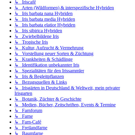
↳ Iriscafé
↳ Arten (Wildformen) & interspezifische Hybriden
↳ Iris barbata nana Hybriden
↳ Iris barbata media Hybriden
↳ Iris barbata elatior Hybriden
↳ Iris sibirica Hybriden
↳ Zwiebelbildene Iris
↳ Tropische Iris
↳ Kultur, Aufzucht & Vermehrung
↳ Vorstellung neuer Sorten & Züchtung
↳ Krankheiten & Schädlinge
↳ Identifikation unbekannter Iris
↳ Spezialitäten für den Irissammler
↳ Iris & Begleitpflanzen
↳ Bezugsquellen & Links
↳ Irisgärten in Deutschland & Weltweit, mein privater
Irisgarten
↳ Botanik, Züchter & Geschichte
↳ Medien, Bücher, Zeitschriften, Events & Termine
↳ Farnforum
↳ Farne
↳ Farn-Café
↳ Freilandfarne
↳ Baumfarne