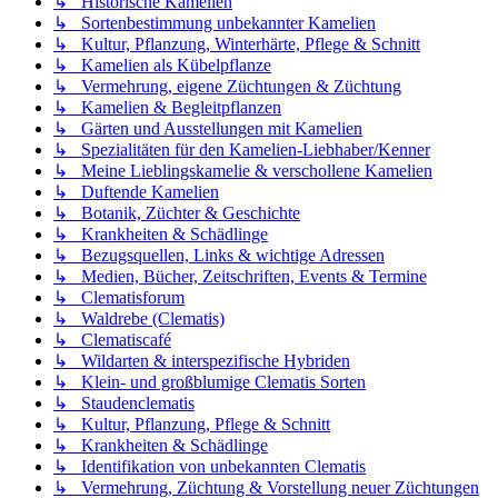
↳ Historische Kamelien
↳ Sortenbestimmung unbekannter Kamelien
↳ Kultur, Pflanzung, Winterhärte, Pflege & Schnitt
↳ Kamelien als Kübelpflanze
↳ Vermehrung, eigene Züchtungen & Züchtung
↳ Kamelien & Begleitpflanzen
↳ Gärten und Ausstellungen mit Kamelien
↳ Spezialitäten für den Kamelien-Liebhaber/Kenner
↳ Meine Lieblingskamelie & verschollene Kamelien
↳ Duftende Kamelien
↳ Botanik, Züchter & Geschichte
↳ Krankheiten & Schädlinge
↳ Bezugsquellen, Links & wichtige Adressen
↳ Medien, Bücher, Zeitschriften, Events & Termine
↳ Clematisforum
↳ Waldrebe (Clematis)
↳ Clematiscafé
↳ Wildarten & interspezifische Hybriden
↳ Klein- und großblumige Clematis Sorten
↳ Staudenclematis
↳ Kultur, Pflanzung, Pflege & Schnitt
↳ Krankheiten & Schädlinge
↳ Identifikation von unbekannten Clematis
↳ Vermehrung, Züchtung & Vorstellung neuer Züchtungen