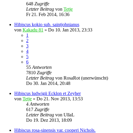
648
Zugriffe
Letzter Beitrag
von
Tetje
Fr 21. Feb 2014, 16:36
Hibiscus kokio sub. saintjohnianus
von
Kakadu 81
»
Do 10. Jan 2013, 23:33
1
2
3
4
5
6
55
Antworten
7810
Zugriffe
Letzter Beitrag
von
RosaRot (unerwünscht)
Do 30. Jan 2014, 20:48
Hibiscus ludwigii Ecklon et Zeyher
von
Tetje
»
Do 21. Nov 2013, 13:53
4
Antworten
617
Zugriffe
Letzter Beitrag
von
UllaL
Do 19. Dez 2013, 18:09
Hibiscus rosa-sinensis var. cooperi Nichols.