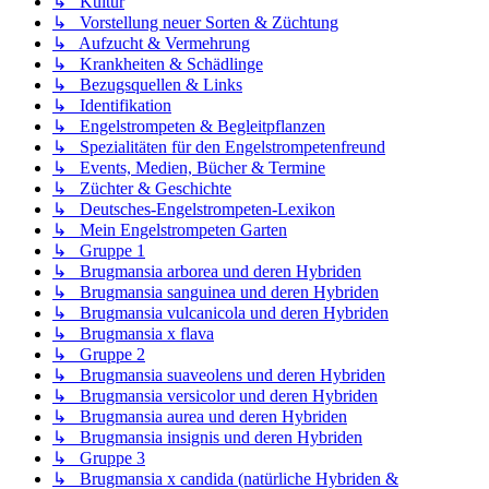
↳ Kultur
↳ Vorstellung neuer Sorten & Züchtung
↳ Aufzucht & Vermehrung
↳ Krankheiten & Schädlinge
↳ Bezugsquellen & Links
↳ Identifikation
↳ Engelstrompeten & Begleitpflanzen
↳ Spezialitäten für den Engelstrompetenfreund
↳ Events, Medien, Bücher & Termine
↳ Züchter & Geschichte
↳ Deutsches-Engelstrompeten-Lexikon
↳ Mein Engelstrompeten Garten
↳ Gruppe 1
↳ Brugmansia arborea und deren Hybriden
↳ Brugmansia sanguinea und deren Hybriden
↳ Brugmansia vulcanicola und deren Hybriden
↳ Brugmansia x flava
↳ Gruppe 2
↳ Brugmansia suaveolens und deren Hybriden
↳ Brugmansia versicolor und deren Hybriden
↳ Brugmansia aurea und deren Hybriden
↳ Brugmansia insignis und deren Hybriden
↳ Gruppe 3
↳ Brugmansia x candida (natürliche Hybriden &