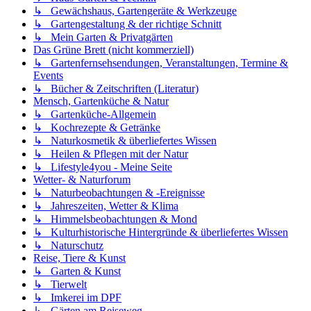
↳ Gewächshaus, Gartengeräte & Werkzeuge
↳ Gartengestaltung & der richtige Schnitt
↳ Mein Garten & Privatgärten
Das Grüne Brett (nicht kommerziell)
↳ Gartenfernsehsendungen, Veranstaltungen, Termine &
Events
↳ Bücher & Zeitschriften (Literatur)
Mensch, Gartenküche & Natur
↳ Gartenküche-Allgemein
↳ Kochrezepte & Getränke
↳ Naturkosmetik & überliefertes Wissen
↳ Heilen & Pflegen mit der Natur
↳ Lifestyle4you - Meine Seite
Wetter- & Naturforum
↳ Naturbeobachtungen & -Ereignisse
↳ Jahreszeiten, Wetter & Klima
↳ Himmelsbeobachtungen & Mond
↳ Kulturhistorische Hintergründe & überliefertes Wissen
↳ Naturschutz
Reise, Tiere & Kunst
↳ Garten & Kunst
↳ Tierwelt
↳ Imkerei im DPF
↳ Gärten am Reiseweg