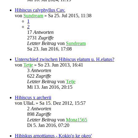
Hibiscus calyphyllus Cav.
von
Sundream
»
Sa 25. Jul 2015, 11:38
1
2
17
Antworten
2731
Zugriffe
Letzter Beitrag
von
Sundream
Sa 23. Jan 2016, 17:08
Unterschied zwischen Hibiscus elatum u. H.elatus?
von
Tetje
»
So 23. Jun 2013, 16:41
3
Antworten
622
Zugriffe
Letzter Beitrag
von
Tetje
Mi 13. Jan 2016, 20:15
Hibiscus x archerii
von
UllaL
»
Sa 15. Dez 2012, 15:57
2
Antworten
898
Zugriffe
Letzter Beitrag
von
Mona1565
Di 5. Jan 2016, 07:20
Hibiskus arnottianus - Kokio'o ke okeo'