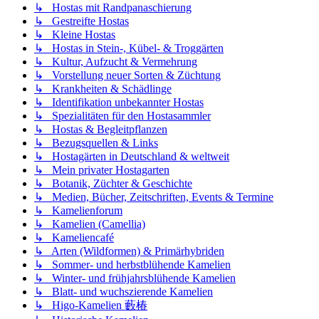
↳ Hostas mit Randpanaschierung
↳ Gestreifte Hostas
↳ Kleine Hostas
↳ Hostas in Stein-, Kübel- & Troggärten
↳ Kultur, Aufzucht & Vermehrung
↳ Vorstellung neuer Sorten & Züchtung
↳ Krankheiten & Schädlinge
↳ Identifikation unbekannter Hostas
↳ Spezialitäten für den Hostasammler
↳ Hostas & Begleitpflanzen
↳ Bezugsquellen & Links
↳ Hostagärten in Deutschland & weltweit
↳ Mein privater Hostagarten
↳ Botanik, Züchter & Geschichte
↳ Medien, Bücher, Zeitschriften, Events & Termine
↳ Kamelienforum
↳ Kamelien (Camellia)
↳ Kameliencafé
↳ Arten (Wildformen) & Primärhybriden
↳ Sommer- und herbstblühende Kamelien
↳ Winter- und frühjahrsblühende Kamelien
↳ Blatt- und wuchszierende Kamelien
↳ Higo-Kamelien 藪椿