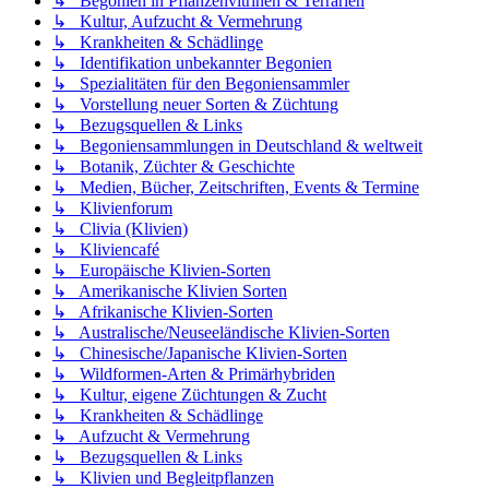
↳ Begonien in Pflanzenvitrinen & Terrarien
↳ Kultur, Aufzucht & Vermehrung
↳ Krankheiten & Schädlinge
↳ Identifikation unbekannter Begonien
↳ Spezialitäten für den Begoniensammler
↳ Vorstellung neuer Sorten & Züchtung
↳ Bezugsquellen & Links
↳ Begoniensammlungen in Deutschland & weltweit
↳ Botanik, Züchter & Geschichte
↳ Medien, Bücher, Zeitschriften, Events & Termine
↳ Klivienforum
↳ Clivia (Klivien)
↳ Kliviencafé
↳ Europäische Klivien-Sorten
↳ Amerikanische Klivien Sorten
↳ Afrikanische Klivien-Sorten
↳ Australische/Neuseeländische Klivien-Sorten
↳ Chinesische/Japanische Klivien-Sorten
↳ Wildformen-Arten & Primärhybriden
↳ Kultur, eigene Züchtungen & Zucht
↳ Krankheiten & Schädlinge
↳ Aufzucht & Vermehrung
↳ Bezugsquellen & Links
↳ Klivien und Begleitpflanzen