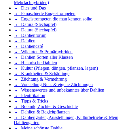
Mehrfachhybriden)
↳ Dies und Das
↳ Panaschierte Engelstrompeten
↳ Engelstrompeten die man kennen sollte
↳ Datura (Stechapfel)
↳ Datura (Stechapfel)
↳ Dahlienforum
↳ Dahlien
↳ Dahliencafé
↳ Wildarten & Primärhybriden
↳ Dahlien Sorten aller Klassen
↳ Historische Dahlien
↳ Kultur (Pflegen, düngen, pflanzen, lagern)
↳ Krankheiten & Schädlinge
↳ Züchtung & Vermehrung
↳ Vorstellung Neu- & eigene Züchtungen
↳ Wissenswertes und unbekanntes über Dahlien
↳ Identifikation
↳ Tipps & Tricks
↳ Botanik, Züchter & Geschichte
↳ Dahlien & Begleitpflanzen
↳ Dahliengärten, Ausstellungen, Kulturbetriebe & Mein
Dahliengarten
↳ Meine schönste Dahlie