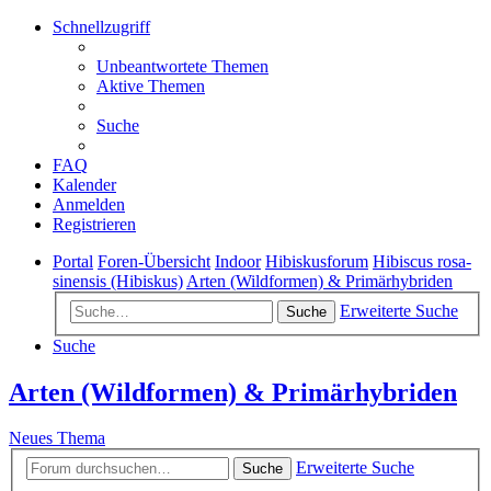
Schnellzugriff
Unbeantwortete Themen
Aktive Themen
Suche
FAQ
Kalender
Anmelden
Registrieren
Portal
Foren-Übersicht
Indoor
Hibiskusforum
Hibiscus rosa-
sinensis (Hibiskus)
Arten (Wildformen) & Primärhybriden
Erweiterte Suche
Suche
Suche
Arten (Wildformen) & Primärhybriden
Neues Thema
Erweiterte Suche
Suche