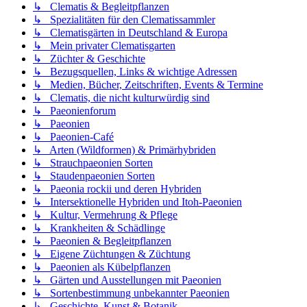
↳ Clematis & Begleitpflanzen
↳ Spezialitäten für den Clematissammler
↳ Clematisgärten in Deutschland & Europa
↳ Mein privater Clematisgarten
↳ Züchter & Geschichte
↳ Bezugsquellen, Links & wichtige Adressen
↳ Medien, Bücher, Zeitschriften, Events & Termine
↳ Clematis, die nicht kulturwürdig sind
↳ Paeonienforum
↳ Paeonien
↳ Paeonien-Café
↳ Arten (Wildformen) & Primärhybriden
↳ Strauchpaeonien Sorten
↳ Staudenpaeonien Sorten
↳ Paeonia rockii und deren Hybriden
↳ Intersektionelle Hybriden und Itoh-Paeonien
↳ Kultur, Vermehrung & Pflege
↳ Krankheiten & Schädlinge
↳ Paeonien & Begleitpflanzen
↳ Eigene Züchtungen & Züchtung
↳ Paeonien als Kübelpflanzen
↳ Gärten und Ausstellungen mit Paeonien
↳ Sortenbestimmung unbekannter Paeonien
↳ Geschichte, Kunst & Botanik