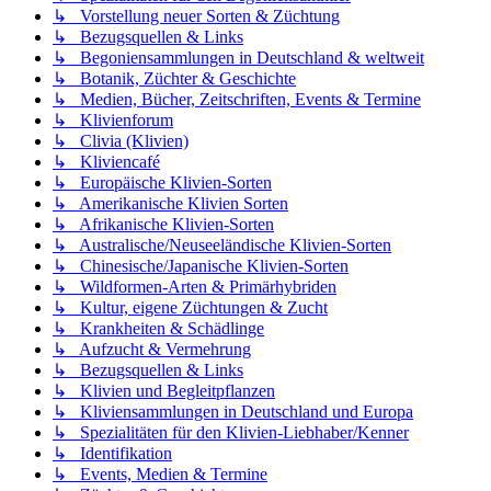
↳ Vorstellung neuer Sorten & Züchtung
↳ Bezugsquellen & Links
↳ Begoniensammlungen in Deutschland & weltweit
↳ Botanik, Züchter & Geschichte
↳ Medien, Bücher, Zeitschriften, Events & Termine
↳ Klivienforum
↳ Clivia (Klivien)
↳ Kliviencafé
↳ Europäische Klivien-Sorten
↳ Amerikanische Klivien Sorten
↳ Afrikanische Klivien-Sorten
↳ Australische/Neuseeländische Klivien-Sorten
↳ Chinesische/Japanische Klivien-Sorten
↳ Wildformen-Arten & Primärhybriden
↳ Kultur, eigene Züchtungen & Zucht
↳ Krankheiten & Schädlinge
↳ Aufzucht & Vermehrung
↳ Bezugsquellen & Links
↳ Klivien und Begleitpflanzen
↳ Kliviensammlungen in Deutschland und Europa
↳ Spezialitäten für den Klivien-Liebhaber/Kenner
↳ Identifikation
↳ Events, Medien & Termine