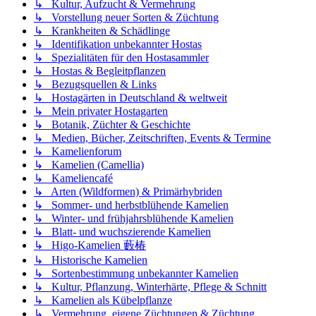
↳ Kultur, Aufzucht & Vermehrung
↳ Vorstellung neuer Sorten & Züchtung
↳ Krankheiten & Schädlinge
↳ Identifikation unbekannter Hostas
↳ Spezialitäten für den Hostasammler
↳ Hostas & Begleitpflanzen
↳ Bezugsquellen & Links
↳ Hostagärten in Deutschland & weltweit
↳ Mein privater Hostagarten
↳ Botanik, Züchter & Geschichte
↳ Medien, Bücher, Zeitschriften, Events & Termine
↳ Kamelienforum
↳ Kamelien (Camellia)
↳ Kameliencafé
↳ Arten (Wildformen) & Primärhybriden
↳ Sommer- und herbstblühende Kamelien
↳ Winter- und frühjahrsblühende Kamelien
↳ Blatt- und wuchszierende Kamelien
↳ Higo-Kamelien 藪椿
↳ Historische Kamelien
↳ Sortenbestimmung unbekannter Kamelien
↳ Kultur, Pflanzung, Winterhärte, Pflege & Schnitt
↳ Kamelien als Kübelpflanze
↳ Vermehrung, eigene Züchtungen & Züchtung