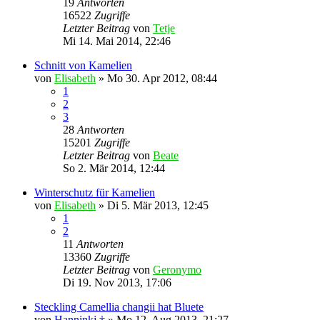
19
Antworten
16522
Zugriffe
Letzter Beitrag
von
Tetje
Mi 14. Mai 2014, 22:46
Schnitt von Kamelien
von
Elisabeth
»
Mo 30. Apr 2012, 08:44
1
2
3
28
Antworten
15201
Zugriffe
Letzter Beitrag
von
Beate
So 2. Mär 2014, 12:44
Winterschutz für Kamelien
von
Elisabeth
»
Di 5. Mär 2013, 12:45
1
2
11
Antworten
13360
Zugriffe
Letzter Beitrag
von
Geronymo
Di 19. Nov 2013, 17:06
Steckling Camellia changii hat Bluete
von
Hanninkj †
»
Mo 12. Aug 2013, 21:27