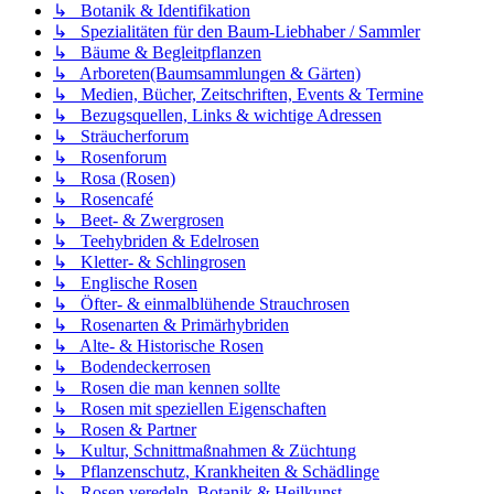
↳ Botanik & Identifikation
↳ Spezialitäten für den Baum-Liebhaber / Sammler
↳ Bäume & Begleitpflanzen
↳ Arboreten(Baumsammlungen & Gärten)
↳ Medien, Bücher, Zeitschriften, Events & Termine
↳ Bezugsquellen, Links & wichtige Adressen
↳ Sträucherforum
↳ Rosenforum
↳ Rosa (Rosen)
↳ Rosencafé
↳ Beet- & Zwergrosen
↳ Teehybriden & Edelrosen
↳ Kletter- & Schlingrosen
↳ Englische Rosen
↳ Öfter- & einmalblühende Strauchrosen
↳ Rosenarten & Primärhybriden
↳ Alte- & Historische Rosen
↳ Bodendeckerrosen
↳ Rosen die man kennen sollte
↳ Rosen mit speziellen Eigenschaften
↳ Rosen & Partner
↳ Kultur, Schnittmaßnahmen & Züchtung
↳ Pflanzenschutz, Krankheiten & Schädlinge
↳ Rosen veredeln, Botanik & Heilkunst