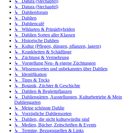
↳ Datura (Stechapfel)
↳ Datura (Stechapfel)
↳ Dahlienforum
↳ Dahlien
↳ Dahliencafé
↳ Wildarten & Primärhybriden
↳ Dahlien Sorten aller Klassen
↳ Historische Dahlien
↳ Kultur (Pflegen, düngen, pflanzen, lagern)
↳ Krankheiten & Schädlinge
↳ Züchtung & Vermehrung
↳ Vorstellung Neu- & eigene Züchtungen
↳ Wissenswertes und unbekanntes über Dahlien
↳ Identifikation
↳ Tipps & Tricks
↳ Botanik, Züchter & Geschichte
↳ Dahlien & Begleitpflanzen
↳ Dahliengärten, Ausstellungen, Kulturbetriebe & Mein
Dahliengarten
↳ Meine schönste Dahlie
↳ Vorzügliche Dahliensorten
↳ Dahlien, die nicht kulturwürdig sind
↳ Medien, Bücher, Zeitschriften & Events
↳ Termine, Bezugsquellen & Links