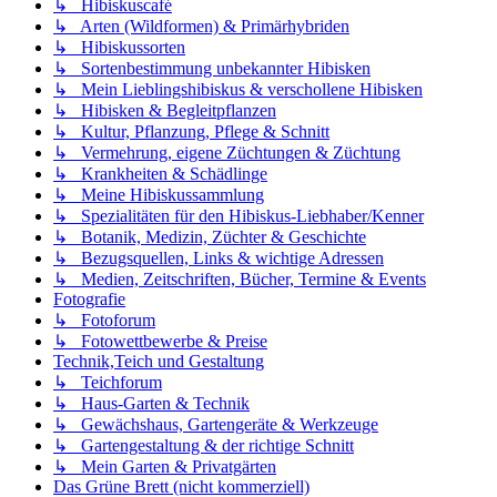
↳ Hibiskuscafé
↳ Arten (Wildformen) & Primärhybriden
↳ Hibiskussorten
↳ Sortenbestimmung unbekannter Hibisken
↳ Mein Lieblingshibiskus & verschollene Hibisken
↳ Hibisken & Begleitpflanzen
↳ Kultur, Pflanzung, Pflege & Schnitt
↳ Vermehrung, eigene Züchtungen & Züchtung
↳ Krankheiten & Schädlinge
↳ Meine Hibiskussammlung
↳ Spezialitäten für den Hibiskus-Liebhaber/Kenner
↳ Botanik, Medizin, Züchter & Geschichte
↳ Bezugsquellen, Links & wichtige Adressen
↳ Medien, Zeitschriften, Bücher, Termine & Events
Fotografie
↳ Fotoforum
↳ Fotowettbewerbe & Preise
Technik,Teich und Gestaltung
↳ Teichforum
↳ Haus-Garten & Technik
↳ Gewächshaus, Gartengeräte & Werkzeuge
↳ Gartengestaltung & der richtige Schnitt
↳ Mein Garten & Privatgärten
Das Grüne Brett (nicht kommerziell)