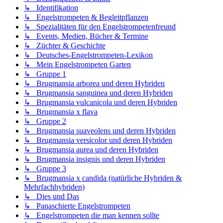
↳ Identifikation
↳ Engelstrompeten & Begleitpflanzen
↳ Spezialitäten für den Engelstrompetenfreund
↳ Events, Medien, Bücher & Termine
↳ Züchter & Geschichte
↳ Deutsches-Engelstrompeten-Lexikon
↳ Mein Engelstrompeten Garten
↳ Gruppe 1
↳ Brugmansia arborea und deren Hybriden
↳ Brugmansia sanguinea und deren Hybriden
↳ Brugmansia vulcanicola und deren Hybriden
↳ Brugmansia x flava
↳ Gruppe 2
↳ Brugmansia suaveolens und deren Hybriden
↳ Brugmansia versicolor und deren Hybriden
↳ Brugmansia aurea und deren Hybriden
↳ Brugmansia insignis und deren Hybriden
↳ Gruppe 3
↳ Brugmansia x candida (natürliche Hybriden &
Mehrfachhybriden)
↳ Dies und Das
↳ Panaschierte Engelstrompeten
↳ Engelstrompeten die man kennen sollte