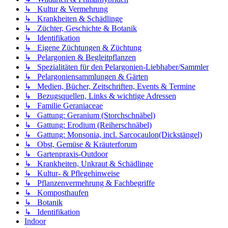
↳ Kultur & Vermehrung
↳ Krankheiten & Schädlinge
↳ Züchter, Geschichte & Botanik
↳ Identifikation
↳ Eigene Züchtungen & Züchtung
↳ Pelargonien & Begleitpflanzen
↳ Spezialitäten für den Pelargonien-Liebhaber/Sammler
↳ Pelargoniensammlungen & Gärten
↳ Medien, Bücher, Zeitschriften, Events & Termine
↳ Bezugsquellen, Links & wichtige Adressen
↳ Familie Geraniaceae
↳ Gattung: Geranium (Storchschnäbel)
↳ Gattung: Erodium (Reiherschnäbel)
↳ Gattung: Monsonia, incl. Sarcocaulon(Dickstängel)
↳ Obst, Gemüse & Kräuterforum
↳ Gartenpraxis-Outdoor
↳ Krankheiten, Unkraut & Schädlinge
↳ Kultur- & Pflegehinweise
↳ Pflanzenvermehrung & Fachbegriffe
↳ Komposthaufen
↳ Botanik
↳ Identifikation
Indoor