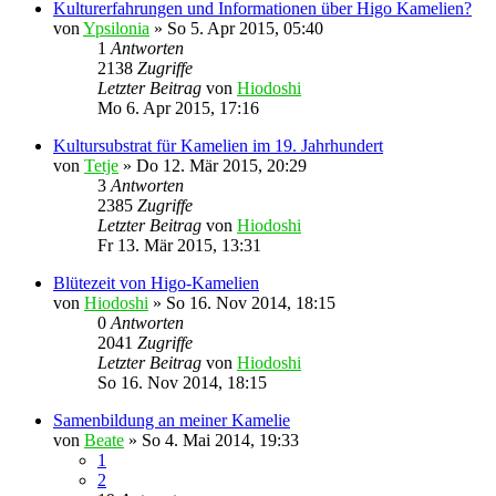
Kulturerfahrungen und Informationen über Higo Kamelien?
von
Ypsilonia
»
So 5. Apr 2015, 05:40
1
Antworten
2138
Zugriffe
Letzter Beitrag
von
Hiodoshi
Mo 6. Apr 2015, 17:16
Kultursubstrat für Kamelien im 19. Jahrhundert
von
Tetje
»
Do 12. Mär 2015, 20:29
3
Antworten
2385
Zugriffe
Letzter Beitrag
von
Hiodoshi
Fr 13. Mär 2015, 13:31
Blütezeit von Higo-Kamelien
von
Hiodoshi
»
So 16. Nov 2014, 18:15
0
Antworten
2041
Zugriffe
Letzter Beitrag
von
Hiodoshi
So 16. Nov 2014, 18:15
Samenbildung an meiner Kamelie
von
Beate
»
So 4. Mai 2014, 19:33
1
2