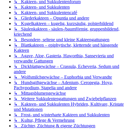
↳ Kakteen- und Sukkulentenforum
↳ Kakteen- und Sukkulenten
↳ Kakteen- und Sukkulentencafé
↳ Gliederkakteen – Opuntia und andere
↳ Kugelkakteen – kugelig, kurzsäulig, polsterbildend
↳ Säulenkakteen - säulen-/baumförmig, gruppenbildend,
kriechend
↳ Besondere, seltene und kleine Kakteengattungen
↳ Blattkakteen – epiphytische, kletternde und hängende
Kakteen
↳ Agave, Aloe, Gasteria, Haworthia, Sansevieria und
verwandte Gattungen
↳ Dickblattgewächse – Crassula, Echeveria, Sedum und
andere
↳ Wolfsmilchgewächse – Euphorbia und Verwandte
↳ Hundsgiftgewächse – Adenium, Ceropegia, Hoya,
Pachypodium, Stapelia und andere
↳ Mittagsblumengewächse
↳ Weitere Sukkulentengattungen und Zwiebelpflanzen
↳ Kakteen- und Sukkulenten Hybriden, Kultivare, Kristate
und Mutationen
↳ Frost- und winterharte Kakteen und Sukkulenten
↳ Kultur, Pflege & Vermehrung
↳ Züchter, Züchtung & eigene Züchtungen