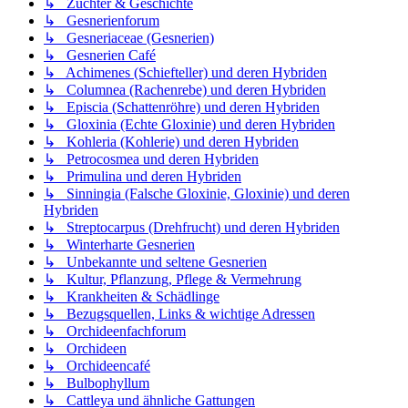
↳ Züchter & Geschichte
↳ Gesnerienforum
↳ Gesneriaceae (Gesnerien)
↳ Gesnerien Café
↳ Achimenes (Schiefteller) und deren Hybriden
↳ Columnea (Rachenrebe) und deren Hybriden
↳ Episcia (Schattenröhre) und deren Hybriden
↳ Gloxinia (Echte Gloxinie) und deren Hybriden
↳ Kohleria (Kohlerie) und deren Hybriden
↳ Petrocosmea und deren Hybriden
↳ Primulina und deren Hybriden
↳ Sinningia (Falsche Gloxinie, Gloxinie) und deren
Hybriden
↳ Streptocarpus (Drehfrucht) und deren Hybriden
↳ Winterharte Gesnerien
↳ Unbekannte und seltene Gesnerien
↳ Kultur, Pflanzung, Pflege & Vermehrung
↳ Krankheiten & Schädlinge
↳ Bezugsquellen, Links & wichtige Adressen
↳ Orchideenfachforum
↳ Orchideen
↳ Orchideencafé
↳ Bulbophyllum
↳ Cattleya und ähnliche Gattungen