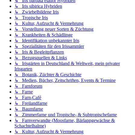
↳ Iris barbata elatior Hybriden
↳ Iris sibirica Hybriden
↳ Zwiebelbildene Iris
↳ Tropische Iris
↳ Kultur, Aufzucht & Vermehrung
↳ Vorstellung neuer Sorten & Züchtung
↳ Krankheiten & Schädlinge
↳ Identifikation unbekannter Iris
↳ Spezialitäten für den Irissammler
↳ Iris & Begleitpflanzen
↳ Bezugsquellen & Links
↳ Irisgärten in Deutschland & Weltweit, mein privater
Irisgarten
↳ Botanik, Züchter & Geschichte
↳ Medien, Bücher, Zeitschriften, Events & Termine
↳ Farnforum
↳ Farne
↳ Farn-Café
↳ Freilandfarne
↳ Baumfarne
↳ Zimmerfarne und Tropische- & Subtropischefarne
↳ Farnverwandte (Moosfarne, Bärlappgewächse &
Schachtelhalme)
↳ Kultur, Aufzucht & Vermehrung