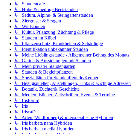
↳ Staudencafé
↳ Hohe & niedrige Beetstauden
↳ Sedum, Alpine- & Steingartenstauden
↳ Ziergräser & Seggen
↳ Wildstauden
↳ Kultur, Pflanzung, Züchtung & Pflege
↳ Stauden im Kübel
↳ Pflanzenschutz, Krankheiten & Schädlinge
↳ Identifikation unbekannter Stauden
↳ Meine Lieblingsstaude - Allgemeiner Beitrag des Monats
↳ Gärten & Ausstellungen mit Stauden
↳ Mein privater Staudengarten
↳ Stauden & Begleitpflanzen
↳ Spezialitäten für Staudenfreunde/Kenner
↳ Bezugsquellen, Austellungen, Links & wichtige Adressen
↳ Botanik, Züchter& Geschichte
↳ Medien, Bücher, Zeitschriften, Events & Termine
↳ Irisforum
↳ Iris
↳ Iriscafé
↳ Arten (Wildformen) & interspezifische Hybriden
↳ Iris barbata nana Hybriden
↳ Iris barbata media Hybriden