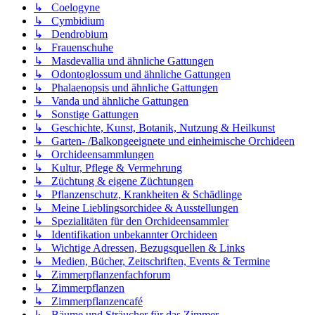
↳ Coelogyne
↳ Cymbidium
↳ Dendrobium
↳ Frauenschuhe
↳ Masdevallia und ähnliche Gattungen
↳ Odontoglossum und ähnliche Gattungen
↳ Phalaenopsis und ähnliche Gattungen
↳ Vanda und ähnliche Gattungen
↳ Sonstige Gattungen
↳ Geschichte, Kunst, Botanik, Nutzung & Heilkunst
↳ Garten- /Balkongeeignete und einheimische Orchideen
↳ Orchideensammlungen
↳ Kultur, Pflege & Vermehrung
↳ Züchtung & eigene Züchtungen
↳ Pflanzenschutz, Krankheiten & Schädlinge
↳ Meine Lieblingsorchidee & Ausstellungen
↳ Spezialitäten für den Orchideensammler
↳ Identifikation unbekannter Orchideen
↳ Wichtige Adressen, Bezugsquellen & Links
↳ Medien, Bücher, Zeitschriften, Events & Termine
↳ Zimmerpflanzenfachforum
↳ Zimmerpflanzen
↳ Zimmerpflanzencafé
↳ Bäume und Sträucher für das Zimmer