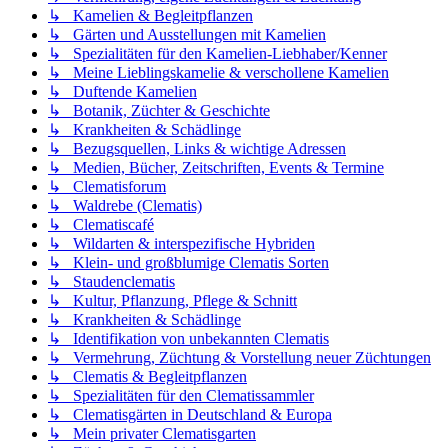
↳ Kamelien & Begleitpflanzen
↳ Gärten und Ausstellungen mit Kamelien
↳ Spezialitäten für den Kamelien-Liebhaber/Kenner
↳ Meine Lieblingskamelie & verschollene Kamelien
↳ Duftende Kamelien
↳ Botanik, Züchter & Geschichte
↳ Krankheiten & Schädlinge
↳ Bezugsquellen, Links & wichtige Adressen
↳ Medien, Bücher, Zeitschriften, Events & Termine
↳ Clematisforum
↳ Waldrebe (Clematis)
↳ Clematiscafé
↳ Wildarten & interspezifische Hybriden
↳ Klein- und großblumige Clematis Sorten
↳ Staudenclematis
↳ Kultur, Pflanzung, Pflege & Schnitt
↳ Krankheiten & Schädlinge
↳ Identifikation von unbekannten Clematis
↳ Vermehrung, Züchtung & Vorstellung neuer Züchtungen
↳ Clematis & Begleitpflanzen
↳ Spezialitäten für den Clematissammler
↳ Clematisgärten in Deutschland & Europa
↳ Mein privater Clematisgarten