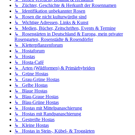
↳ Züchter, Geschichte & Herkunft der Rosennamen
↳ Identifikation unbekannter Rosen
↳ Rosen die nicht kulturwürdig sind
↳ Wichtige Adressen, Links & Kunst
↳ Medien, Bücher, Zeitschriften, Events & Termine
↳ Rosengärten in Deutschland & Europa, mein privater
Rosengarten, Rosenstädte & Rosendörfer
↳ Kletterpflanzenforum
↳ Hostaforum
↳ Hostas
↳ Hosta-Café
↳ Arten (Wildformen) & Primärhybriden
↳ Grüne Hostas
↳ Grau-Grüne Hostas
↳ Gelbe Hostas
↳ Blaue Hostas
↳ Blau-Graue Hostas
↳ Blau-Grüne Hostas
↳ Hostas mit Mittelpanaschierung
↳ Hostas mit Randpanaschierung
↳ Gestreifte Hostas
↳ Kleine Hostas
↳ Hostas in Stein-, Kübel- & Troggärten