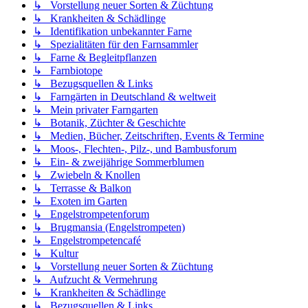
↳ Vorstellung neuer Sorten & Züchtung
↳ Krankheiten & Schädlinge
↳ Identifikation unbekannter Farne
↳ Spezialitäten für den Farnsammler
↳ Farne & Begleitpflanzen
↳ Farnbiotope
↳ Bezugsquellen & Links
↳ Farngärten in Deutschland & weltweit
↳ Mein privater Farngarten
↳ Botanik, Züchter & Geschichte
↳ Medien, Bücher, Zeitschriften, Events & Termine
↳ Moos-, Flechten-, Pilz-, und Bambusforum
↳ Ein- & zweijährige Sommerblumen
↳ Zwiebeln & Knollen
↳ Terrasse & Balkon
↳ Exoten im Garten
↳ Engelstrompetenforum
↳ Brugmansia (Engelstrompeten)
↳ Engelstrompetencafé
↳ Kultur
↳ Vorstellung neuer Sorten & Züchtung
↳ Aufzucht & Vermehrung
↳ Krankheiten & Schädlinge
↳ Bezugsquellen & Links