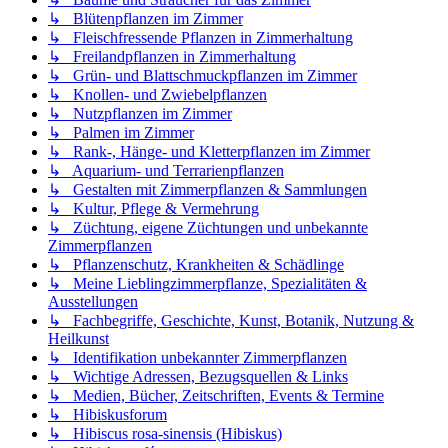
↳ Blütenpflanzen im Zimmer
↳ Fleischfressende Pflanzen in Zimmerhaltung
↳ Freilandpflanzen in Zimmerhaltung
↳ Grün- und Blattschmuckpflanzen im Zimmer
↳ Knollen- und Zwiebelpflanzen
↳ Nutzpflanzen im Zimmer
↳ Palmen im Zimmer
↳ Rank-, Hänge- und Kletterpflanzen im Zimmer
↳ Aquarium- und Terrarienpflanzen
↳ Gestalten mit Zimmerpflanzen & Sammlungen
↳ Kultur, Pflege & Vermehrung
↳ Züchtung, eigene Züchtungen und unbekannte
Zimmerpflanzen
↳ Pflanzenschutz, Krankheiten & Schädlinge
↳ Meine Lieblingzimmerpflanze, Spezialitäten &
Ausstellungen
↳ Fachbegriffe, Geschichte, Kunst, Botanik, Nutzung &
Heilkunst
↳ Identifikation unbekannter Zimmerpflanzen
↳ Wichtige Adressen, Bezugsquellen & Links
↳ Medien, Bücher, Zeitschriften, Events & Termine
↳ Hibiskusforum
↳ Hibiscus rosa-sinensis (Hibiskus)