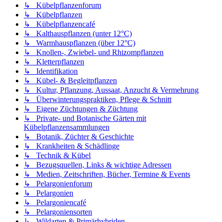
↳ Kübelpflanzenforum
↳ Kübelpflanzen
↳ Kübelpflanzencafé
↳ Kalthauspflanzen (unter 12°C)
↳ Warmhauspflanzen (über 12°C)
↳ Knollen-, Zwiebel- und Rhizompflanzen
↳ Kletterpflanzen
↳ Identifikation
↳ Kübel- & Begleitpflanzen
↳ Kultur, Pflanzung, Aussaat, Anzucht & Vermehrung
↳ Überwinterungspraktiken, Pflege & Schnitt
↳ Eigene Züchtungen & Züchtung
↳ Private- und Botanische Gärten mit
Kübelpflanzensammlungen
↳ Botanik, Züchter & Geschichte
↳ Krankheiten & Schädlinge
↳ Technik & Kübel
↳ Bezugsquellen, Links & wichtige Adressen
↳ Medien, Zeitschriften, Bücher, Termine & Events
↳ Pelargonienforum
↳ Pelargonien
↳ Pelargoniencafé
↳ Pelargoniensorten
↳ Wildarten & Primärhybriden