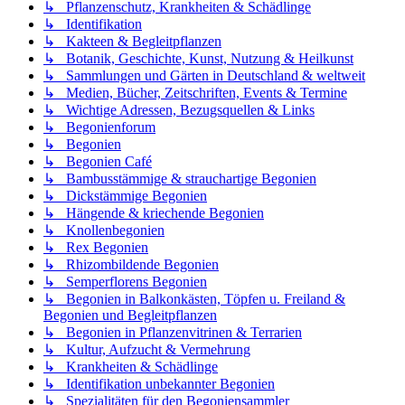
↳ Pflanzenschutz, Krankheiten & Schädlinge
↳ Identifikation
↳ Kakteen & Begleitpflanzen
↳ Botanik, Geschichte, Kunst, Nutzung & Heilkunst
↳ Sammlungen und Gärten in Deutschland & weltweit
↳ Medien, Bücher, Zeitschriften, Events & Termine
↳ Wichtige Adressen, Bezugsquellen & Links
↳ Begonienforum
↳ Begonien
↳ Begonien Café
↳ Bambusstämmige & strauchartige Begonien
↳ Dickstämmige Begonien
↳ Hängende & kriechende Begonien
↳ Knollenbegonien
↳ Rex Begonien
↳ Rhizombildende Begonien
↳ Semperflorens Begonien
↳ Begonien in Balkonkästen, Töpfen u. Freiland &
Begonien und Begleitpflanzen
↳ Begonien in Pflanzenvitrinen & Terrarien
↳ Kultur, Aufzucht & Vermehrung
↳ Krankheiten & Schädlinge
↳ Identifikation unbekannter Begonien
↳ Spezialitäten für den Begoniensammler