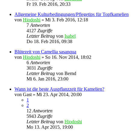
Fr 19. Feb 2016, 20:33
Allgemeine Kulturbedingungen/Pflegetips für Topfkamelien
von
Hiodoshi
»
Mi 3. Feb 2016, 12:18
7
Antworten
4127
Zugriffe
Letzter Beitrag
von
Isabel
Do 18. Feb 2016, 09:38
Blütezeit von Camellia sasanqua
von
Hiodoshi
»
So 16. Nov 2014, 18:02
6
Antworten
3031
Zugriffe
Letzter Beitrag
von
Bernd
Mi 6. Jan 2016, 23:00
Wann ist die beste Auspflanzzeit für Kamelien?
von
Gast
»
Mi 23. Apr 2014, 20:00
1
2
12
Antworten
5943
Zugriffe
Letzter Beitrag
von
Hiodoshi
Mo 13. Apr 2015, 19:00