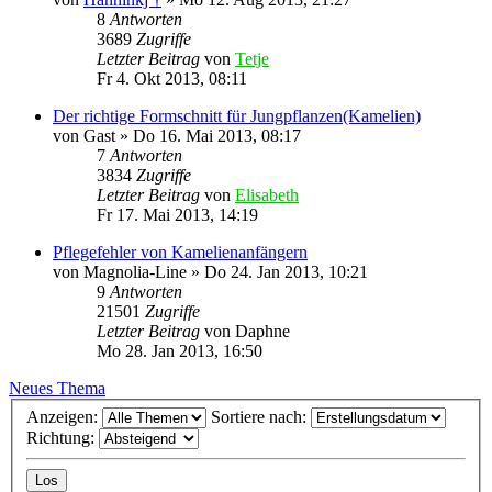
8
Antworten
3689
Zugriffe
Letzter Beitrag
von
Tetje
Fr 4. Okt 2013, 08:11
Der richtige Formschnitt für Jungpflanzen(Kamelien)
von
Gast
»
Do 16. Mai 2013, 08:17
7
Antworten
3834
Zugriffe
Letzter Beitrag
von
Elisabeth
Fr 17. Mai 2013, 14:19
Pflegefehler von Kamelienanfängern
von
Magnolia-Line
»
Do 24. Jan 2013, 10:21
9
Antworten
21501
Zugriffe
Letzter Beitrag
von
Daphne
Mo 28. Jan 2013, 16:50
Neues Thema
Anzeigen:
Sortiere nach:
Richtung: