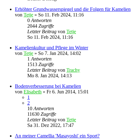
Erhöhter Grundwasserspiegel und die Folgen für Kamelien
von
Tetje
»
So 11. Feb 2024, 11:16
0
Antworten
2044
Zugriffe
Letzter Beitrag
von
Tetje
So 11. Feb 2024, 11:16
Kamelienkultur und Pflege im Winter
von
Tetje
»
So 7. Jan 2024, 14:02
1
Antworten
1513
Zugriffe
Letzter Beitrag
von
Trachy
Mo 8. Jan 2024, 14:13
Bodenverbesserung bei Kamelien
von
Elisabeth
»
Fr 6. Jun 2014, 15:01
1
2
10
Antworten
11630
Zugriffe
Letzter Beitrag
von
Tetje
Sa 31. Dez 2022, 17:47
An meiner Camellia 'Masayoshi' ein Sport?