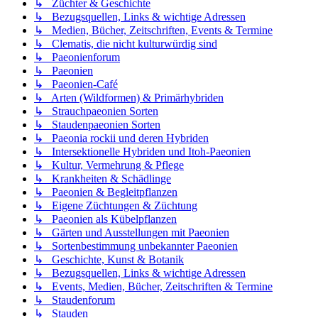
↳ Züchter & Geschichte
↳ Bezugsquellen, Links & wichtige Adressen
↳ Medien, Bücher, Zeitschriften, Events & Termine
↳ Clematis, die nicht kulturwürdig sind
↳ Paeonienforum
↳ Paeonien
↳ Paeonien-Café
↳ Arten (Wildformen) & Primärhybriden
↳ Strauchpaeonien Sorten
↳ Staudenpaeonien Sorten
↳ Paeonia rockii und deren Hybriden
↳ Intersektionelle Hybriden und Itoh-Paeonien
↳ Kultur, Vermehrung & Pflege
↳ Krankheiten & Schädlinge
↳ Paeonien & Begleitpflanzen
↳ Eigene Züchtungen & Züchtung
↳ Paeonien als Kübelpflanzen
↳ Gärten und Ausstellungen mit Paeonien
↳ Sortenbestimmung unbekannter Paeonien
↳ Geschichte, Kunst & Botanik
↳ Bezugsquellen, Links & wichtige Adressen
↳ Events, Medien, Bücher, Zeitschriften & Termine
↳ Staudenforum
↳ Stauden