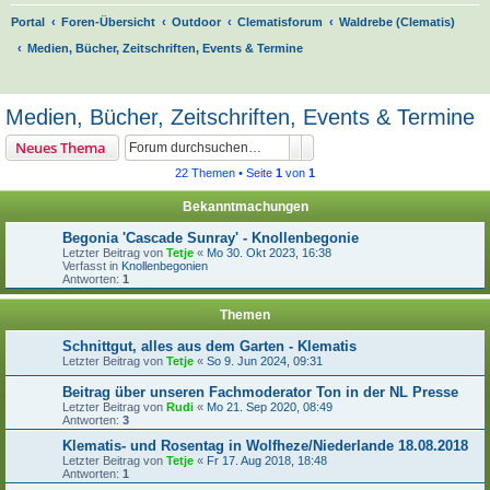
Portal
Foren-Übersicht
Outdoor
Clematisforum
Waldrebe (Clematis)
Medien, Bücher, Zeitschriften, Events & Termine
S
u
Medien, Bücher, Zeitschriften, Events & Termine
c
Suche
Erweiterte Suche
Neues Thema
h
22 Themen • Seite
1
von
1
e
Bekanntmachungen
Begonia 'Cascade Sunray' - Knollenbegonie
Letzter Beitrag von
Tetje
«
Mo 30. Okt 2023, 16:38
Verfasst in
Knollenbegonien
Antworten:
1
Themen
Schnittgut, alles aus dem Garten - Klematis
Letzter Beitrag von
Tetje
«
So 9. Jun 2024, 09:31
Beitrag über unseren Fachmoderator Ton in der NL Presse
Letzter Beitrag von
Rudi
«
Mo 21. Sep 2020, 08:49
Antworten:
3
Klematis- und Rosentag in Wolfheze/Niederlande 18.08.2018
Letzter Beitrag von
Tetje
«
Fr 17. Aug 2018, 18:48
Antworten:
1