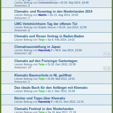
Letzter Beitrag von
ClematisKruse
«
Di 16. Sep 2014, 18:49
Antworten:
2
Clematis- und Rosentag in den Niederlanden 2014
Letzter Beitrag von
Martin
«
Do 21. Aug 2014, 22:03
Antworten:
7
LWG Veitshöchheim Tag der offenen Tür
Letzter Beitrag von
Brigitte Stisser
«
Di 24. Jun 2014, 12:59
Antworten:
2
Clematis und Rosen Vortrag in Baden-Baden
Letzter Beitrag von
Tetje
«
So 9. Feb 2014, 14:02
Clematisausstellung in Japan
Letzter Beitrag von
Hanninkj †
«
Mi 8. Jan 2014, 19:58
Antworten:
12
1
2
Clematis auf den Freisinger Gartentagen
Letzter Beitrag von
Tetje
«
Di 10. Dez 2013, 20:39
Antworten:
17
1
2
Klematis Baumschule in NL geöffnet
Letzter Beitrag von
Tetje
«
Di 28. Mai 2013, 15:51
Antworten:
1
Das ideale Buch für den Anfänger mit Klematis
Letzter Beitrag von
Tetje
«
So 2. Dez 2012, 15:28
Bücher und Tipps über Klematis
Letzter Beitrag von
Hanninkj †
«
Mi 21. Nov 2012, 12:31
Clematis Festival in den Niederlanden
Letzter Beitrag von
Tetje
«
Sa 18. Aug 2012, 21:18