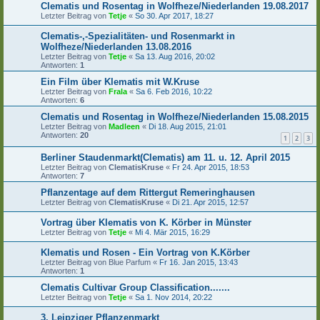
Clematis und Rosentag in Wolfheze/Niederlanden 19.08.2017
Letzter Beitrag von
Tetje
«
So 30. Apr 2017, 18:27
Clematis-,-Spezialitäten- und Rosenmarkt in
Wolfheze/Niederlanden 13.08.2016
Letzter Beitrag von
Tetje
«
Sa 13. Aug 2016, 20:02
Antworten:
1
Ein Film über Klematis mit W.Kruse
Letzter Beitrag von
Frala
«
Sa 6. Feb 2016, 10:22
Antworten:
6
Clematis und Rosentag in Wolfheze/Niederlanden 15.08.2015
Letzter Beitrag von
Madleen
«
Di 18. Aug 2015, 21:01
Antworten:
20
1
2
3
Berliner Staudenmarkt(Clematis) am 11. u. 12. April 2015
Letzter Beitrag von
ClematisKruse
«
Fr 24. Apr 2015, 18:53
Antworten:
7
Pflanzentage auf dem Rittergut Remeringhausen
Letzter Beitrag von
ClematisKruse
«
Di 21. Apr 2015, 12:57
Vortrag über Klematis von K. Körber in Münster
Letzter Beitrag von
Tetje
«
Mi 4. Mär 2015, 16:29
Klematis und Rosen - Ein Vortrag von K.Körber
Letzter Beitrag von
Blue Parfum
«
Fr 16. Jan 2015, 13:43
Antworten:
1
Clematis Cultivar Group Classification.......
Letzter Beitrag von
Tetje
«
Sa 1. Nov 2014, 20:22
3. Leipziger Pflanzenmarkt