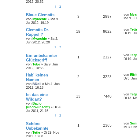
2012, 20:52
1
2
Blaue Clematis
von
Mya
3
2897
Mo 9. Ju
von
Myarchie
»
Mo 9.
Jul 2012, 19:19
Clematis Dr.
von
Tetj
18
9622
Di 19. J
Ruppel ?
von
Myarchie
»
Sa 2.
Jun 2012, 20:20
1
2
Ein unbekannter
von
Tetj
1
2127
Di 19. J
Glücksgriff
von
Tetje
»
Sa 9. Jun
2012, 10:56
Hab' keinen
von
Elfr
2
3223
Di 5. Ju
Namen
von
BDoll
»
Mo 4. Jun
2012, 16:18
Ist das eine
von
Tetj
13
7440
Di 13. M
Wildart?
von
Bacio
(unerwünscht)
»
Di 26.
Jul 2011, 21:15
1
2
Schöne
von
Sun
1
2365
Mi 30. N
Unbekannte
von
Tetje
»
Di 29. Nov
2011, 18:08