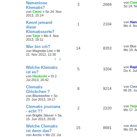
Namenlose
von
Cle
3
2669
So 24. N
Klematis?
von
Clemi
»
So 24. Nov
2013, 15:14
Kennt jemand
von
Hann
1
2104
Mo 4. No
diese
Klematissorte?
von
Tetje
»
Mo 4. Nov
2013, 18:11
Wer bin ich?
von
Blue
14
8353
Mo 19. A
von
Magnolia-Line
»
Mi
21. Nov 2012, 12:30
1
2
Welche Klematis
von
Rap
5
3204
Do 4. Ju
ist es?
von
Hiodoshi
»
Di 2.
Jul 2013, 20:42
Clematis
von
Clem
8
9214
Mi 26. J
Glöckchen ?
von
Blumenfee
»
So
23. Jun 2013, 19:17
Clematis jouniana
von
Tetj
2
2220
Mo 17. J
- echt ??
von
Brigitte Stisser
»
Sa
15. Jun 2013, 20:05
Welche Clematis
von
Arct
15
8681
Mo 20. A
ist denn das?
von
Arctic
»
Mo 23. Jul