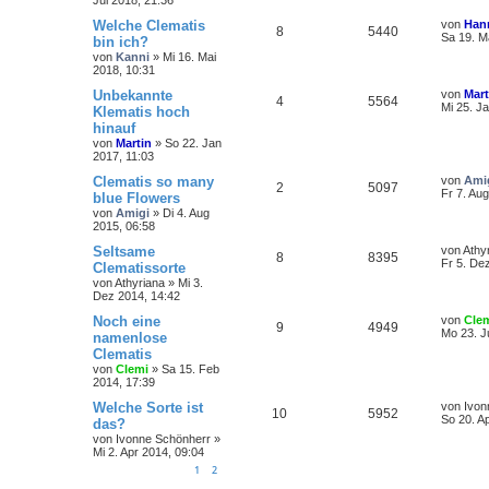
Jul 2018, 21:36
Welche Clematis
von
Hann
8
5440
Sa 19. M
bin ich?
von
Kanni
»
Mi 16. Mai
2018, 10:31
Unbekannte
von
Mart
4
5564
Mi 25. J
Klematis hoch
hinauf
von
Martin
»
So 22. Jan
2017, 11:03
Clematis so many
von
Ami
2
5097
Fr 7. Au
blue Flowers
von
Amigi
»
Di 4. Aug
2015, 06:58
Seltsame
von
Athy
8
8395
Fr 5. De
Clematissorte
von
Athyriana
»
Mi 3.
Dez 2014, 14:42
Noch eine
von
Cle
9
4949
Mo 23. J
namenlose
Clematis
von
Clemi
»
Sa 15. Feb
2014, 17:39
Welche Sorte ist
von
Ivon
10
5952
So 20. A
das?
von
Ivonne Schönherr
»
Mi 2. Apr 2014, 09:04
1
2