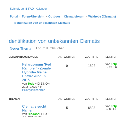
Schnellzugriff
FAQ
Kalender
Portal
Foren-Übersicht
Outdoor
Clematisforum
Waldrebe (Clematis)
Identifikation von unbekannten Clematis
Identifikation von unbekannten Clematis
Suche
Erweiterte Suche
Neues Thema
BEKANNTMACHUNGEN
ANTWORTEN
ZUGRIFFE
LETZTER
Pelargonium 'Red
von
Tetj
0
1822
Di 13. O
Rambler' - Zonale
Hybride- Meine
Entdeckung in
2015
von
Tetje
»
Di 13. Okt
2015, 17:20
» in
Pelargoniensorten
THEMEN
ANTWORTEN
ZUGRIFFE
LETZTER
Clematis sucht
von
Tetj
5
6898
Fr 6. Jul
Namen
von
Hiodoshi
»
Do 5.