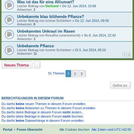
Was ist das für eine Alliumart?
Letzter Beitrag von
DerGerd
«
Do 12. Jun 2014, 15:58
Antworten:
2
Unbekannte blau blühende Pflanze?
Letzter Beitrag von
Ivonne Schönherr
«
Do 12. Jun 2014, 09:56
Antworten:
8
Unbekanntes Unkraut im Rasen
Letzter Beitrag von
RosaRot (unerwünscht)
«
So 8. Jun 2014, 22:42
Antworten:
3
Unbekannte Pflanze
Letzter Beitrag von
Ivonne Schönherr
«
Di 3. Jun 2014, 09:16
Antworten:
11
1
2
Neues Thema
1
2
3
Nächste
51 Themen
Gehe zu
BERECHTIGUNGEN IN DIESEM FORUM
Du darfst
keine
neuen Themen in diesem Forum erstellen.
Du darfst
keine
Antworten zu Themen in diesem Forum erstellen.
Du darfst deine Beiträge in diesem Forum
nicht
ändern.
Du darfst deine Beiträge in diesem Forum
nicht
löschen.
Du darfst
keine
Dateianhänge in diesem Forum erstellen.
Portal
Foren-Übersicht
Alle Cookies löschen
Alle Zeiten sind
UTC+02:00