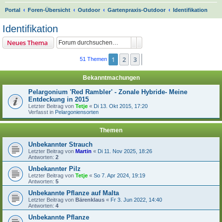
S
Portal
Foren-Übersicht
Outdoor
Gartenpraxis-Outdoor
Identifikation
u
Identifikation
c
Suche
Erweiterte Suche
Neues Thema
h
e
1
2
3
Nächste
51 Themen
Bekanntmachungen
Pelargonium 'Red Rambler' - Zonale Hybride- Meine
Entdeckung in 2015
Letzter Beitrag von
Tetje
«
Di 13. Okt 2015, 17:20
Verfasst in
Pelargoniensorten
Themen
Unbekannter Strauch
Letzter Beitrag von
Martin
«
Di 11. Nov 2025, 18:26
Antworten:
2
Unbekannter Pilz
Letzter Beitrag von
Tetje
«
So 7. Apr 2024, 19:19
Antworten:
5
Unbekannte Pflanze auf Malta
Letzter Beitrag von
Bärenklaus
«
Fr 3. Jun 2022, 14:40
Antworten:
4
Unbekannte Pflanze