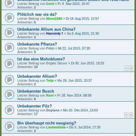
Letzter Beitrag von
Gerd
«
Fr 4. Sep 2015, 10:47
Antworten:
2
Plötzlich war sie da?
Letzter Beitrag von
Mona1565
«
Di 18. Aug 2015, 12:57
Antworten:
5
Unbekannte Allium aus China?
Letzter Beitrag von
Hanninkj †
«
Sa 8. Aug 2015, 21:30
Antworten:
2
Unbekannte Pflanze?
Letzter Beitrag von
Fritzi
«
Mi 22. Jul 2015, 07:35
Antworten:
5
Ist das eine Mohnblume?
Letzter Beitrag von
Brigitte Stisser
«
Di 30. Jun 2015, 19:25
Antworten:
10
1
2
Unbekannter Allium?
Letzter Beitrag von
Tetje
«
Mo 29. Jun 2015, 20:37
Antworten:
2
Unbekannter Busch
Letzter Beitrag von
Roni
«
Fr 28. Nov 2014, 08:58
Antworten:
6
Unbekannter Pilz?
Letzter Beitrag von
Dopiene
«
Mo 20. Okt 2014, 13:03
Antworten:
17
1
2
Bin überhaupt nicht neugierig?
Letzter Beitrag von
Lindenblüte
«
Do 3. Jul 2014, 17:35
Antworten:
2