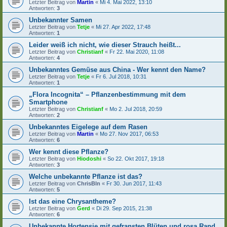
Letzter Beitrag von
Martin
«
Mi 4. Mai 2022, 13:10
Antworten:
3
Unbekannter Samen
Letzter Beitrag von
Tetje
«
Mi 27. Apr 2022, 17:48
Antworten:
1
Leider weiß ich nicht, wie dieser Strauch heißt...
Letzter Beitrag von
Christianf
«
Fr 22. Mai 2020, 11:08
Antworten:
4
Unbekanntes Gemüse aus China - Wer kennt den Name?
Letzter Beitrag von
Tetje
«
Fr 6. Jul 2018, 10:31
Antworten:
1
„Flora Incognita“ – Pflanzenbestimmung mit dem
Smartphone
Letzter Beitrag von
Christianf
«
Mo 2. Jul 2018, 20:59
Antworten:
2
Unbekanntes Eigelege auf dem Rasen
Letzter Beitrag von
Martin
«
Mo 27. Nov 2017, 06:53
Antworten:
6
Wer kennt diese Pflanze?
Letzter Beitrag von
Hiodoshi
«
So 22. Okt 2017, 19:18
Antworten:
3
Welche unbekannte Pflanze ist das?
Letzter Beitrag von
ChrisBln
«
Fr 30. Jun 2017, 11:43
Antworten:
5
Ist das eine Chrysantheme?
Letzter Beitrag von
Gerd
«
Di 29. Sep 2015, 21:38
Antworten:
6
Unbekannte Hortensie mit gefransten Blüten und rosa Rand