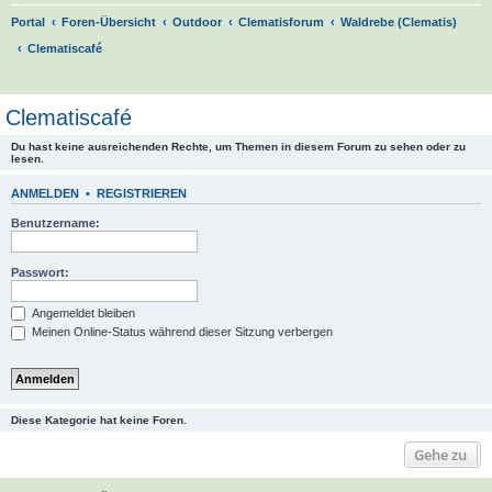
Portal
Foren-Übersicht
Outdoor
Clematisforum
Waldrebe (Clematis)
Clematiscafé
S
u
Clematiscafé
c
Du hast keine ausreichenden Rechte, um Themen in diesem Forum zu sehen oder zu
h
lesen.
e
ANMELDEN
•
REGISTRIEREN
Benutzername:
Passwort:
Angemeldet bleiben
Meinen Online-Status während dieser Sitzung verbergen
Diese Kategorie hat keine Foren.
Gehe zu