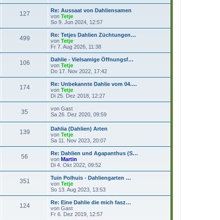
t
u
a
e
e
g
Re: Aussaat von Dahliensamen
r
127
s
N
von
Tetje
B
t
e
So 9. Jun 2024, 12:57
e
e
u
i
r
e
Re: Tetjes Dahlien Züchtungen…
t
B
499
s
N
von
Tetje
r
e
t
e
Fr 7. Aug 2026, 11:38
a
i
e
u
g
t
r
e
Dahlie - Vielsamige Öffnungsf…
r
106
B
s
N
von
Tetje
a
e
t
e
Do 17. Nov 2022, 17:42
g
i
e
u
t
r
e
Re: Unbekannte Dahlie vom 04.…
r
174
B
s
N
von
Tetje
a
e
t
e
Di 25. Dez 2018, 12:27
g
i
e
u
t
r
e
N
von
Gast
r
35
B
s
e
Sa 26. Dez 2020, 09:59
a
e
t
u
g
i
e
e
Dahlia (Dahlien) Arten
t
r
139
s
N
von
Tetje
r
B
t
e
Sa 11. Nov 2023, 20:07
a
e
e
u
g
i
r
e
Re: Dahlien und Agapanthus (S…
t
B
56
s
N
von
Martin
r
e
t
e
Di 4. Okt 2022, 09:52
a
i
e
u
g
t
r
e
Tuin Polhuis - Dahliengarten …
r
351
B
s
N
von
Tetje
a
e
t
e
So 13. Aug 2023, 13:53
g
i
e
u
t
r
e
Re: Eine Dahlie die mich fasz…
r
124
B
s
N
von
Gast
a
e
t
e
Fr 6. Dez 2019, 12:57
g
i
e
u