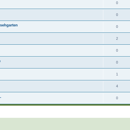
0
0
nsehgarten
0
2
0
n
0
1
4
L
0