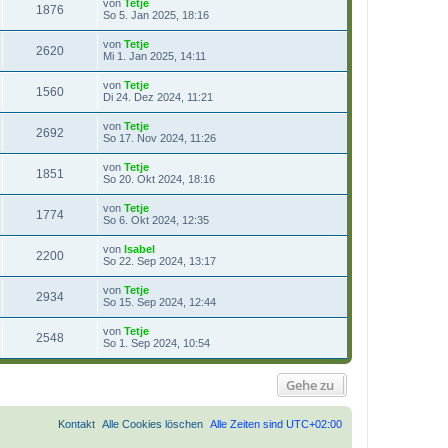
von
Tetje
1876
So 5. Jan 2025, 18:16
von
Tetje
2620
Mi 1. Jan 2025, 14:11
von
Tetje
1560
Di 24. Dez 2024, 11:21
von
Tetje
2692
So 17. Nov 2024, 11:26
von
Tetje
1851
So 20. Okt 2024, 18:16
von
Tetje
1774
So 6. Okt 2024, 12:35
von
Isabel
2200
So 22. Sep 2024, 13:17
von
Tetje
2934
So 15. Sep 2024, 12:44
von
Tetje
2548
So 1. Sep 2024, 10:54
Gehe zu
Kontakt
Alle Cookies löschen
Alle Zeiten sind
UTC+02:00