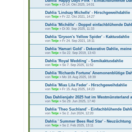
Dahlia 'Happy Days Pink' - Einfachblühende Dah
von
Tetje
»
Di 14. Okt 2025, 14:01
Dahlia 'Lindsay Michelle' - Hirschgeweihdahlie
von
Tetje
»
Fr 22. Okt 2021, 14:27
Dahlia 'Michélle' - Doppel einfachblühende Dahl
von
Tetje
»
Di 30. Sep 2025, 11:33
Dahlia 'Gryson's Yellow Spider' - Kaktusdahlie
von
Tetje
»
Fr 24. Sep 2021, 18:11
Dahlia 'Hamari Gold' - Dekorative Dahlie, mein
von
Tetje
»
So 22. Sep 2019, 13:43
Dahlia 'Royal Wedding' - Semikaktusdahlie
von
Tetje
»
So 7. Sep 2025, 11:52
Dahlia 'Richards Fortune' Anemonenblütige Dah
von
Tetje
»
Mo 18. Aug 2025, 18:39
Dahlia 'Mias Lila Feder' - Hirschgeweihdahlie
von
Tetje
»
Fr 15. Aug 2025, 14:23
Das Dahlienjahr 2025 hat im Westmünsterland 
von
Tetje
»
So 29. Jun 2025, 17:40
Dahlia 'Theo Suchland' - Einfachblühende Dahl
von
Tetje
»
So 2. Jun 2024, 12:20
Dahlia ' Summer Bees Red Star' - Neuzüchtung
von
Tetje
»
So 2. Feb 2025, 13:11