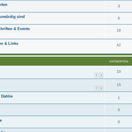
rten
3
turwürdig sind
6
hriften & Events
18
en & Links
42
ANTWORTEN
10
1
2
15
1
2
 Dahlie
1
0
e
0