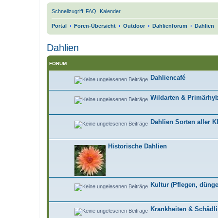
Schnellzugriff
FAQ
Kalender
Portal
Foren-Übersicht
Outdoor
Dahlienforum
Dahlien
Dahlien
FORUM
Dahliencafé
Wildarten & Primärhy
Dahlien Sorten aller K
Historische Dahlien
Kultur (Pflegen, dünge
Krankheiten & Schädl