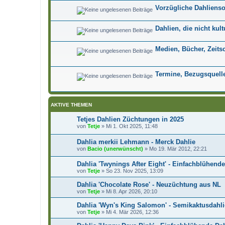
Vorzügliche Dahlienso
Dahlien, die nicht kul
Medien, Bücher, Zeitsc
Termine, Bezugsquell
AKTIVE THEMEN
Tetjes Dahlien Züchtungen in 2025
von
Tetje
»
Mi 1. Okt 2025, 11:48
Dahlia merkii Lehmann - Merck Dahlie
von
Bacio (unerwünscht)
»
Mo 19. Mär 2012, 22:21
Dahlia 'Twynings After Eight' - Einfachblühende
von
Tetje
»
So 23. Nov 2025, 13:09
Dahlia 'Chocolate Rose' - Neuzüchtung aus NL
von
Tetje
»
Mi 8. Apr 2026, 20:10
Dahlia 'Wyn's King Salomon' - Semikaktusdahli
von
Tetje
»
Mi 4. Mär 2026, 12:36