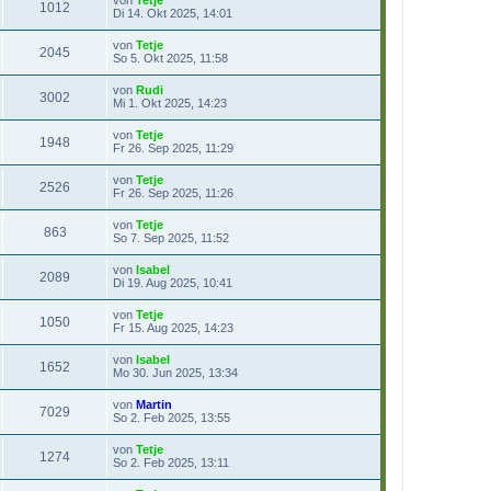
von
Tetje
1012
Di 14. Okt 2025, 14:01
von
Tetje
2045
So 5. Okt 2025, 11:58
von
Rudi
3002
Mi 1. Okt 2025, 14:23
von
Tetje
1948
Fr 26. Sep 2025, 11:29
von
Tetje
2526
Fr 26. Sep 2025, 11:26
von
Tetje
863
So 7. Sep 2025, 11:52
von
Isabel
2089
Di 19. Aug 2025, 10:41
von
Tetje
1050
Fr 15. Aug 2025, 14:23
von
Isabel
1652
Mo 30. Jun 2025, 13:34
von
Martin
7029
So 2. Feb 2025, 13:55
von
Tetje
1274
So 2. Feb 2025, 13:11