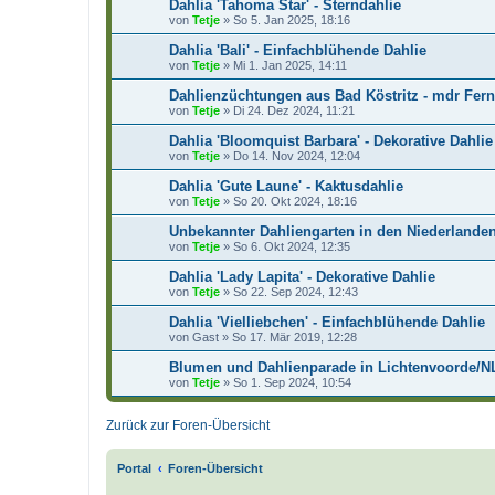
Dahlia 'Tahoma Star' - Sterndahlie
von
Tetje
»
So 5. Jan 2025, 18:16
Dahlia 'Bali' - Einfachblühende Dahlie
von
Tetje
»
Mi 1. Jan 2025, 14:11
Dahlienzüchtungen aus Bad Köstritz - mdr Fer
von
Tetje
»
Di 24. Dez 2024, 11:21
Dahlia 'Bloomquist Barbara' - Dekorative Dahlie
von
Tetje
»
Do 14. Nov 2024, 12:04
Dahlia 'Gute Laune' - Kaktusdahlie
von
Tetje
»
So 20. Okt 2024, 18:16
Unbekannter Dahliengarten in den Niederlande
von
Tetje
»
So 6. Okt 2024, 12:35
Dahlia 'Lady Lapita' - Dekorative Dahlie
von
Tetje
»
So 22. Sep 2024, 12:43
Dahlia 'Vielliebchen' - Einfachblühende Dahlie
von
Gast
»
So 17. Mär 2019, 12:28
Blumen und Dahlienparade in Lichtenvoorde/N
von
Tetje
»
So 1. Sep 2024, 10:54
Zurück zur Foren-Übersicht
Portal
Foren-Übersicht