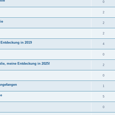
lie
0
2
ie
2
2
e Entdeckung in 2019
4
0
lie, meine Entdeckung in 2025!
2
0
angefangen
1
ie
5
0