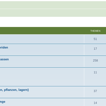
THEMEN
51
briden
17
lassen
258
11
n, pflanzen, lagern)
37
inge
14