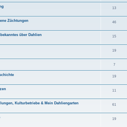
ng
13
igene Züchtungen
46
bekanntes über Dahlien
15
19
7
schichte
19
nzen
11
llungen, Kulturbetriebe & Mein Dahliengarten
61
e
19