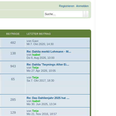
Registrieren
Anmelden
Suche
Erweiterte Suche
BEITRÄGE
LETZTER BEITRAG
N
von
Gast
482
e
Mi 7. Okt 2020, 14:30
u
e
Re: Dahlia merkii Lehmann - M…
138
s
N
von
Isabel
t
e
Do 6. Aug 2026, 10:00
e
u
r
e
Re: Dahlia 'Twynings After Ei…
B
943
s
N
von
Tetje
e
t
e
Mo 27. Apr 2026, 10:05
i
e
u
t
r
e
N
von
Tetje
r
65
B
s
e
Sa 7. Okt 2017, 18:30
a
e
t
u
g
i
e
e
t
r
s
r
B
t
a
e
e
Re: Das Dahlienjahr 2025 hat …
g
i
r
285
N
von
Isabel
t
B
e
Mo 30. Jun 2025, 13:34
r
e
u
a
i
e
N
von
Tetje
g
t
129
s
e
Mo 21. Nov 2016, 18:57
r