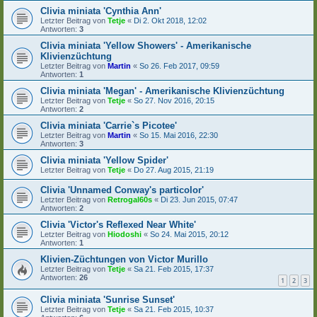
Clivia miniata 'Cynthia Ann'
Letzter Beitrag von
Tetje
«
Di 2. Okt 2018, 12:02
Antworten:
3
Clivia miniata 'Yellow Showers' - Amerikanische
Klivienzüchtung
Letzter Beitrag von
Martin
«
So 26. Feb 2017, 09:59
Antworten:
1
Clivia miniata 'Megan' - Amerikanische Klivienzüchtung
Letzter Beitrag von
Tetje
«
So 27. Nov 2016, 20:15
Antworten:
2
Clivia miniata 'Carrie`s Picotee'
Letzter Beitrag von
Martin
«
So 15. Mai 2016, 22:30
Antworten:
3
Clivia miniata 'Yellow Spider'
Letzter Beitrag von
Tetje
«
Do 27. Aug 2015, 21:19
Clivia 'Unnamed Conway's particolor'
Letzter Beitrag von
Retrogal60s
«
Di 23. Jun 2015, 07:47
Antworten:
2
Clivia 'Victor's Reflexed Near White'
Letzter Beitrag von
Hiodoshi
«
So 24. Mai 2015, 20:12
Antworten:
1
Klivien-Züchtungen von Victor Murillo
Letzter Beitrag von
Tetje
«
Sa 21. Feb 2015, 17:37
Antworten:
26
1
2
3
Clivia miniata 'Sunrise Sunset'
Letzter Beitrag von
Tetje
«
Sa 21. Feb 2015, 10:37