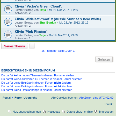
Antworten:
6
Clivia ' Victor's Green Cloud'.
Letzter Beitrag von
Tetje
«
Mi 24. Dez 2014, 14:56
Antworten:
2
Clivia 'Wideleaf dwarf' x (Aussie Sunrise x near white)
Letzter Beitrag von
Shu_Bunkin
«
Mo 23. Apr 2012, 23:12
Antworten:
2
Klivie 'Pink Picotee'
Letzter Beitrag von
Tetje
«
Do 19. Mai 2011, 23:09
Antworten:
1
Neues Thema
15 Themen • Seite
1
von
1
Gehe zu
BERECHTIGUNGEN IN DIESEM FORUM
Du darfst
keine
neuen Themen in diesem Forum erstellen.
Du darfst
keine
Antworten zu Themen in diesem Forum erstellen.
Du darfst deine Beiträge in diesem Forum
nicht
ändern.
Du darfst deine Beiträge in diesem Forum
nicht
löschen.
Du darfst
keine
Dateianhänge in diesem Forum erstellen.
Portal
Foren-Übersicht
Alle Cookies löschen
Alle Zeiten sind
UTC+02:00
Kontakt
Nutzungsbedingungen
Netiquette
Datenschutzrichtlinie
Impressum