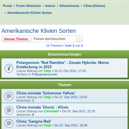
Portal
Foren-Übersicht
Indoor
Klivienforum
Clivia (Klivien)
Amerikanische Klivien Sorten
S
u
Amerikanische Klivien Sorten
c
Suche
Erweiterte Suche
Neues Thema
h
15 Themen • Seite
1
von
1
e
Bekanntmachungen
Pelargonium 'Red Rambler' - Zonale Hybride- Meine
Entdeckung in 2015
Letzter Beitrag von
Tetje
«
Di 13. Okt 2015, 17:20
Verfasst in
Pelargoniensorten
Themen
Clivia miniata 'Solomone Yellow'
Letzter Beitrag von
Tetje
«
So 17. Sep 2023, 13:03
Antworten:
2
Clivia miniata 'Gloria' - Klivie
Letzter Beitrag von
Christianf
«
Do 23. Sep 2021, 22:33
Antworten:
8
Clivia 'Sangria Red'
Letzter Beitrag von
Tetje
«
Do 23. Sep 2021, 18:08