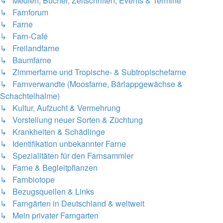
↳ Medien, Bücher, Zeitschriften, Events & Termine
↳ Farnforum
↳ Farne
↳ Farn-Café
↳ Freilandfarne
↳ Baumfarne
↳ Zimmerfarne und Tropische- & Subtropischefarne
↳ Farnverwandte (Moosfarne, Bärlappgewächse &
Schachtelhalme)
↳ Kultur, Aufzucht & Vermehrung
↳ Vorstellung neuer Sorten & Züchtung
↳ Krankheiten & Schädlinge
↳ Identifikation unbekannter Farne
↳ Spezialitäten für den Farnsammler
↳ Farne & Begleitpflanzen
↳ Farnbiotope
↳ Bezugsquellen & Links
↳ Farngärten in Deutschland & weltweit
↳ Mein privater Farngarten