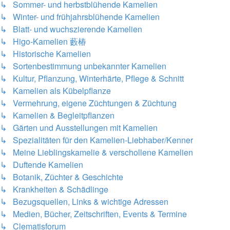
↳ Sommer- und herbstblühende Kamelien
↳ Winter- und frühjahrsblühende Kamelien
↳ Blatt- und wuchszierende Kamelien
↳ Higo-Kamelien 藪椿
↳ Historische Kamelien
↳ Sortenbestimmung unbekannter Kamelien
↳ Kultur, Pflanzung, Winterhärte, Pflege & Schnitt
↳ Kamelien als Kübelpflanze
↳ Vermehrung, eigene Züchtungen & Züchtung
↳ Kamelien & Begleitpflanzen
↳ Gärten und Ausstellungen mit Kamelien
↳ Spezialitäten für den Kamelien-Liebhaber/Kenner
↳ Meine Lieblingskamelie & verschollene Kamelien
↳ Duftende Kamelien
↳ Botanik, Züchter & Geschichte
↳ Krankheiten & Schädlinge
↳ Bezugsquellen, Links & wichtige Adressen
↳ Medien, Bücher, Zeitschriften, Events & Termine
↳ Clematisforum