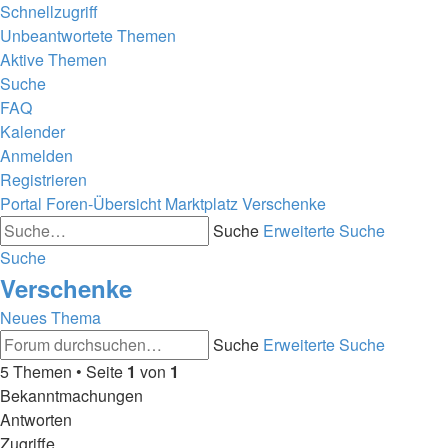
Schnellzugriff
Unbeantwortete Themen
Aktive Themen
Suche
FAQ
Kalender
Anmelden
Registrieren
Portal
Foren-Übersicht
Marktplatz
Verschenke
Suche
Erweiterte Suche
Suche
Verschenke
Neues Thema
Suche
Erweiterte Suche
5 Themen • Seite
1
von
1
Bekanntmachungen
Antworten
Zugriffe