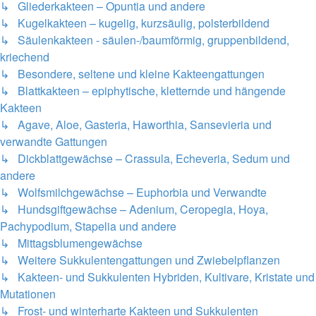
↳ Gliederkakteen – Opuntia und andere
↳ Kugelkakteen – kugelig, kurzsäulig, polsterbildend
↳ Säulenkakteen - säulen-/baumförmig, gruppenbildend,
kriechend
↳ Besondere, seltene und kleine Kakteengattungen
↳ Blattkakteen – epiphytische, kletternde und hängende
Kakteen
↳ Agave, Aloe, Gasteria, Haworthia, Sansevieria und
verwandte Gattungen
↳ Dickblattgewächse – Crassula, Echeveria, Sedum und
andere
↳ Wolfsmilchgewächse – Euphorbia und Verwandte
↳ Hundsgiftgewächse – Adenium, Ceropegia, Hoya,
Pachypodium, Stapelia und andere
↳ Mittagsblumengewächse
↳ Weitere Sukkulentengattungen und Zwiebelpflanzen
↳ Kakteen- und Sukkulenten Hybriden, Kultivare, Kristate und
Mutationen
↳ Frost- und winterharte Kakteen und Sukkulenten