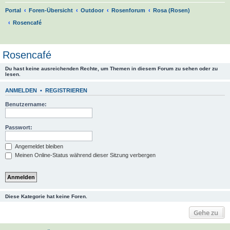
Portal
Foren-Übersicht
Outdoor
Rosenforum
Rosa (Rosen)
Rosencafé
S
u
Rosencafé
c
Du hast keine ausreichenden Rechte, um Themen in diesem Forum zu sehen oder zu
h
lesen.
e
ANMELDEN
•
REGISTRIEREN
Benutzername:
Passwort:
Angemeldet bleiben
Meinen Online-Status während dieser Sitzung verbergen
Diese Kategorie hat keine Foren.
Gehe zu