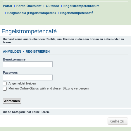
Portal
Foren-Übersicht
Outdoor
Engelstrompetenforum
Brugmansia (Engelstrompeten)
Engelstrompetencafé
S
u
Engelstrompetencafé
c
Du hast keine ausreichenden Rechte, um Themen in diesem Forum zu sehen oder zu
h
lesen.
e
ANMELDEN
•
REGISTRIEREN
Benutzername:
Passwort:
Angemeldet bleiben
Meinen Online-Status während dieser Sitzung verbergen
Diese Kategorie hat keine Foren.
Gehe zu